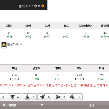
판매 가격 1
31
치명
방어
막기
회피
치명타방어
생명력
0
39
0
0
0
960
(+
82
)
(+
82
)
(+
82
)
(+
82
)
(+
82
)
(+
820
)
합성가루
x9
치명
생명력
방어
막기
회피
256
0
0
273
320
(+
931
)
(+0)
(+0)
(+
931
)
(+
931
)
 아래의 보패 목록에서 원하는 보패 8개를 선택하면 세트 옵션이 추가된 총 능력치가 
아이템이름
Lv
옵션