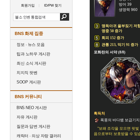
방어 39
회원가입
ID/PW 찾기
생명력 960
맹독아귀 울부짖기 저
명중 50 증가
BNS 화제 집중
회피 152 증가
정보 · 뉴스 모음
관통 213, 막기 91 증가
포화란의 서약 (8/8)
팁과 노하우 게시판
최신 소식 게시판
치지직 팟벤
SOOP 게시판
BNS 커뮤니티
BNS NEO 게시판
획득처
자유 게시판
폭풍의 바다뱀 보급기지
질문과 답변 게시판
"보패 조각을 모으면 핏
음으로부터 보호받을 수 있습
캐릭터 · 의상 자랑 갤러리