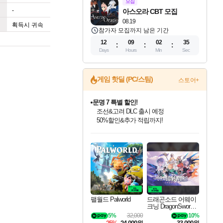
모집
-
아스오라 CBT 모집
08.19
획득시 귀속
참가자 모집까지 남은 기간
12
09
02
34
Days
Hours
Min
Sec
게임 핫딜 (PC/스팀)
스토어+
문명 7 특별 할인!
조선&고려 DLC 출시 예정
50%할인&추가 적립까지!
인벤게임즈 8월 특별 할인!
드래곤소드: 어웨이크닝 입점!
귀무자: 검의 길 예약 판매 중!
비스트 오브 리인카네이션 정식 출시!
커세어 코브 출시 기념 할인!
더 렐릭 퍼스트 가디언 정식 출시
베데스다 40주년 기념 할인 중!
마블 투혼 파이팅 소울즈 예약 판매 중!
캡콤 프렌차이즈 할인 진행 중!
캡콤 일부 상품 상시 할인
스타워즈 은하계 레이서
로블록스 기프트 카드 공식 입점
인기 퍼블리셔 모음!
스팀으로 만나는 드래곤소드!
10% 할인과
게임프릭 신작 IP
해적'섬'을 발전시키자!
설화x하드코어 액션!
베데스다의 명작들을
마블 히어로 총 출동&화려한 격투!
몬헌, 바하 등 인기 IP를
몬헌 와일즈 & 드래곤즈 도그마2
인벤게임즈에서 10% 추가 적립
Robux를 가장 안전하고
최대 90% 할인가를 만나보세요!
네이버혜택과 함께 만나보세요!
이니&베니 혜택까지!
네이버 혜택가와 함께 예약하세요!
할인&네이버혜택으로 만나보세요!
네이버페이 혜택과 만나보세요!
40주년 프로모션으로 만나보세요!
네이버 포인트 혜택까지!
할인가에 만나보세요!
일부 에디션 상시 할인!
혜택으로 예약 판매 중
편안하게 충전하세요
팰월드 Palworld
드래곤소드 어웨이
크닝 DragonSword A
wakening
5%
32,000
10%