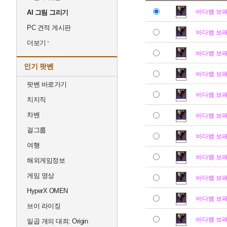
바다뱀 보
AI 그림 그리기
PC 견적 게시판
바다뱀 보
더보기
바다뱀 보
인기 팟벤
바다뱀 보
팟벤 바로가기
바다뱀 보
치지직
차벤
바다뱀 보
걸그룹
바다뱀 보
여행
바다뱀 보
해외게임정보
게임 영상
바다뱀 보
HyperX OMEN
바다뱀 보
브이 라이징
바다뱀 보
일곱 개의 대죄: Origin