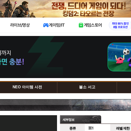
X
최대 90% 할인
라이브/영상
게이밍/IT
게임스토어
8월 프로모션
NEO 아이템 사전
블소 서고
세부정보
종류
레벨 제한