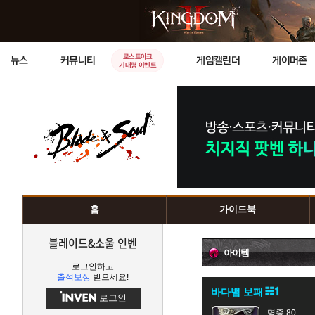
로스트아크
뉴스
커뮤니티
게임캘린더
게이머존
기대평 이벤트
홈
가이드북
블레이드&소울 인벤
아이템
로그인하고
출석보상
받으세요!
바다뱀 보패
로그인
명중 80