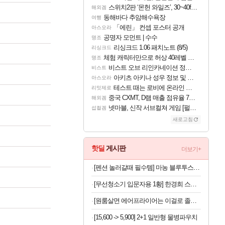
스위치2판 ‘몬헌 와일즈’, 30~40fps 목표 추정
해외겜
동해바다 추암해수욕장
여행
「에린」 컨셉 포스터 공개
아스오라
공명자 모먼트 | 수수
명조
리싱크드 1.06 패치노트 (8/5)
리싱크드
체험 캐릭터만으로 허상 40레벨 하이와티아 5분 컷!｜에이메스·린네·모니에 명함
명조
비스트 오브 리인카네이션 정보/공략글 모음
비스트
아키츠 아키나 성우 정보 및 주요 필모
아스오라
테스트 때는 로비에 온라인 기능이 있는데
리밋제로
중국 CXMT, D램 매출 점유율 7%…글로벌 4위로 부상
해외겜
넷마블, 신작 서브컬쳐 게임 [펄 인 블루] 티저 사이트 오픈
섭컬겜
새로고침
핫딜
게시판
더보기+
[펜션 놀러갈때 필수템] 마농 블루투스스피커 무선마이크 노래방기계 1+1
[무선청소기 입문자용 1황] 한경희 스테이션 자동먼지비움 무선청소기
[원룸살면 에어프라이어는 이걸로 졸업] 한경희 4세대 에어뷰 에어프라이어 6L
[15,600 -> 5,900] 2+1 일반형 물병파우치