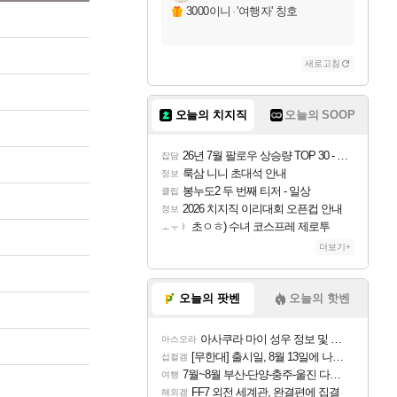
3000이니
·
'여행자' 칭호
새로고침
오늘의 치지직
오늘의 SOOP
26년 7월 팔로우 상승량 TOP 30 - 월간 치지직
잡담
룩삼 니니 초대석 안내
정보
봉누도2 두 번째 티저 - 일상
클립
2026 치지직 이리대회 오픈컵 안내
정보
초ㅇㅎ) 수녀 코스프레 제로투
ㅗㅜㅑ
더보기+
오늘의 팟벤
오늘의 핫벤
아사쿠라 마이 성우 정보 및 주요 필모
아스오라
[무한대] 출시일, 8월 13일에 나오나
섭컬겜
7월~8월 부산-단양-충주-울진 다녀왔어요~
여행
FF7 외전 세계관, 완결편에 집결
해외겜