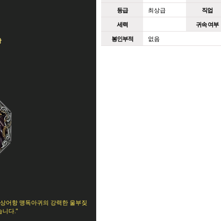
등급
최상급
직업
세력
귀속 여부
봉인부적
없음
항
빛 상어항 맹독아귀의 강력한 울부짖
니다."