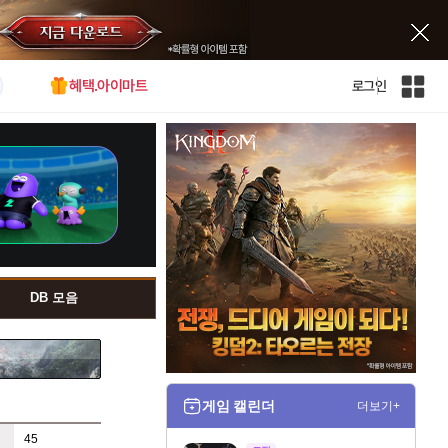
혜택.아이마트
로그인
인
벤
전
체
사
이
트
맵
DB 모음
게임 캘린더
더보기+
45