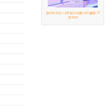
승리의 여신: 니케 팀스파클-나야 블랑: 77
번 타자