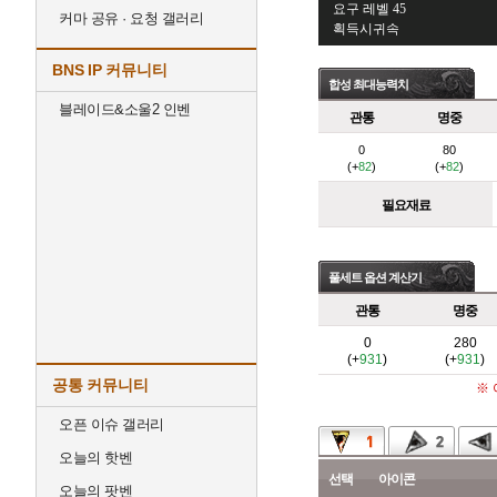
요구 레벨 45
커마 공유 · 요청 갤러리
획득시귀속
BNS IP 커뮤니티
합성 최대능력치
블레이드&소울2 인벤
관통
명중
0
80
(+
82
)
(+
82
)
필요재료
풀세트 옵션 계산기
관통
명중
0
280
(+
931
)
(+
931
)
공통 커뮤니티
※
오픈 이슈 갤러리
오늘의 핫벤
선택
아이콘
오늘의 팟벤