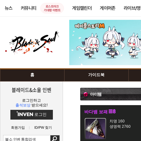
로스트아크
뉴스
커뮤니티
게임캘린더
게이머존
라이브/
기대평 이벤트
홈
가이드북
블레이드&소울 인벤
아이템
로그인하고
출석보상
받으세요!
바다뱀 보패
로그인
치명 160
생명력 2760
회원가입
ID/PW 찾기