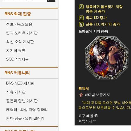
맹독아귀 울부짖기 저항
명중 50 증가
BNS 화제 집중
회피 152 증가
정보 · 뉴스 모음
관통 213, 막기 91 증가
포화란의 서약 (8/8)
팁과 노하우 게시판
최신 소식 게시판
치지직 팟벤
SOOP 게시판
BNS 커뮤니티
BNS NEO 게시판
획득처
자유 게시판
바다뱀 보급기지
질문과 답변 게시판
"보패 조각을 모으면 핏빛 상어
음으로부터 보호받을 수 있습니다.
캐릭터 · 의상 자랑 갤러리
요구 레벨 45
커마 공유 · 요청 갤러리
획득시귀속