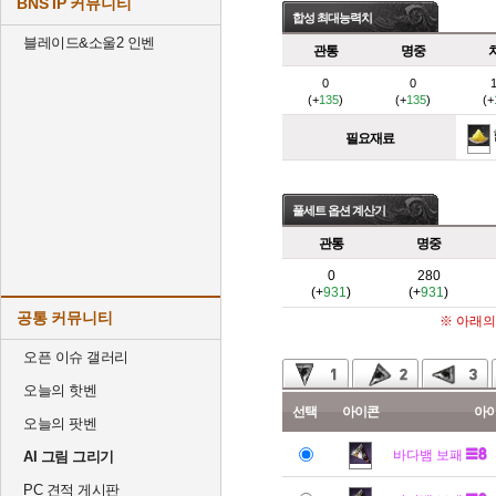
BNS IP 커뮤니티
합성 최대능력치
블레이드&소울2 인벤
관통
명중
0
0
(+
135
)
(+
135
)
(+
필요재료
풀세트 옵션 계산기
관통
명중
0
280
(+
931
)
(+
931
)
공통 커뮤니티
※ 아래의
오픈 이슈 갤러리
오늘의 핫벤
선택
아이콘
아
오늘의 팟벤
바다뱀 보패
AI 그림 그리기
PC 견적 게시판