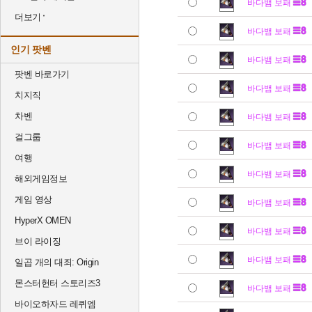
바다뱀 보패
더보기
바다뱀 보패
인기 팟벤
바다뱀 보패
팟벤 바로가기
바다뱀 보패
치지직
차벤
바다뱀 보패
걸그룹
바다뱀 보패
여행
바다뱀 보패
해외게임정보
게임 영상
바다뱀 보패
HyperX OMEN
바다뱀 보패
브이 라이징
바다뱀 보패
일곱 개의 대죄: Origin
몬스터헌터 스토리즈3
바다뱀 보패
바이오하자드 레퀴엠