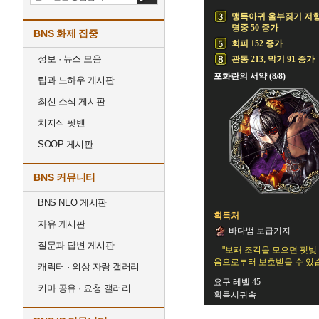
맹독아귀 울부짖기 저
명중 50 증가
BNS 화제 집중
회피 152 증가
정보 · 뉴스 모음
관통 213, 막기 91 증가
포화란의 서약 (8/8)
팁과 노하우 게시판
최신 소식 게시판
치지직 팟벤
SOOP 게시판
BNS 커뮤니티
BNS NEO 게시판
획득처
자유 게시판
바다뱀 보급기지
질문과 답변 게시판
"보패 조각을 모으면 핏
음으로부터 보호받을 수 있습
캐릭터 · 의상 자랑 갤러리
요구 레벨 45
커마 공유 · 요청 갤러리
획득시귀속