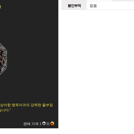
봉인부적
없음
항
빛 상어항 맹독아귀의 강력한 울부짖
니다."
판매 가격 1
31