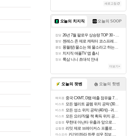
새로고침
오늘의 치지직
오늘의 SOOP
26년 7월 팔로우 상승량 TOP 30 - 월간 치지직
잡담
젠레스 존 제로 캐릭터 코스프레한 꽁주
짤방
풍월량) 물소는 왜 물소라고 하는거야? 아! 그만 ㅋㅋ
클립
치지직 애플TV 앱 출시
정보
룩삼 니니 초대석 안내
정보
더보기+
오늘의 팟벤
오늘의 핫벤
중국 CXMT, D램 매출 점유율 7%…글로벌 4위로 부상
해외겜
모든 엘리트 골렘 위치 공략 (30개) - 방랑 결투가
비스트
모든 성소 위치 공략 (40개) - 귀환한 영혼 도전과제
비스트
모든 요리/작물 책 획득 위치 공략 (36개) - 미식가 도전과제
비스트
무한대 아난타 유출과 앞으로의 예상 (루머)
섭컬겜
리밋 제로 브레이커스 프롤로그 테스트 후기 영상 업로드
섭컬겜
카가미하라 하루 성우 정보 및 주요 필모
아스오라