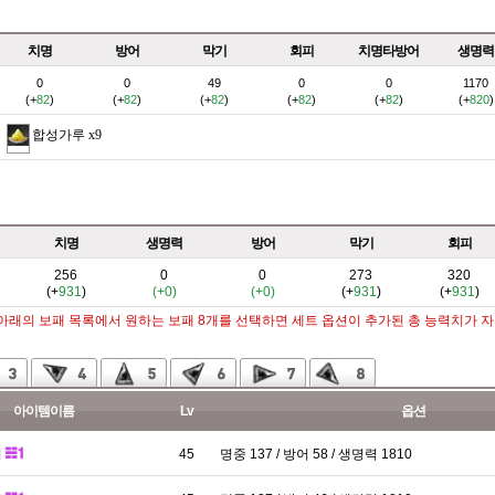
치명
방어
막기
회피
치명타방어
생명력
0
0
49
0
0
1170
(+
82
)
(+
82
)
(+
82
)
(+
82
)
(+
82
)
(+
820
)
합성가루
x9
치명
생명력
방어
막기
회피
256
0
0
273
320
(+
931
)
(+0)
(+0)
(+
931
)
(+
931
)
 아래의 보패 목록에서 원하는 보패 8개를 선택하면 세트 옵션이 추가된 총 능력치가 
아이템이름
Lv
옵션
패
45
명중 137 / 방어 58 / 생명력 1810