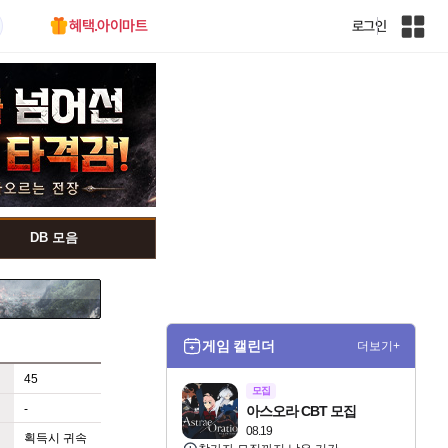
혜택.아이마트
로그인
인
벤
전
체
사
이
트
맵
DB 모음
게임 캘린더
더보기+
45
모집
-
아스오라 CBT 모집
08.19
획득시 귀속