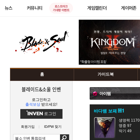
로스트아크
뉴스
커뮤니티
게임캘린더
게이머존
기대평 이벤트
홈
가이드북
블레이드&소울 인벤
아이템
로그인하고
출석보상
받으세요!
바다뱀 보패
로그인
생명력 1170
명중 97
회원가입
ID/PW 찾기
막기 49