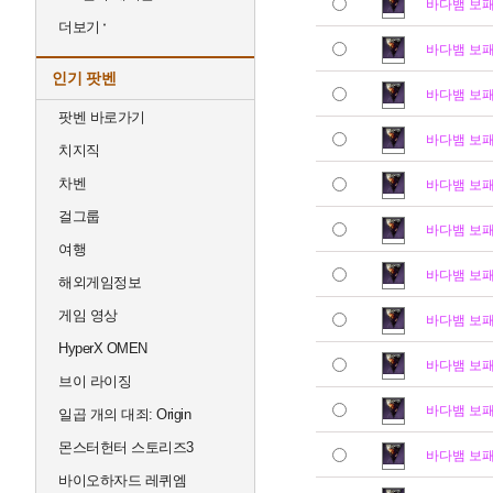
바다뱀 보
더보기
바다뱀 보
인기 팟벤
바다뱀 보
팟벤 바로가기
바다뱀 보
치지직
차벤
바다뱀 보
걸그룹
바다뱀 보
여행
바다뱀 보
해외게임정보
게임 영상
바다뱀 보
HyperX OMEN
바다뱀 보
브이 라이징
바다뱀 보
일곱 개의 대죄: Origin
몬스터헌터 스토리즈3
바다뱀 보
바이오하자드 레퀴엠