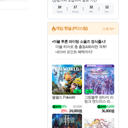
참가자 모집까지 남은 기간
10
17
32
11
Days
Hours
Min
Sec
게임 핫딜 (PC/스팀)
스토어+
마블 투혼 파이팅 소울즈 정식출시!
마블 히어로 총 출동&화려한 격투!
네이버 포인트 혜택까지!
인벤게임즈 8월 특별 할인!
드래곤소드: 어웨이크닝 입점!
문명 7 특별 할인!
귀무자: 검의 길 예약 판매 중!
비스트 오브 리인카네이션 정식 출시!
커세어 코브 출시 기념 할인!
더 렐릭 퍼스트 가디언 정식 출시
베데스다 40주년 기념 할인 중!
캡콤 프렌차이즈 할인 진행 중!
캡콤 일부 상품 상시 할인
스타워즈 은하계 레이서
로블록스 기프트 카드 공식 입점
인기 퍼블리셔 모음!
스팀으로 만나는 드래곤소드!
조선&고려 DLC 출시 예정
10% 할인과
게임프릭 신작 IP
해적'섬'을 발전시키자!
설화x하드코어 액션!
베데스다의 명작들을
몬헌, 바하 등 인기 IP를
몬헌 와일즈 & 드래곤즈 도그마2
인벤게임즈에서 10% 추가 적립
Robux를 가장 안전하고
최대 90% 할인가를 만나보세요!
네이버혜택과 함께 만나보세요!
50%할인&추가 적립까지!
이니&베니 혜택까지!
네이버 혜택가와 함께 예약하세요!
할인&네이버혜택으로 만나보세요!
네이버페이 혜택과 만나보세요!
40주년 프로모션으로 만나보세요!
할인가에 만나보세요!
일부 에디션 상시 할인!
혜택으로 예약 판매 중
편안하게 충전하세요
팰월드 Palworld
그랑블루 판타지 리
링크 엔드리스 라그
나로크 업그레이드
5%
32,000
5,000
킷 Granblue Fantasy
25%
24,000원
36,800원
Relink Endless Ragn
arok Upgrade Kit DL
C