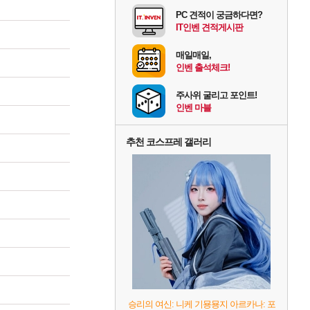
PC 견적이 궁금하다면?
IT인벤 견적게시판
매일매일,
인벤 출석체크!
주사위 굴리고 포인트!
인벤 마블
추천 코스프레 갤러리
승리의 여신: 니케 기묭묭지 아르카나: 포