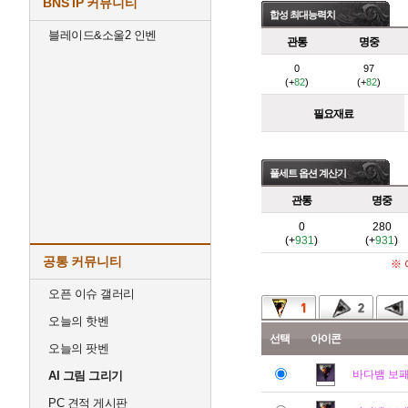
BNS IP 커뮤니티
합성 최대능력치
블레이드&소울2 인벤
관통
명중
0
97
(+
82
)
(+
82
)
필요재료
풀세트 옵션 계산기
관통
명중
0
280
(+
931
)
(+
931
)
공통 커뮤니티
※
오픈 이슈 갤러리
오늘의 핫벤
선택
아이콘
오늘의 팟벤
바다뱀 보
AI 그림 그리기
PC 견적 게시판