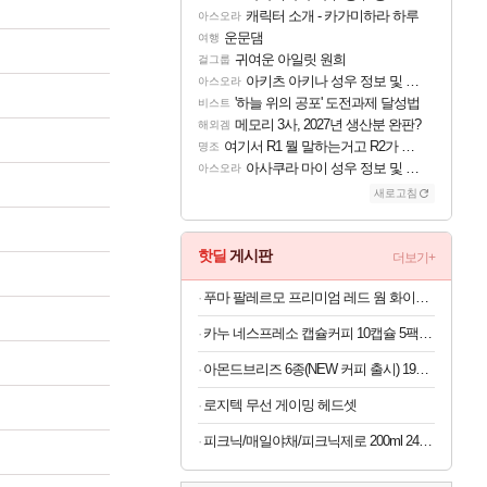
캐릭터 소개 - 카가미하라 하루
아스오라
운문댐
여행
귀여운 아일릿 원희
걸그룹
아키츠 아키나 성우 정보 및 주요 필모
아스오라
'하늘 위의 공포' 도전과제 달성법
비스트
메모리 3사, 2027년 생산분 완판?
해외겜
여기서 R1 뭘 말하는거고 R2가 뭘말하는걸까요?
명조
아사쿠라 마이 성우 정보 및 주요 필모
아스오라
새로고침
핫딜
게시판
더보기+
푸마 팔레르모 프리미엄 레드 웜 화이트 여자 운동화 401744-03
카누 네스프레소 캡슐커피 10캡슐 5팩 + 썸머 블렌드 2캡슐 증정 총52캡슐
아몬드브리즈 6종(NEW 커피 출시) 190ML/950ML 10팩/24팩/48팩 중 택 1
로지텍 무선 게이밍 헤드셋
피크닉/매일야채/피크닉제로 200ml 24팩/48팩 택1