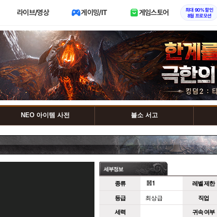
최대 90% 할인
라이브/영상
게이밍/IT
게임스토어
8월 프로모션
NEO 아이템 사전
블소 서고
세부정보
종류
레벨 제한
등급
최상급
직업
세력
귀속 여부