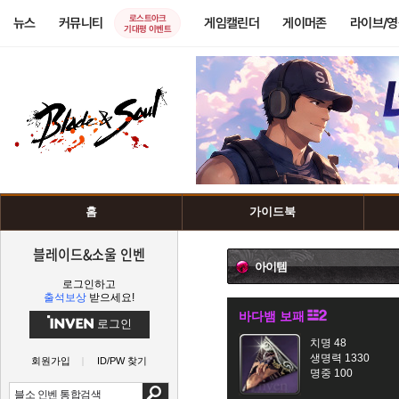
로스트아크
뉴스
커뮤니티
게임캘린더
게이머존
라이브/
기대평 이벤트
홈
가이드북
블레이드&소울 인벤
아이템
로그인하고
출석보상
받으세요!
바다뱀 보패
로그인
치명 48
생명력 1330
회원가입
ID/PW 찾기
명중 100