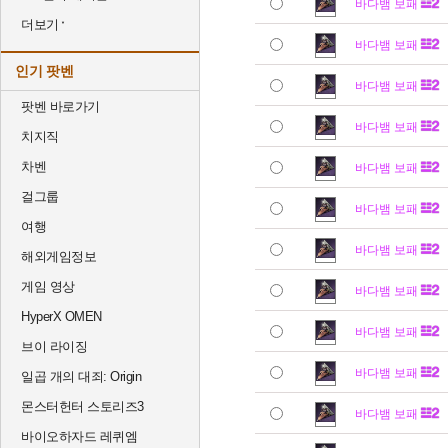
바다뱀 보패
더보기
바다뱀 보패
인기 팟벤
바다뱀 보패
팟벤 바로가기
바다뱀 보패
치지직
차벤
바다뱀 보패
걸그룹
바다뱀 보패
여행
바다뱀 보패
해외게임정보
게임 영상
바다뱀 보패
HyperX OMEN
바다뱀 보패
브이 라이징
바다뱀 보패
일곱 개의 대죄: Origin
몬스터헌터 스토리즈3
바다뱀 보패
바이오하자드 레퀴엠