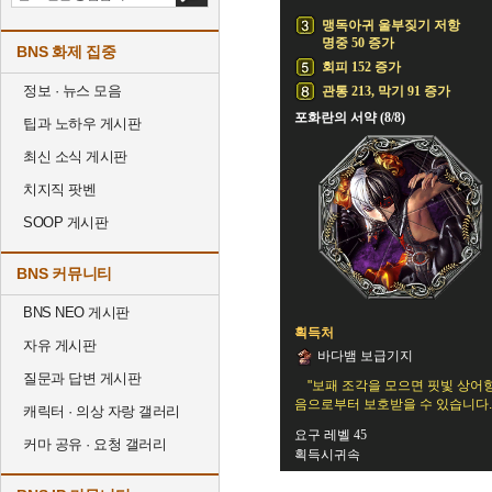
맹독아귀 울부짖기 저항
명중 50 증가
BNS 화제 집중
회피 152 증가
정보 · 뉴스 모음
관통 213, 막기 91 증가
포화란의 서약 (8/8)
팁과 노하우 게시판
최신 소식 게시판
치지직 팟벤
SOOP 게시판
BNS 커뮤니티
BNS NEO 게시판
획득처
자유 게시판
바다뱀 보급기지
질문과 답변 게시판
"보패 조각을 모으면 핏빛 상어
음으로부터 보호받을 수 있습니다.
캐릭터 · 의상 자랑 갤러리
요구 레벨 45
커마 공유 · 요청 갤러리
획득시귀속