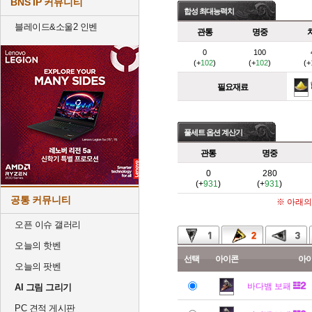
BNS IP 커뮤니티
합성 최대능력치
블레이드&소울2 인벤
관통
명중
0
100
(+
102
)
(+
102
)
(+
필요재료
풀세트 옵션 계산기
관통
명중
0
280
(+
931
)
(+
931
)
공통 커뮤니티
※ 아래의
오픈 이슈 갤러리
오늘의 핫벤
선택
아이콘
아
오늘의 팟벤
바다뱀 보패
AI 그림 그리기
PC 견적 게시판