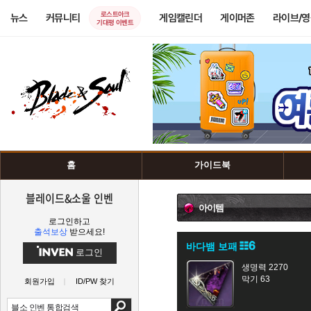
로스트아크
뉴스
커뮤니티
게임캘린더
게이머존
라이브/
기대평 이벤트
홈
가이드북
블레이드&소울 인벤
아이템
로그인하고
출석보상
받으세요!
바다뱀 보패
로그인
생명력 2270
막기 63
회원가입
ID/PW 찾기