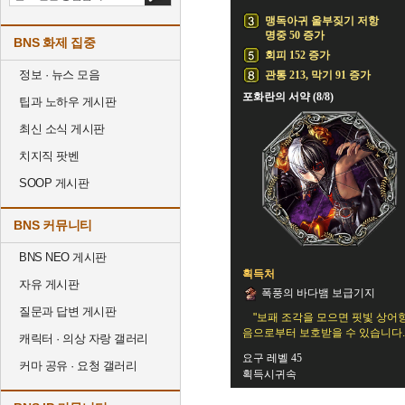
맹독아귀 울부짖기 저항
명중 50 증가
BNS 화제 집중
회피 152 증가
정보 · 뉴스 모음
관통 213, 막기 91 증가
포화란의 서약 (8/8)
팁과 노하우 게시판
최신 소식 게시판
치지직 팟벤
SOOP 게시판
BNS 커뮤니티
BNS NEO 게시판
획득처
자유 게시판
폭풍의 바다뱀 보급기지
질문과 답변 게시판
"보패 조각을 모으면 핏빛 상어
음으로부터 보호받을 수 있습니다.
캐릭터 · 의상 자랑 갤러리
요구 레벨 45
커마 공유 · 요청 갤러리
획득시귀속