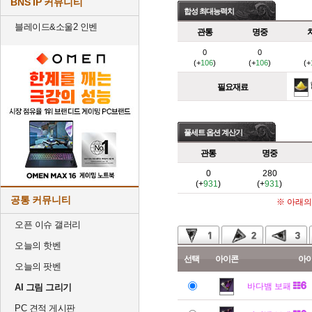
BNS IP 커뮤니티
합성 최대능력치
블레이드&소울2 인벤
관통
명중
0
0
(+
106
)
(+
106
)
(+
필요재료
풀세트 옵션 계산기
관통
명중
0
280
(+
931
)
(+
931
)
공통 커뮤니티
※ 아래의
오픈 이슈 갤러리
오늘의 핫벤
선택
아이콘
아
오늘의 팟벤
바다뱀 보패
AI 그림 그리기
PC 견적 게시판