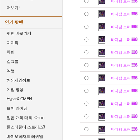
바다뱀 보패
더보기
바다뱀 보패
인기 팟벤
바다뱀 보패
팟벤 바로가기
바다뱀 보패
치지직
차벤
바다뱀 보패
걸그룹
바다뱀 보패
여행
바다뱀 보패
해외게임정보
게임 영상
바다뱀 보패
HyperX OMEN
바다뱀 보패
브이 라이징
바다뱀 보패
일곱 개의 대죄: Origin
몬스터헌터 스토리즈3
바다뱀 보패
바이오하자드 레퀴엠