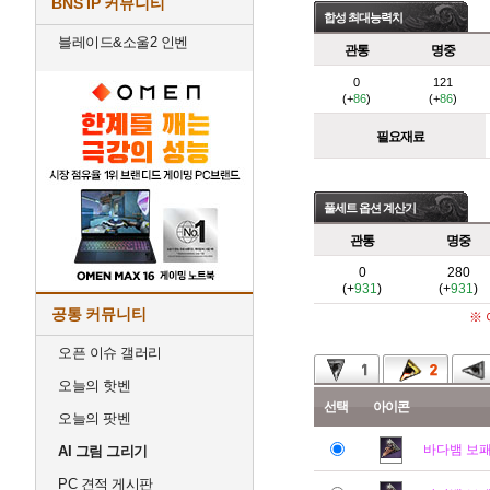
BNS IP 커뮤니티
합성 최대능력치
블레이드&소울2 인벤
관통
명중
0
121
(+
86
)
(+
86
)
필요재료
풀세트 옵션 계산기
관통
명중
0
280
(+
931
)
(+
931
)
공통 커뮤니티
※
오픈 이슈 갤러리
오늘의 핫벤
선택
아이콘
오늘의 팟벤
바다뱀 보
AI 그림 그리기
PC 견적 게시판