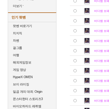
바다뱀 보
더보기
바다뱀 보
인기 팟벤
바다뱀 보
팟벤 바로가기
바다뱀 보
치지직
차벤
바다뱀 보
걸그룹
바다뱀 보
여행
바다뱀 보
해외게임정보
게임 영상
바다뱀 보
HyperX OMEN
바다뱀 보
브이 라이징
바다뱀 보
일곱 개의 대죄: Origin
몬스터헌터 스토리즈3
바다뱀 보
바이오하자드 레퀴엠