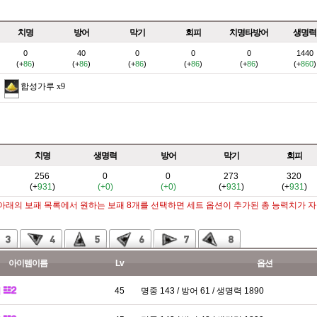
치명
방어
막기
회피
치명타방어
생명력
0
40
0
0
0
1440
(+
86
)
(+
86
)
(+
86
)
(+
86
)
(+
86
)
(+
860
)
합성가루
x9
치명
생명력
방어
막기
회피
256
0
0
273
320
(+
931
)
(+0)
(+0)
(+
931
)
(+
931
)
 아래의 보패 목록에서 원하는 보패 8개를 선택하면 세트 옵션이 추가된 총 능력치가 
아이템이름
Lv
옵션
패
45
명중 143 / 방어 61 / 생명력 1890