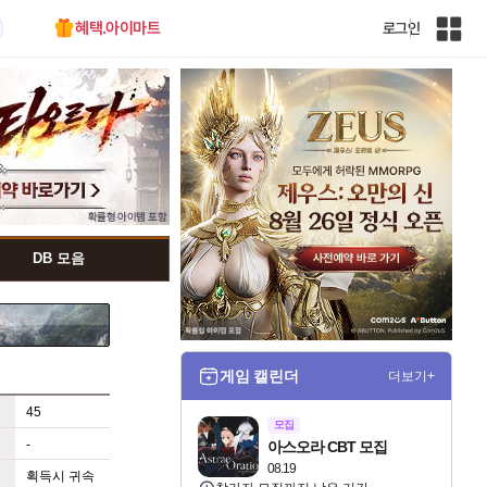
혜택.아이마트
로그인
인
벤
전
체
사
이
트
맵
DB 모음
게임 캘린더
더보기+
45
모집
-
아스오라 CBT 모집
08.19
획득시 귀속