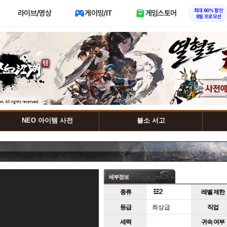
최대 90% 할인
라이브/영상
게이밍/IT
게임스토어
8월 프로모션
NEO 아이템 사전
블소 서고
세부정보
종류
레벨 제한
등급
최상급
직업
세력
귀속 여부