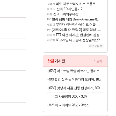
리밋 제로 브레이커스 프롤로그 테스트 후기 영상 업로드
섭컬겜
아반테 2.0 자연흡기?
차벤
선녀바위해수욕장
여행
힐링 탐험 게임 Bearly Awesome 챕터 1 트레일러
PV
무한대 아난타가 넷이즈 어플 달력에 일정 등록
섭컬겜
[페르소나5: 더 팬텀 X] 괴도 영상 l 타카마키 안·댄싱 스타
PV
FF7 외전 세계관, 완결편에 집결
해외겜
60프레임 나오는데 정상일까요?
레퀴엠
새로고침
핫딜
게시판
더보기+
[67%] 익스트림 듀얼 아르기닌 플러스, 120정, 1개
40%할인 실속 납작롱다리 오징어, 18g, 10개
[67%] 맛생각 시골 전통 된장찌개, 600g, 5개
비비고 사골곰탕 300g x 30개
쑤욱빼 다이어트 28포 x 3박스