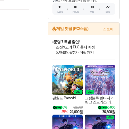
참가자 모집까지 남은 기간
11
01
39
21
Days
Hours
Min
Sec
게임 핫딜 (PC/스팀)
스토어+
문명 7 특별 할인!
조선&고려 DLC 출시 예정
50%할인&추가 적립까지!
인벤게임즈 8월 특별 할인!
드래곤소드: 어웨이크닝 입점!
마블 투혼 파이팅 소울즈 정식출시!
귀무자: 검의 길 예약 판매 중!
비스트 오브 리인카네이션 정식 출시!
커세어 코브 출시 기념 할인!
더 렐릭 퍼스트 가디언 정식 출시
베데스다 40주년 기념 할인 중!
캡콤 프렌차이즈 할인 진행 중!
캡콤 일부 상품 상시 할인
스타워즈 은하계 레이서
로블록스 기프트 카드 공식 입점
인기 퍼블리셔 모음!
스팀으로 만나는 드래곤소드!
마블 히어로 총 출동&화려한 격투!
10% 할인과
게임프릭 신작 IP
해적'섬'을 발전시키자!
설화x하드코어 액션!
베데스다의 명작들을
몬헌, 바하 등 인기 IP를
몬헌 와일즈 & 드래곤즈 도그마2
인벤게임즈에서 10% 추가 적립
Robux를 가장 안전하고
최대 90% 할인가를 만나보세요!
네이버혜택과 함께 만나보세요!
네이버 포인트 혜택까지!
이니&베니 혜택까지!
네이버 혜택가와 함께 예약하세요!
할인&네이버혜택으로 만나보세요!
네이버페이 혜택과 만나보세요!
40주년 프로모션으로 만나보세요!
할인가에 만나보세요!
일부 에디션 상시 할인!
혜택으로 예약 판매 중
편안하게 충전하세요
팰월드 Palworld
그랑블루 판타지 리
링크 엔드리스 라그
나로크 업그레이드
5%
32,000
5,000
킷 Granblue Fantasy
25%
24,000원
36,800원
Relink Endless Ragn
arok Upgrade Kit DL
C