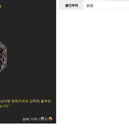
봉인부적
없음
항
빛 상어항 맹독아귀의 강력한 울부짖
니다."
판매 가격 1
31