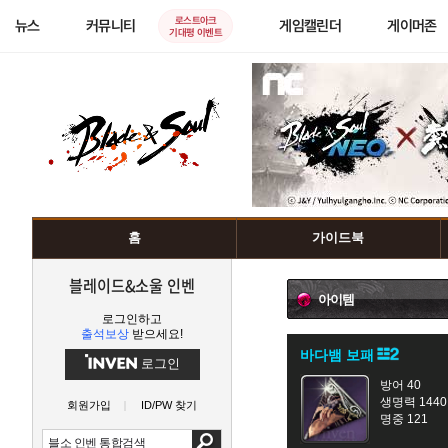
로스트아크
뉴스
커뮤니티
게임캘린더
게이머존
기대평 이벤트
홈
가이드북
블레이드&소울 인벤
아이템
로그인하고
출석보상
받으세요!
바다뱀 보패
로그인
방어 40
생명력 1440
회원가입
ID/PW 찾기
명중 121