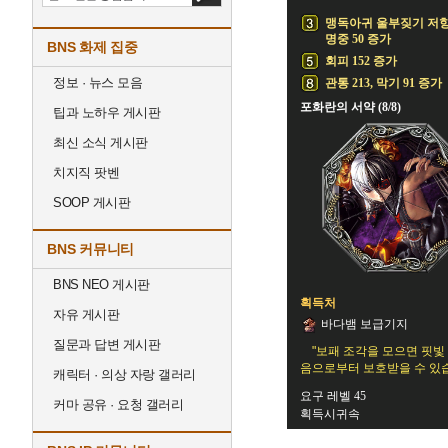
맹독아귀 울부짖기 저
명중 50 증가
BNS 화제 집중
회피 152 증가
정보 · 뉴스 모음
관통 213, 막기 91 증가
포화란의 서약 (8/8)
팁과 노하우 게시판
최신 소식 게시판
치지직 팟벤
SOOP 게시판
BNS 커뮤니티
BNS NEO 게시판
획득처
자유 게시판
바다뱀 보급기지
질문과 답변 게시판
"보패 조각을 모으면 핏
음으로부터 보호받을 수 있습
캐릭터 · 의상 자랑 갤러리
요구 레벨 45
커마 공유 · 요청 갤러리
획득시귀속