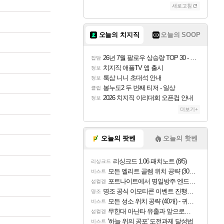
새로고침
오늘의 치지직
오늘의 SOOP
26년 7월 팔로우 상승량 TOP 30 - 월간 치지직
잡담
치지직 애플TV 앱 출시
정보
룩삼 니니 초대석 안내
정보
봉누도2 두 번째 티저 - 일상
클립
2026 치지직 이리대회 오픈컵 안내
정보
더보기+
오늘의 팟벤
오늘의 핫벤
리싱크드 1.06 패치노트 (8/5)
리싱크드
모든 엘리트 골렘 위치 공략 (30개) - 방랑 결투가
비스트
포트나이트에서 명일방주 엔드필드 [펠리카] 판매 예정
섭컬겜
명조 공식 이모티콘 이벤트 진행해봤습니다! 참여부터 추첨까지????
명조
모든 성소 위치 공략 (40개) - 귀환한 영혼 도전과제
비스트
무한대 아난타 유출과 앞으로의 예상 (루머)
섭컬겜
'하늘 위의 공포' 도전과제 달성법
비스트