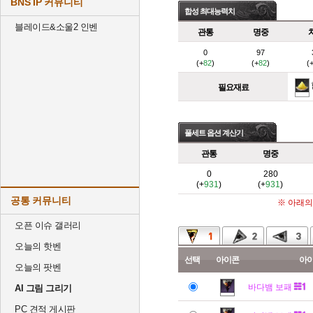
BNS IP 커뮤니티
합성 최대능력치
블레이드&소울2 인벤
관통
명중
0
97
(+
82
)
(+
82
)
(
필요재료
풀세트 옵션 계산기
관통
명중
0
280
(+
931
)
(+
931
)
공통 커뮤니티
※ 아래의
오픈 이슈 갤러리
오늘의 핫벤
선택
아이콘
아
오늘의 팟벤
바다뱀 보패
AI 그림 그리기
PC 견적 게시판