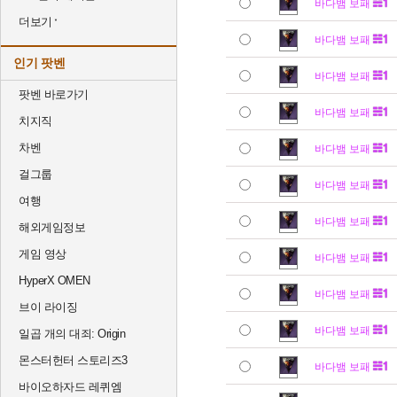
바다뱀 보패
더보기
바다뱀 보패
인기 팟벤
바다뱀 보패
팟벤 바로가기
바다뱀 보패
치지직
차벤
바다뱀 보패
걸그룹
바다뱀 보패
여행
바다뱀 보패
해외게임정보
게임 영상
바다뱀 보패
HyperX OMEN
바다뱀 보패
브이 라이징
바다뱀 보패
일곱 개의 대죄: Origin
몬스터헌터 스토리즈3
바다뱀 보패
바이오하자드 레퀴엠