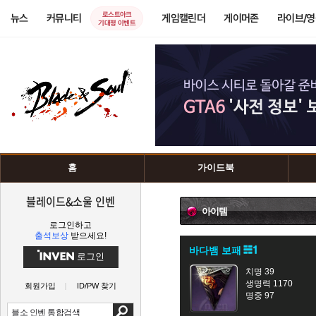
로스트아크
뉴스
커뮤니티
게임캘린더
게이머존
라이브/
기대평 이벤트
홈
가이드북
블레이드&소울 인벤
아이템
로그인하고
출석보상
받으세요!
바다뱀 보패
로그인
치명 39
생명력 1170
회원가입
ID/PW 찾기
명중 97