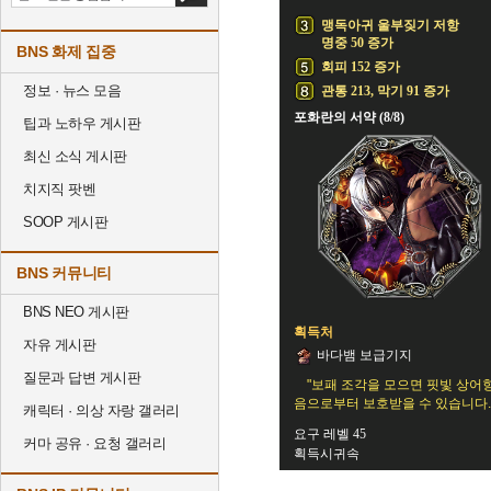
맹독아귀 울부짖기 저항
명중 50 증가
BNS 화제 집중
회피 152 증가
정보 · 뉴스 모음
관통 213, 막기 91 증가
포화란의 서약 (8/8)
팁과 노하우 게시판
최신 소식 게시판
치지직 팟벤
SOOP 게시판
BNS 커뮤니티
BNS NEO 게시판
획득처
자유 게시판
바다뱀 보급기지
질문과 답변 게시판
"보패 조각을 모으면 핏빛 상어
음으로부터 보호받을 수 있습니다.
캐릭터 · 의상 자랑 갤러리
요구 레벨 45
커마 공유 · 요청 갤러리
획득시귀속