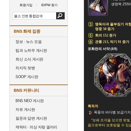
생명력 2550
회원가입
ID/PW 찾기
맹독아귀 울부짖기 저
명중 50 증가
BNS 화제 집중
회피 152 증가
정보 · 뉴스 모음
관통 213, 막기 91 증가
포화란의 서약 (8/8)
팁과 노하우 게시판
최신 소식 게시판
치지직 팟벤
SOOP 게시판
BNS 커뮤니티
BNS NEO 게시판
획득처
자유 게시판
폭풍의 바다뱀 보급기지
질문과 답변 게시판
"보패 조각을 모으면 핏
음으로부터 보호받을 수 있습
캐릭터 · 의상 자랑 갤러리