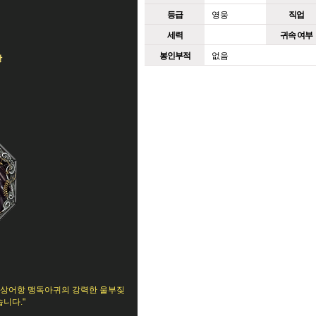
등급
영웅
직업
세력
귀속 여부
봉인부적
없음
항
빛 상어항 맹독아귀의 강력한 울부짖
니다."