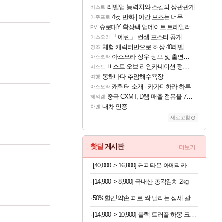
레벨업 능력치와 스킬의 상관관계
비스트
4컷 만화 | 야간 보초는 너무 힘들어
아주프로
슈로대Y 확장팩 업데이트 트레일러
PV
「에린」 컨셉 포스터 공개
아스오라
체험 캐릭터만으로 허상 40레벨 하이와티아 5분 컷!｜에이메스·린네·모니에 명함
명조
아스오라 성우 정보 및 출연작 모음
아스오라
비스트 오브 리인카네이션 정보/공략글 모음
비스트
동해바다 추암해수욕장
여행
캐릭터 소개 - 카가미하라 하루
아스오라
중국 CXMT, D램 매출 점유율 7%…글로벌 4위로 부상
해외겜
내차 인증
차벤
새로고침
핫딜
게시판
더보기+
[40,000 -> 16,900] 커피타운 아메리카노 350ml x 20개
[14,900 -> 8,900] 국내산 총각김치 2kg
50%할인!약손 피로 싹 날리는 섬세 괄사, 2개
[14,900 -> 10,900] 블랙 트러플 하몽 크래커 40개입