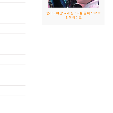
승리의 여신: 니케 팀스파클-륨 마스트: 로
망틱 메이드