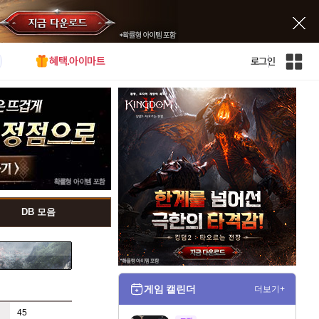
혜택.아이마트
로그인
인
벤
전
체
사
이
트
맵
DB 모음
게임 캘린더
더보기+
45