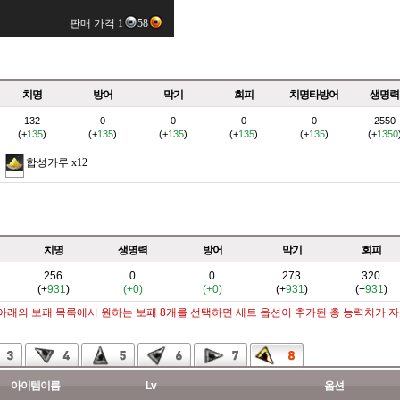
판매 가격 1
58
치명
방어
막기
회피
치명타방어
생명력
132
0
0
0
0
2550
(+
135
)
(+
135
)
(+
135
)
(+
135
)
(+
135
)
(+
1350
합성가루
x12
치명
생명력
방어
막기
회피
256
0
0
273
320
(+
931
)
(+0)
(+0)
(+
931
)
(+
931
)
 아래의 보패 목록에서 원하는 보패 8개를 선택하면 세트 옵션이 추가된 총 능력치가 
아이템이름
Lv
옵션