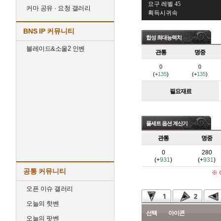
요구 레벨 45
커마 공유 · 요청 갤러리
획득시귀속
BNS IP 커뮤니티
합성 최대능력치
블레이드&소울2 인벤
관통
명중
0
0
(+
135
)
(+
135
)
필요재료
풀세트 옵션 계산기
관통
명중
0
280
(+
931
)
(+
931
)
공통 커뮤니티
※
오픈 이슈 갤러리
오늘의 핫벤
선택
아이콘
오늘의 팟벤