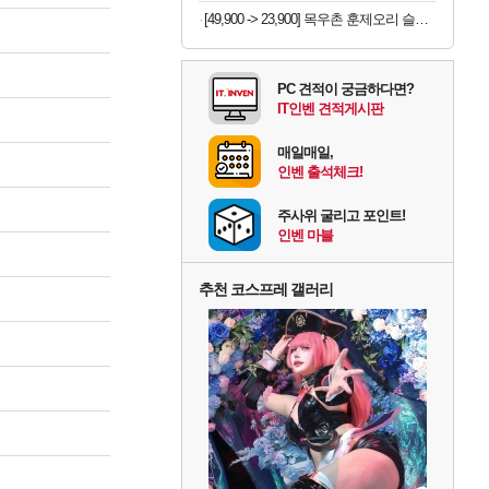
[49,900 -> 23,900] 목우촌 훈제오리 슬라이스 210g x 6개
PC 견적이 궁금하다면?
IT인벤 견적게시판
매일매일,
인벤 출석체크!
주사위 굴리고 포인트!
인벤 마블
추천 코스프레 갤러리