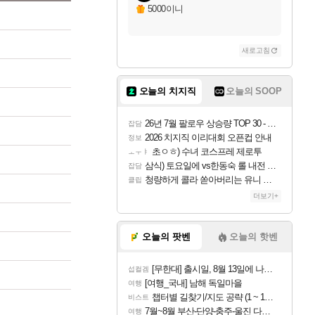
5000이니
새로고침
오늘의 치지직
오늘의 SOOP
26년 7월 팔로우 상승량 TOP 30 - 월간 치지직
잡담
2026 치지직 이리대회 오픈컵 안내
정보
초ㅇㅎ) 수녀 코스프레 제로투
ㅗㅜㅑ
삼식) 토요일에 vs한동숙 롤 내전 예정
잡담
청량하게 콜라 쏟아버리는 유니 ㅋㅋㅋ
클립
더보기+
오늘의 팟벤
오늘의 핫벤
[무한대] 출시일, 8월 13일에 나오나
섭컬겜
[여행_국내] 남해 독일마을
여행
챕터별 길찾기/지도 공략 (1 ~ 12장)
비스트
7월~8월 부산-단양-충주-울진 다녀왔어요~
여행