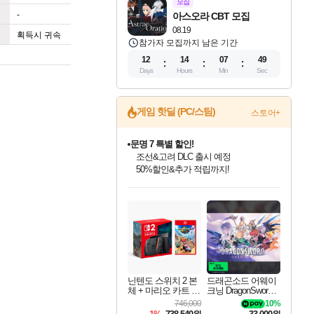
모집
-
아스오라 CBT 모집
08.19
획득시 귀속
참가자 모집까지 남은 기간
12
14
07
48
Days
Hours
Min
Sec
게임 핫딜 (PC/스팀)
스토어+
문명 7 특별 할인!
조선&고려 DLC 출시 예정
50%할인&추가 적립까지!
인벤게임즈 8월 특별 할인!
드래곤소드: 어웨이크닝 입점!
귀무자: 검의 길 예약 판매 중!
비스트 오브 리인카네이션 정식 출시!
커세어 코브 출시 기념 할인!
더 렐릭 퍼스트 가디언 정식 출시
베데스다 40주년 기념 할인 중!
마블 투혼 파이팅 소울즈 예약 판매 중!
캡콤 프렌차이즈 할인 진행 중!
캡콤 일부 상품 상시 할인
스타워즈 은하계 레이서
로블록스 기프트 카드 공식 입점
인기 퍼블리셔 모음!
스팀으로 만나는 드래곤소드!
10% 할인과
게임프릭 신작 IP
해적'섬'을 발전시키자!
설화x하드코어 액션!
베데스다의 명작들을
마블 히어로 총 출동&화려한 격투!
몬헌, 바하 등 인기 IP를
몬헌 와일즈 & 드래곤즈 도그마2
인벤게임즈에서 10% 추가 적립
Robux를 가장 안전하고
최대 90% 할인가를 만나보세요!
네이버혜택과 함께 만나보세요!
이니&베니 혜택까지!
네이버 혜택가와 함께 예약하세요!
할인&네이버혜택으로 만나보세요!
네이버페이 혜택과 만나보세요!
40주년 프로모션으로 만나보세요!
네이버 포인트 혜택까지!
할인가에 만나보세요!
일부 에디션 상시 할인!
혜택으로 예약 판매 중
편안하게 충전하세요
닌텐도 스위치 2 본
드래곤소드 어웨이
체 + 마리오 카트 월
크닝 DragonSword A
드
wakening
746,000
10%