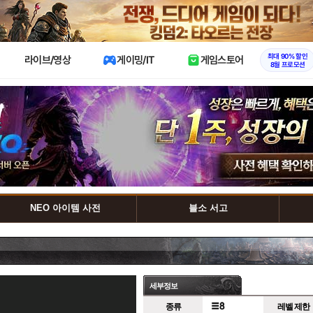
X
최대 90% 할인
라이브/영상
게이밍/IT
게임스토어
8월 프로모션
NEO 아이템 사전
블소 서고
세부정보
종류
레벨 제한