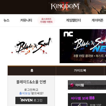
로스트아크
뉴스
커뮤니티
게임캘린더
게이머존
기대평 이벤트
홈
가이드북
블레이드&소울 인벤
아이템
로그인하고
출석보상
받으세요!
바다뱀 보패
로그인
치명 132