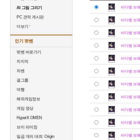
바다뱀 보
AI 그림 그리기
PC 견적 게시판
바다뱀 보
더보기
바다뱀 보
인기 팟벤
바다뱀 보
팟벤 바로가기
바다뱀 보
치지직
차벤
바다뱀 보
걸그룹
바다뱀 보
여행
바다뱀 보
해외게임정보
게임 영상
바다뱀 보
HyperX OMEN
바다뱀 보
브이 라이징
바다뱀 보
일곱 개의 대죄: Origin