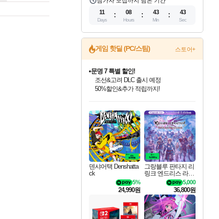
참가자 모집까지 남은 기간
11
08
43
42
Days
Hours
Min
Sec
게임 핫딜 (PC/스팀)
스토어+
마블 투혼 파이팅 소울즈 정식출시!
마블 히어로 총 출동&화려한 격투!
네이버 포인트 혜택까지!
인벤게임즈 8월 특별 할인!
드래곤소드: 어웨이크닝 입점!
문명 7 특별 할인!
귀무자: 검의 길 예약 판매 중!
비스트 오브 리인카네이션 정식 출시!
커세어 코브 출시 기념 할인!
더 렐릭 퍼스트 가디언 정식 출시
베데스다 40주년 기념 할인 중!
캡콤 프렌차이즈 할인 진행 중!
캡콤 일부 상품 상시 할인
스타워즈 은하계 레이서
로블록스 기프트 카드 공식 입점
인기 퍼블리셔 모음!
스팀으로 만나는 드래곤소드!
조선&고려 DLC 출시 예정
10% 할인과
게임프릭 신작 IP
해적'섬'을 발전시키자!
설화x하드코어 액션!
베데스다의 명작들을
몬헌, 바하 등 인기 IP를
몬헌 와일즈 & 드래곤즈 도그마2
인벤게임즈에서 10% 추가 적립
Robux를 가장 안전하고
최대 90% 할인가를 만나보세요!
네이버혜택과 함께 만나보세요!
50%할인&추가 적립까지!
이니&베니 혜택까지!
네이버 혜택가와 함께 예약하세요!
할인&네이버혜택으로 만나보세요!
네이버페이 혜택과 만나보세요!
40주년 프로모션으로 만나보세요!
할인가에 만나보세요!
일부 에디션 상시 할인!
혜택으로 예약 판매 중
편안하게 충전하세요
덴샤어택 Denshatta
그랑블루 판타지 리
ck
링크 엔드리스 라그
나로크 업그레이드
5%
5,000
킷 Granblue Fantasy
24,990원
36,800원
Relink Endless Ragn
arok Upgrade Kit DL
C