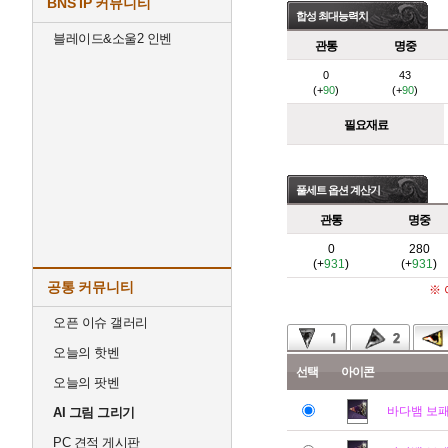
BNS IP 커뮤니티
합성 최대능력치
블레이드&소울2 인벤
관통
명중
0
43
(+
90
)
(+
90
)
필요재료
풀세트 옵션 계산기
관통
명중
0
280
(+
931
)
(+
931
)
공통 커뮤니티
※
오픈 이슈 갤러리
오늘의 핫벤
선택
아이콘
오늘의 팟벤
바다뱀 보
AI 그림 그리기
PC 견적 게시판