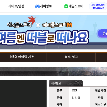
최대 90% 할인
라이브/영상
게이밍/IT
게임스토어
8월 프로모션
NEO 아이템 사전
블소 서고
세부정보
종류
레벨 제한
등급
최상급
직업
세력
귀속 여부