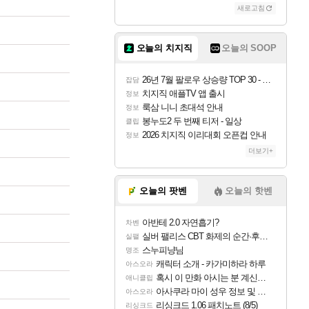
새로고침
오늘의 치지직
오늘의 SOOP
26년 7월 팔로우 상승량 TOP 30 - 월간 치지직
잡담
치지직 애플TV 앱 출시
정보
룩삼 니니 초대석 안내
정보
봉누도2 두 번째 티저 - 일상
클립
2026 치지직 이리대회 오픈컵 안내
정보
더보기+
오늘의 팟벤
오늘의 핫벤
아반테 2.0 자연흡기?
차벤
실버 팰리스 CBT 화제의 순간·후기 모음
실팰
스누피냥님
명조
캐릭터 소개 - 카가미하라 하루
아스오라
혹시 이 만화 아시는 분 계신가요
애니클립
아사쿠라 마이 성우 정보 및 주요 필모
아스오라
리싱크드 1.06 패치노트 (8/5)
리싱크드