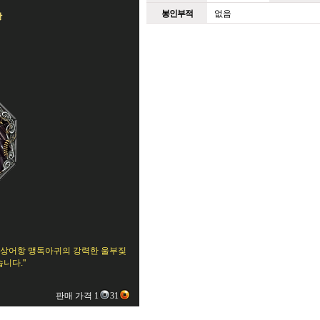
봉인부적
없음
항
빛 상어항 맹독아귀의 강력한 울부짖
니다."
판매 가격 1
31