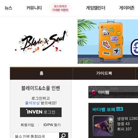
로스트아크
뉴스
커뮤니티
게임캘린더
게이머존
기대평 이벤트
홈
가이드북
블레이드&소울 인벤
아이템
로그인하고
출석보상
받으세요!
바다뱀 보패
로그인
생명력 1280
명중 43
회원가입
ID/PW 찾기
회피 107