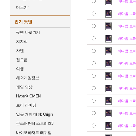
바다뱀 보
더보기
바다뱀 보
인기 팟벤
바다뱀 보
팟벤 바로가기
바다뱀 보
치지직
차벤
바다뱀 보
걸그룹
바다뱀 보
여행
바다뱀 보
해외게임정보
게임 영상
바다뱀 보
HyperX OMEN
바다뱀 보
브이 라이징
바다뱀 보
일곱 개의 대죄: Origin
몬스터헌터 스토리즈3
바다뱀 보
바이오하자드 레퀴엠