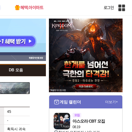
혜택.아이마트
로그인
인
벤
전
체
사
이
트
맵
DB 모음
게임 캘린더
더보기+
45
모집
-
아스오라 CBT 모집
08.19
획득시 귀속