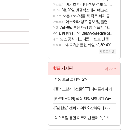
아키츠 아키나 성우 정보 및 주요 필모
아스오라
8월 28일 넷플릭스에서 예고편 공개 예정
GTA6
모든 요리/작물 책 획득 위치 공략 (36개) - 미식가 도전과제
비스트
아스오라 성우 정보 및 출연작 모음
아스오라
7월~8월 부산-단양-충주-울진 다녀왔어요~
여행
힐링 탐험 게임 Bearly Awesome 챕터 1 트레일러
PV
명조 공식 이모티콘 이벤트 진행해봤습니다! 참여부터 추첨까지????
명조
스위치2판 ‘몬헌 와일즈’, 30~40fps 목표 추정
해외겜
새로고침
핫딜
게시판
더보기+
전동 코털 트리머, 2개
[풀리오본사] [선물SET] 패디플래너 라이트 + 전용 파우치
[카드8%할인] 삼성 갤럭시탭 S11 WiFi 128GB 27.8cm(11형) S펜포함 태블릿PC
[2만할인] 갤럭시 워치9 강화유리 패키지 크림, 40mm, 블루투스
익스트림 듀얼 아르기닌 플러스, 120정, 1개