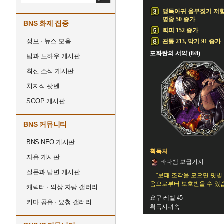
맹독아귀 울부짖기 저
명중 50 증가
BNS 화제 집중
회피 152 증가
정보 · 뉴스 모음
관통 213, 막기 91 증가
포화란의 서약 (8/8)
팁과 노하우 게시판
최신 소식 게시판
치지직 팟벤
SOOP 게시판
BNS 커뮤니티
BNS NEO 게시판
획득처
자유 게시판
바다뱀 보급기지
질문과 답변 게시판
"보패 조각을 모으면 핏
음으로부터 보호받을 수 있습
캐릭터 · 의상 자랑 갤러리
요구 레벨 45
커마 공유 · 요청 갤러리
획득시귀속