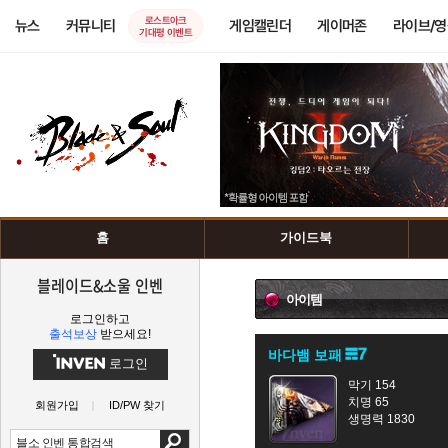
로스트아크
뉴스
커뮤니티
게임캘린더
게이머존
라이브/
기대평 이벤트
홈
가이드북
블레이드&소울 인벤
아이템
로그인하고
출석보상
받으세요!
바다뱀 보패
로그인
막기 154
치명 65
회원가입
ID/PW 찾기
생명력 1830