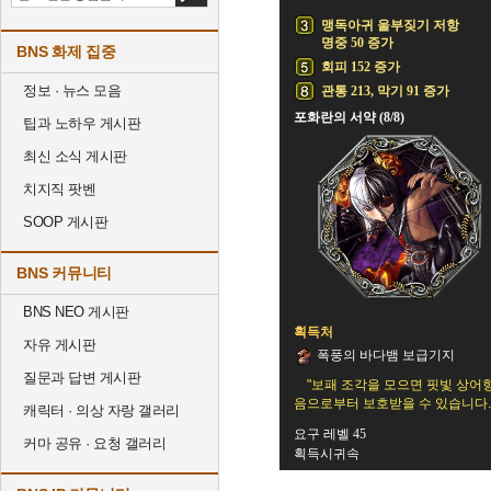
맹독아귀 울부짖기 저항
명중 50 증가
BNS 화제 집중
회피 152 증가
정보 · 뉴스 모음
관통 213, 막기 91 증가
포화란의 서약 (8/8)
팁과 노하우 게시판
최신 소식 게시판
치지직 팟벤
SOOP 게시판
BNS 커뮤니티
BNS NEO 게시판
획득처
자유 게시판
폭풍의 바다뱀 보급기지
질문과 답변 게시판
"보패 조각을 모으면 핏빛 상어
음으로부터 보호받을 수 있습니다.
캐릭터 · 의상 자랑 갤러리
요구 레벨 45
커마 공유 · 요청 갤러리
획득시귀속