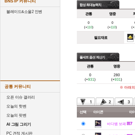
BNS IP 커뮤니티
합성 최대능력치
블레이드&소울2 인벤
관통
명중
0
0
(+
110
)
(+
110
)
(+
필요재료
풀세트 옵션 계산기
관통
명중
0
280
(+
931
)
(+
931
)
공통 커뮤니티
※ 아래의
오픈 이슈 갤러리
오늘의 핫벤
선택
아이콘
아
오늘의 팟벤
바다뱀 보패
AI 그림 그리기
PC 견적 게시판