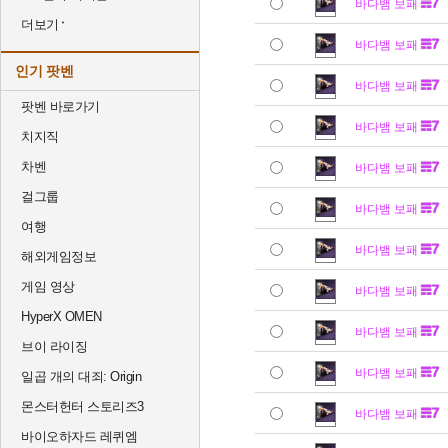
바다뱀 보패
더보기
바다뱀 보패
인기 팟벤
바다뱀 보패
팟벤 바로가기
바다뱀 보패
치지직
차벤
바다뱀 보패
걸그룹
바다뱀 보패
여행
바다뱀 보패
해외게임정보
게임 영상
바다뱀 보패
HyperX OMEN
바다뱀 보패
브이 라이징
바다뱀 보패
일곱 개의 대죄: Origin
몬스터헌터 스토리즈3
바다뱀 보패
바이오하자드 레퀴엠