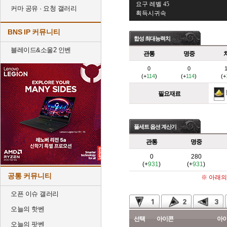
요구 레벨 45
커마 공유 · 요청 갤러리
획득시귀속
BNS IP 커뮤니티
합성 최대능력치
블레이드&소울2 인벤
관통
명중
0
0
(+
114
)
(+
114
)
(+
필요재료
풀세트 옵션 계산기
관통
명중
0
280
(+
931
)
(+
931
)
공통 커뮤니티
※ 아래의
오픈 이슈 갤러리
오늘의 핫벤
선택
아이콘
아
오늘의 팟벤