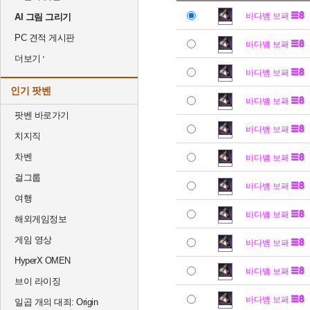
바다뱀 보패
AI 그림 그리기
PC 견적 게시판
바다뱀 보패
더보기
바다뱀 보패
인기 팟벤
바다뱀 보패
팟벤 바로가기
바다뱀 보패
치지직
차벤
바다뱀 보패
걸그룹
바다뱀 보패
여행
바다뱀 보패
해외게임정보
게임 영상
바다뱀 보패
HyperX OMEN
바다뱀 보패
브이 라이징
바다뱀 보패
일곱 개의 대죄: Origin