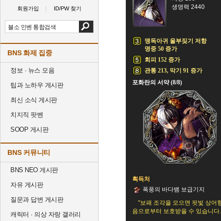
생명력 2440
회원가입
ID/PW 찾기
맹독아귀 울부짖기 저항
명중 50 증가
BNS 화제 집중
회피 152 증가
정보 · 뉴스 모음
관통 213, 막기 91 증가
포화란의 서약 (8/8)
팁과 노하우 게시판
최신 소식 게시판
치지직 팟벤
SOOP 게시판
BNS 커뮤니티
BNS NEO 게시판
획득처
자유 게시판
폭풍의 바다뱀 보급기지
질문과 답변 게시판
"보패 조각을 모으면 핏빛 상어
음으로부터 보호받을 수 있습니다.
캐릭터 · 의상 자랑 갤러리