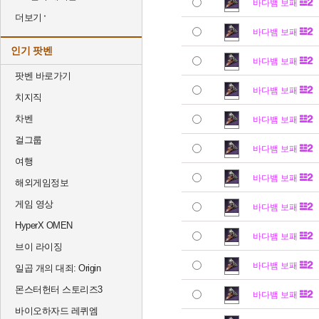
바다뱀 보패
더보기
바다뱀 보패
인기 팟벤
바다뱀 보패
팟벤 바로가기
바다뱀 보패
치지직
차벤
바다뱀 보패
걸그룹
바다뱀 보패
여행
바다뱀 보패
해외게임정보
게임 영상
바다뱀 보패
HyperX OMEN
바다뱀 보패
브이 라이징
바다뱀 보패
일곱 개의 대죄: Origin
몬스터헌터 스토리즈3
바다뱀 보패
바이오하자드 레퀴엠