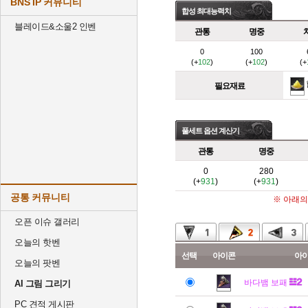
BNS IP 커뮤니티
합성 최대능력치
블레이드&소울2 인벤
관통
명중
0
100
(+
102
)
(+
102
)
(+
필요재료
풀세트 옵션 계산기
관통
명중
0
280
(+
931
)
(+
931
)
공통 커뮤니티
※ 아래의
오픈 이슈 갤러리
오늘의 핫벤
선택
아이콘
아
오늘의 팟벤
바다뱀 보패
AI 그림 그리기
PC 견적 게시판