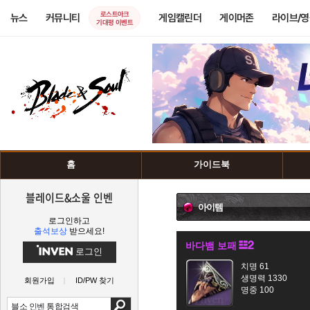
로스트아크
뉴스
커뮤니티
게임캘린더
게이머존
라이브/
기대평 이벤트
홈
가이드북
블레이드&소울 인벤
아이템
로그인하고
출석보상
받으세요!
바다뱀 보패
로그인
치명 61
생명력 1330
회원가입
ID/PW 찾기
명중 100