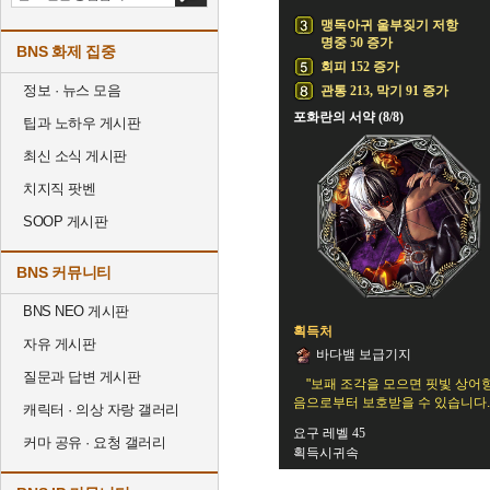
맹독아귀 울부짖기 저항
명중 50 증가
BNS 화제 집중
회피 152 증가
정보 · 뉴스 모음
관통 213, 막기 91 증가
포화란의 서약 (8/8)
팁과 노하우 게시판
최신 소식 게시판
치지직 팟벤
SOOP 게시판
BNS 커뮤니티
BNS NEO 게시판
획득처
자유 게시판
바다뱀 보급기지
질문과 답변 게시판
"보패 조각을 모으면 핏빛 상어
음으로부터 보호받을 수 있습니다.
캐릭터 · 의상 자랑 갤러리
요구 레벨 45
커마 공유 · 요청 갤러리
획득시귀속