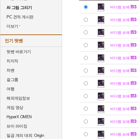
바다뱀 보패
AI 그림 그리기
PC 견적 게시판
바다뱀 보패
더보기
바다뱀 보패
인기 팟벤
바다뱀 보패
팟벤 바로가기
바다뱀 보패
치지직
차벤
바다뱀 보패
걸그룹
바다뱀 보패
여행
바다뱀 보패
해외게임정보
게임 영상
바다뱀 보패
HyperX OMEN
바다뱀 보패
브이 라이징
바다뱀 보패
일곱 개의 대죄: Origin