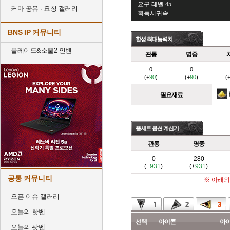
요구 레벨 45
커마 공유 · 요청 갤러리
획득시귀속
BNS IP 커뮤니티
합성 최대능력치
블레이드&소울2 인벤
관통
명중
0
0
(+
90
)
(+
90
)
(
필요재료
풀세트 옵션 계산기
관통
명중
0
280
(+
931
)
(+
931
)
공통 커뮤니티
※ 아래의
오픈 이슈 갤러리
오늘의 핫벤
선택
아이콘
아
오늘의 팟벤