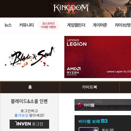
로스트아크
뉴스
커뮤니티
게임캘린더
게이머존
라이브/
기대평 이벤트
홈
가이드북
블레이드&소울 인벤
아이템
로그인하고
출석보상
받으세요!
바다뱀 보패
로그인
회피 88