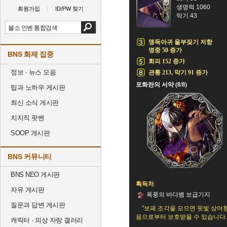
생명력 1060
회원가입
ID/PW 찾기
막기 43
맹독아귀 울부짖기 저항
명중 50 증가
BNS 화제 집중
회피 152 증가
정보 · 뉴스 모음
관통 213, 막기 91 증가
포화란의 서약 (8/8)
팁과 노하우 게시판
최신 소식 게시판
치지직 팟벤
SOOP 게시판
BNS 커뮤니티
BNS NEO 게시판
획득처
자유 게시판
폭풍의 바다뱀 보급기지
질문과 답변 게시판
"보패 조각을 모으면 핏빛 상어
음으로부터 보호받을 수 있습니다.
캐릭터 · 의상 자랑 갤러리