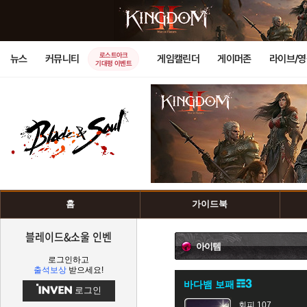
로스트아크
뉴스
커뮤니티
게임캘린더
게이머존
라이브/
기대평 이벤트
홈
가이드북
블레이드&소울 인벤
아이템
로그인하고
출석보상
받으세요!
바다뱀 보패
로그인
회피 107