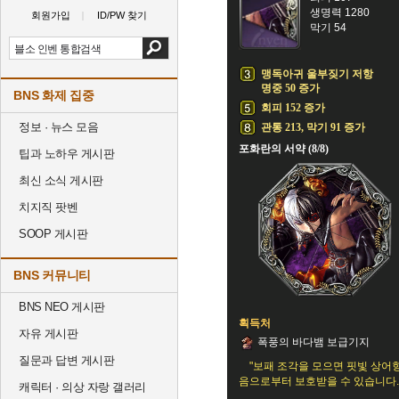
생명력 1280
회원가입
ID/PW 찾기
막기 54
맹독아귀 울부짖기 저항
명중 50 증가
BNS 화제 집중
회피 152 증가
정보 · 뉴스 모음
관통 213, 막기 91 증가
포화란의 서약 (8/8)
팁과 노하우 게시판
최신 소식 게시판
치지직 팟벤
SOOP 게시판
BNS 커뮤니티
BNS NEO 게시판
획득처
자유 게시판
폭풍의 바다뱀 보급기지
질문과 답변 게시판
"보패 조각을 모으면 핏빛 상어
음으로부터 보호받을 수 있습니다.
캐릭터 · 의상 자랑 갤러리