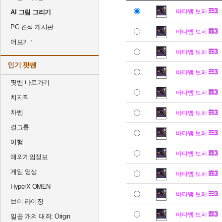
바다뱀 보패
AI 그림 그리기
PC 견적 게시판
바다뱀 보패
더보기
바다뱀 보패
인기 팟벤
바다뱀 보패
팟벤 바로가기
바다뱀 보패
치지직
차벤
바다뱀 보패
걸그룹
바다뱀 보패
여행
바다뱀 보패
해외게임정보
게임 영상
바다뱀 보패
HyperX OMEN
바다뱀 보패
브이 라이징
바다뱀 보패
일곱 개의 대죄: Origin