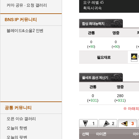
요구 레벨 45
커마 공유 · 요청 갤러리
획득시귀속
BNS IP 커뮤니티
합성 최대능력치
블레이드&소울2 인벤
관통
명중
0
0
(+
90
)
(+
90
)
(
필요재료
풀세트 옵션 계산기
관통
명중
0
280
(+
931
)
(+
931
)
공통 커뮤니티
※ 아래의
오픈 이슈 갤러리
오늘의 핫벤
선택
아이콘
아
오늘의 팟벤