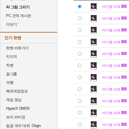
바다뱀 보패
AI 그림 그리기
PC 견적 게시판
바다뱀 보패
더보기
바다뱀 보패
인기 팟벤
바다뱀 보패
팟벤 바로가기
바다뱀 보패
치지직
차벤
바다뱀 보패
걸그룹
바다뱀 보패
여행
바다뱀 보패
해외게임정보
게임 영상
바다뱀 보패
HyperX OMEN
바다뱀 보패
브이 라이징
바다뱀 보패
일곱 개의 대죄: Origin