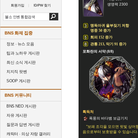
생명력 2300
회원가입
ID/PW 찾기
맹독아귀 울부짖기 저항
명중 50 증가
BNS 화제 집중
회피 152 증가
정보 · 뉴스 모음
관통 213, 막기 91 증가
포화란의 서약 (8/8)
팁과 노하우 게시판
최신 소식 게시판
치지직 팟벤
SOOP 게시판
BNS 커뮤니티
BNS NEO 게시판
획득처
자유 게시판
폭풍의 바다뱀 보급기지
질문과 답변 게시판
"보패 조각을 모으면 핏빛 상어
음으로부터 보호받을 수 있습니다.
캐릭터 · 의상 자랑 갤러리