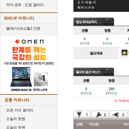
요구 레벨 45
커마 공유 · 요청 갤러리
획득시귀속
BNS IP 커뮤니티
합성 최대능력치
블레이드&소울2 인벤
관통
명중
0
0
(+
114
)
(+
114
)
(+
필요재료
풀세트 옵션 계산기
관통
명중
0
280
(+
931
)
(+
931
)
공통 커뮤니티
※ 아래의
오픈 이슈 갤러리
오늘의 핫벤
선택
아이콘
아
오늘의 팟벤