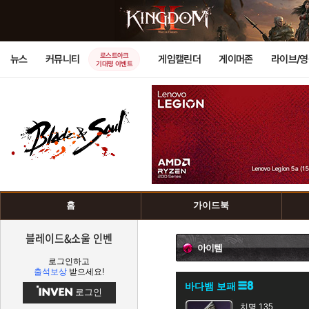
로스트아크
뉴스
커뮤니티
게임캘린더
게이머존
라이브/
기대평 이벤트
홈
가이드북
블레이드&소울 인벤
아이템
로그인하고
출석보상
받으세요!
바다뱀 보패
로그인
치명 135