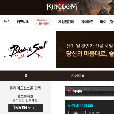
로스트아크
뉴스
커뮤니티
게임캘린더
게이머존
라이브/
기대평 이벤트
홈
가이드북
블레이드&소울 인벤
아이템
로그인하고
출석보상
받으세요!
바다뱀 보패
로그인
명중 121