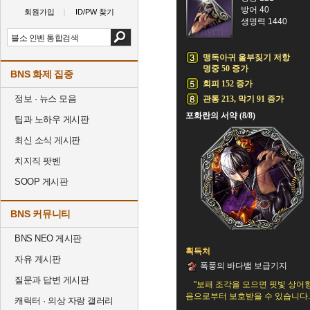
방어 40
회원가입
ID/PW 찾기
생명력 1440
맹독아귀 울부짖기 저항
명중 50 증가
BNS 화제 집중
회피 152 증가
정보 · 뉴스 모음
관통 213, 막기 91 증가
포화란의 서약 (8/8)
팁과 노하우 게시판
최신 소식 게시판
치지직 팟벤
SOOP 게시판
BNS 커뮤니티
BNS NEO 게시판
획득처
자유 게시판
폭풍의 바다뱀 보급기지
질문과 답변 게시판
"보패 조각을 모으면 핏빛 상어
음으로부터 보호받을 수 있습니다.
캐릭터 · 의상 자랑 갤러리