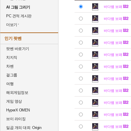
바다뱀 보패
AI 그림 그리기
PC 견적 게시판
바다뱀 보패
더보기
바다뱀 보패
인기 팟벤
바다뱀 보패
팟벤 바로가기
바다뱀 보패
치지직
차벤
바다뱀 보패
걸그룹
바다뱀 보패
여행
바다뱀 보패
해외게임정보
게임 영상
바다뱀 보패
HyperX OMEN
바다뱀 보패
브이 라이징
바다뱀 보패
일곱 개의 대죄: Origin