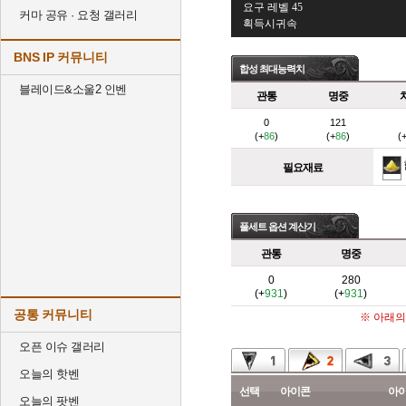
요구 레벨 45
커마 공유 · 요청 갤러리
획득시귀속
BNS IP 커뮤니티
합성 최대능력치
블레이드&소울2 인벤
관통
명중
0
121
(+
86
)
(+
86
)
(
필요재료
풀세트 옵션 계산기
관통
명중
0
280
(+
931
)
(+
931
)
공통 커뮤니티
※ 아래의
오픈 이슈 갤러리
오늘의 핫벤
선택
아이콘
아
오늘의 팟벤