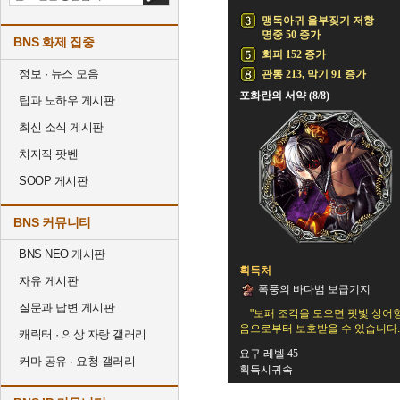
맹독아귀 울부짖기 저항
명중 50 증가
BNS 화제 집중
회피 152 증가
정보 · 뉴스 모음
관통 213, 막기 91 증가
포화란의 서약 (8/8)
팁과 노하우 게시판
최신 소식 게시판
치지직 팟벤
SOOP 게시판
BNS 커뮤니티
BNS NEO 게시판
획득처
자유 게시판
폭풍의 바다뱀 보급기지
질문과 답변 게시판
"보패 조각을 모으면 핏빛 상어
음으로부터 보호받을 수 있습니다.
캐릭터 · 의상 자랑 갤러리
요구 레벨 45
커마 공유 · 요청 갤러리
획득시귀속