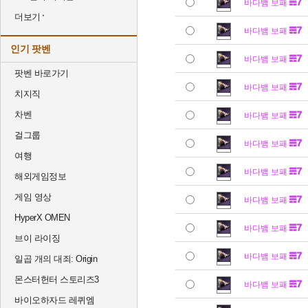
바다뱀 보패
더보기
바다뱀 보패
인기 팟벤
바다뱀 보패
팟벤 바로가기
바다뱀 보패
치지직
차벤
바다뱀 보패
걸그룹
바다뱀 보패
여행
바다뱀 보패
해외게임정보
게임 영상
바다뱀 보패
HyperX OMEN
바다뱀 보패
브이 라이징
바다뱀 보패
일곱 개의 대죄: Origin
몬스터헌터 스토리즈3
바다뱀 보패
바이오하자드 레퀴엠