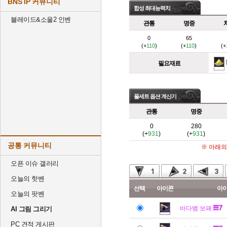
BNS IP 커뮤니티
합성 최대능력치
블레이드&소울2 인벤
관통
명중
0
65
(+
110
)
(+
110
)
(+
필요재료
풀세트 옵션 계산기
관통
명중
0
280
(+
931
)
(+
931
)
공통 커뮤니티
※ 아래의
오픈 이슈 갤러리
오늘의 핫벤
선택
아이콘
아
오늘의 팟벤
바다뱀 보패
AI 그림 그리기
PC 견적 게시판