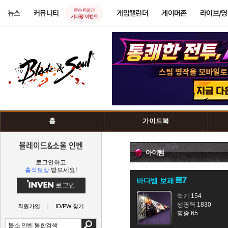
로스트아크
뉴스
커뮤니티
게임캘린더
게이머존
라이브/
기대평 이벤트
홈
가이드북
블레이드&소울 인벤
아이템
로그인하고
출석보상
받으세요!
바다뱀 보패
로그인
막기 154
생명력 1830
회원가입
ID/PW 찾기
명중 65