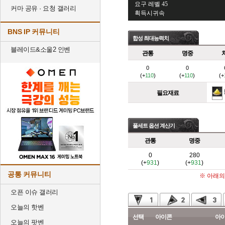
요구 레벨 45
커마 공유 · 요청 갤러리
획득시귀속
BNS IP 커뮤니티
합성 최대능력치
블레이드&소울2 인벤
관통
명중
0
0
(+
110
)
(+
110
)
(+
필요재료
풀세트 옵션 계산기
관통
명중
0
280
(+
931
)
(+
931
)
공통 커뮤니티
※ 아래의
오픈 이슈 갤러리
오늘의 핫벤
선택
아이콘
아
오늘의 팟벤