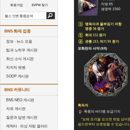
치명 65
회원가입
ID/PW 찾기
생명력 1560
맹독아귀 울부짖기 저항
명중 50 증가
BNS 화제 집중
회피 152 증가
정보 · 뉴스 모음
관통 213, 막기 91 증가
포화란의 서약 (8/8)
팁과 노하우 게시판
최신 소식 게시판
치지직 팟벤
SOOP 게시판
BNS 커뮤니티
BNS NEO 게시판
획득처
자유 게시판
폭풍의 바다뱀 보급기지
질문과 답변 게시판
"보패 조각을 모으면 핏빛 상어
음으로부터 보호받을 수 있습니다.
캐릭터 · 의상 자랑 갤러리