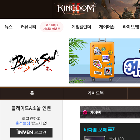
로스트아크
뉴스
커뮤니티
게임캘린더
게이머존
라이브/
기대평 이벤트
홈
가이드북
블레이드&소울 인벤
아이템
로그인하고
출석보상
받으세요!
바다뱀 보패
로그인
막기 130