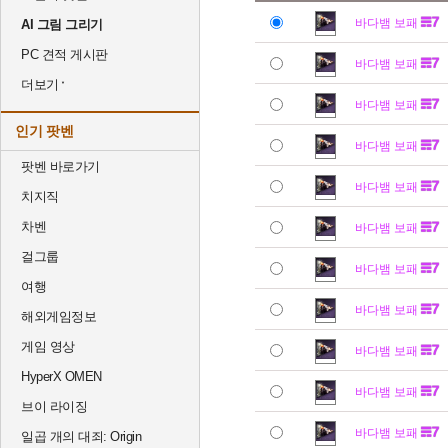
바다뱀 보패
AI 그림 그리기
PC 견적 게시판
바다뱀 보패
더보기
바다뱀 보패
인기 팟벤
바다뱀 보패
팟벤 바로가기
바다뱀 보패
치지직
차벤
바다뱀 보패
걸그룹
바다뱀 보패
여행
바다뱀 보패
해외게임정보
게임 영상
바다뱀 보패
HyperX OMEN
바다뱀 보패
브이 라이징
바다뱀 보패
일곱 개의 대죄: Origin