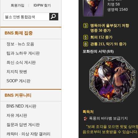
치명 58
회원가입
ID/PW 찾기
생명력 1540
맹독아귀 울부짖기 저항
명중 50 증가
BNS 화제 집중
회피 152 증가
정보 · 뉴스 모음
관통 213, 막기 91 증가
포화란의 서약 (8/8)
팁과 노하우 게시판
최신 소식 게시판
치지직 팟벤
SOOP 게시판
BNS 커뮤니티
BNS NEO 게시판
획득처
자유 게시판
폭풍의 바다뱀 보급기지
질문과 답변 게시판
"보패 조각을 모으면 핏빛 상어
음으로부터 보호받을 수 있습니다.
캐릭터 · 의상 자랑 갤러리