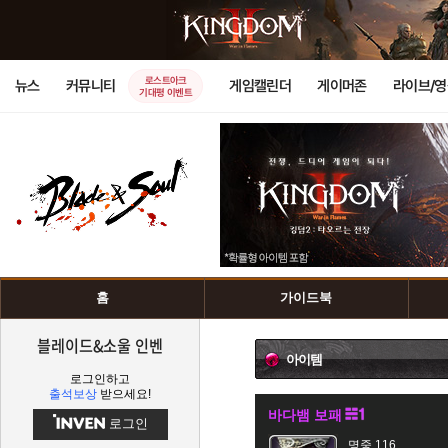
로스트아크
뉴스
커뮤니티
게임캘린더
게이머존
라이브/
기대평 이벤트
홈
가이드북
블레이드&소울 인벤
아이템
로그인하고
출석보상
받으세요!
바다뱀 보패
로그인
명중 116