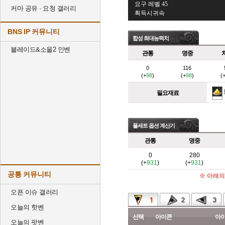
요구 레벨 45
커마 공유 · 요청 갤러리
획득시귀속
BNS IP 커뮤니티
합성 최대능력치
블레이드&소울2 인벤
관통
명중
0
116
(+
98
)
(+
98
)
(
필요재료
풀세트 옵션 계산기
관통
명중
0
280
(+
931
)
(+
931
)
공통 커뮤니티
※ 아래의
오픈 이슈 갤러리
오늘의 핫벤
선택
아이콘
아
오늘의 팟벤