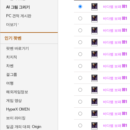
바다뱀 보패
AI 그림 그리기
PC 견적 게시판
바다뱀 보패
더보기
바다뱀 보패
인기 팟벤
바다뱀 보패
팟벤 바로가기
바다뱀 보패
치지직
차벤
바다뱀 보패
걸그룹
바다뱀 보패
여행
바다뱀 보패
해외게임정보
게임 영상
바다뱀 보패
HyperX OMEN
바다뱀 보패
브이 라이징
바다뱀 보패
일곱 개의 대죄: Origin