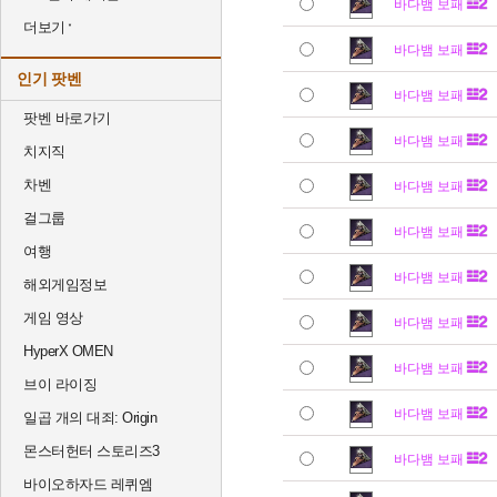
바다뱀 보패
더보기
바다뱀 보패
인기 팟벤
바다뱀 보패
팟벤 바로가기
바다뱀 보패
치지직
차벤
바다뱀 보패
걸그룹
바다뱀 보패
여행
바다뱀 보패
해외게임정보
게임 영상
바다뱀 보패
HyperX OMEN
바다뱀 보패
브이 라이징
바다뱀 보패
일곱 개의 대죄: Origin
몬스터헌터 스토리즈3
바다뱀 보패
바이오하자드 레퀴엠