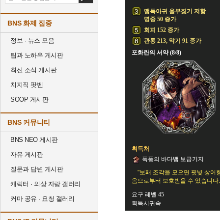
맹독아귀 울부짖기 저항
명중 50 증가
BNS 화제 집중
회피 152 증가
정보 · 뉴스 모음
관통 213, 막기 91 증가
포화란의 서약 (8/8)
팁과 노하우 게시판
최신 소식 게시판
치지직 팟벤
SOOP 게시판
BNS 커뮤니티
BNS NEO 게시판
획득처
자유 게시판
폭풍의 바다뱀 보급기지
질문과 답변 게시판
"보패 조각을 모으면 핏빛 상어
음으로부터 보호받을 수 있습니다.
캐릭터 · 의상 자랑 갤러리
요구 레벨 45
커마 공유 · 요청 갤러리
획득시귀속