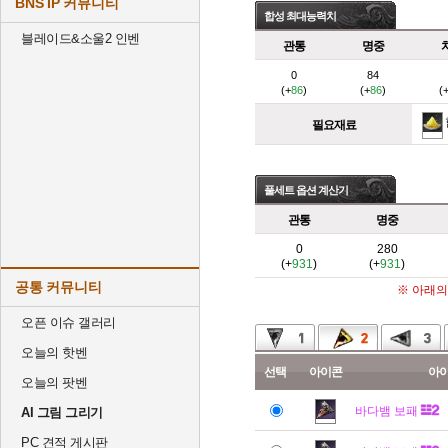
BNS IP 커뮤니티
합성 최대능력치
블레이드&소울2 인벤
관통
명중
0
84
(+
86
)
(+
86
)
(
필요재료
풀세트 옵션 계산기
관통
명중
0
280
(+
931
)
(+
931
)
공통 커뮤니티
※ 아래의
오픈 이슈 갤러리
오늘의 핫벤
선택
아이콘
아
오늘의 팟벤
바다뱀 보패
AI 그림 그리기
PC 견적 게시판