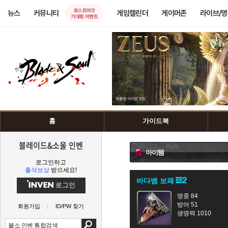
로스트아크
뉴스
커뮤니티
게임캘린더
게이머존
라이브/
기대평 이벤트
홈
가이드북
블레이드&소울 인벤
아이템
로그인하고
출석보상
받으세요!
바다뱀 보패
로그인
명중 84
방어 51
회원가입
ID/PW 찾기
생명력 1010