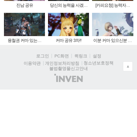
진남 공유
당신의 능력을 사겠습
[카피요청] 능력자분
니다!
모십니다 ㅠㅠ..
융철권 커마 있는사
커마 공유 3차!!
이분 커마 있으신분 공
람?
유 가능할까..
로그인
PC화면
퀵링크
설정
청소년보호정책
이용약관
개인정보처리방침
▲
불법촬영물신고안내
(주)
인
벤