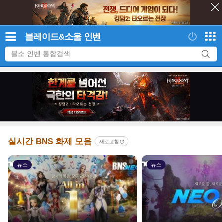
블레이드&소울
인벤
category
comm
오버워치 新한국 영웅, 메카 부대 리더 '디몬' 공식 트레일러 공개
icon
icon
category
comm
'고스트리콘: 와일드랜드', 출시 9년 차에 무료 대형 업데이트
icon
icon
category
comment
귀무자: 검의 길, "누구나 일섬의 쾌감을 느끼도록"
icon
icon
category
comment
탐험은 더하고, 손맛은 그대로 '귀무자: 검의 길'
실시간 BNS 화제 모음
새로고침
icon
icon
category
comme
GTA6 신규 확장 예고편, 28일 '넷플릭스서 최초 공개'한다
1
뉴스
뉴스
icon
icon
category
comm
오버워치 新한국 영웅, 메카 부대 리더 '디몬' 공식 트레일러 공개
icon
icon
category
comm
'고스트리콘: 와일드랜드', 출시 9년 차에 무료 대형 업데이트
icon
icon