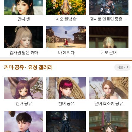
건녀 셋
네오 린남 솬
권사로 만들면 좋은 융
철권
김채원 닮은 커마
나 예쁘다
네오 곤녀
커마 공유 · 요청 갤러리
더보기+
린녀 공유
진녀 공유
곤녀 최소키 공유