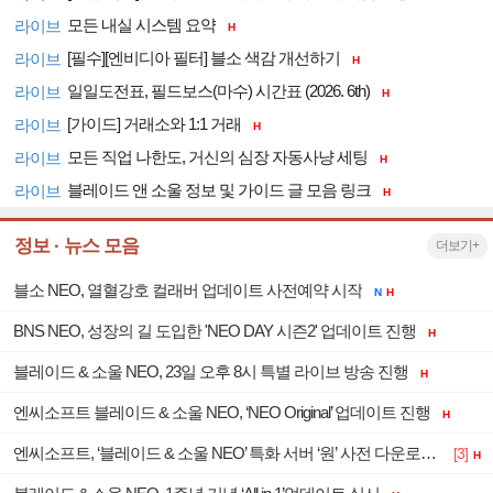
모든 내실 시스템 요약
라이브
H
[필수][엔비디아 필터] 블소 색감 개선하기
라이브
H
일일도전표, 필드보스(마수) 시간표 (2026. 6th)
라이브
H
[가이드] 거래소와 1:1 거래
라이브
H
모든 직업 나한도, 거신의 심장 자동사냥 세팅
라이브
H
블레이드 앤 소울 정보 및 가이드 글 모음 링크
라이브
H
정보 · 뉴스 모음
더보기+
블소 NEO, 열혈강호 컬래버 업데이트 사전예약 시작
N
H
BNS NEO, 성장의 길 도입한 'NEO DAY 시즌2' 업데이트 진행
H
블레이드 & 소울 NEO, 23일 오후 8시 특별 라이브 방송 진행
H
엔씨소프트 블레이드 & 소울 NEO, ‘NEO Original’ 업데이트 진행
H
엔씨소프트, ‘블레이드 & 소울 NEO’ 특화 서버 ‘원’ 사전 다운로드 시작
[3]
H