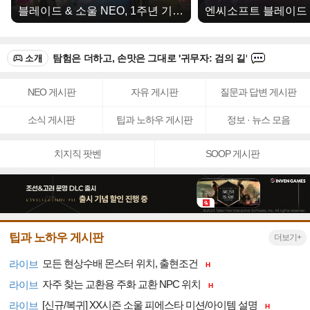
블레이드 & 소울 NEO, 1주년 기념 ‘All in 1’업데이트 실시
category
comment
귀무자: 검의 길, "누구나 일섬의 쾌감을 느끼도록"
icon
icon
category
comment
탐험은 더하고, 손맛은 그대로 '귀무자: 검의 길'
icon
icon
category
comme
NEO 게시판
자유 게시판
질문과 답변 게시판
GTA6 신규 확장 예고편, 28일 '넷플릭스서 최초 공개'한다
1
icon
icon
소식 게시판
팁과 노하우 게시판
정보 · 뉴스 모음
category
comm
오버워치 新한국 영웅, 메카 부대 리더 '디몬' 공식 트레일러 공개
icon
icon
치지직 팟벤
SOOP 게시판
category
comm
'고스트리콘: 와일드랜드', 출시 9년 차에 무료 대형 업데이트
icon
icon
category
comment
귀무자: 검의 길, "누구나 일섬의 쾌감을 느끼도록"
icon
icon
category
comment
탐험은 더하고, 손맛은 그대로 '귀무자: 검의 길'
icon
팁과 노하우 게시판
icon
더보기+
category
모든 현상수배 몬스터 위치, 출현조건
comme
라이브
GTA6 신규 확장 예고편, 28일 '넷플릭스서 최초 공개'한다
H
1
icon
icon
자주 찾는 교환용 주화 교환 NPC 위치
라이브
H
[신규/복귀] XX시즌 소울 피에스타 미션/아이템 설명
라이브
H