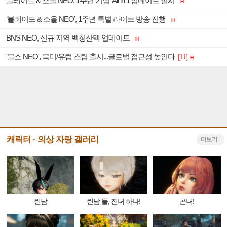
블레이드 & 소울 NEO, 1주년 기념 ‘All in 1’업데이트 실시
H
‘블레이드 & 소울 NEO’, 1주년 특별 라이브 방송 진행
H
BNS NEO, 신규 지역 백청산맥 업데이트
H
'블소 NEO', 북미/유럽 스팀 출시...글로벌 접근성 높인다
[11]
H
캐릭터 · 의상 자랑 갤러리
더보기+
린남
린남 둘, 진녀 하나!
곤녀!