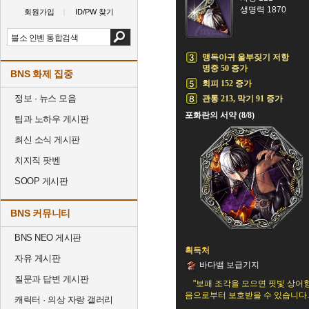
생명력 1870
회원가입
ID/PW 찾기
맹독아귀 울부짖기 저항
명중 50 증가
BNS 화제 집중
회피 152 증가
정보 · 뉴스 모음
관통 213, 막기 91 증가
포화란의 서약 (8/8)
팁과 노하우 게시판
최신 소식 게시판
치지직 팟벤
SOOP 게시판
BNS 커뮤니티
BNS NEO 게시판
획득처
자유 게시판
바다뱀 보급기지
질문과 답변 게시판
"보패 조각을 모으면 핏빛 상어
음으로부터 보호받을 수 있습니다.
캐릭터 · 의상 자랑 갤러리