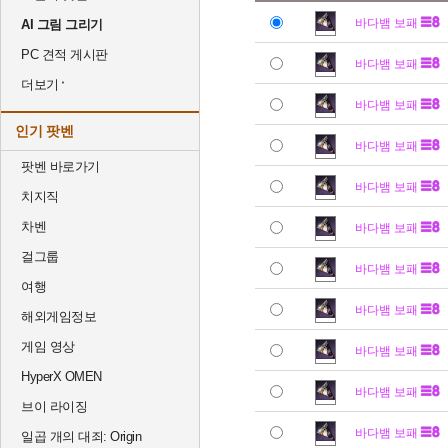
바다뱀 보패
AI 그림 그리기
PC 견적 게시판
바다뱀 보패
더보기
바다뱀 보패
인기 팟벤
바다뱀 보패
팟벤 바로가기
바다뱀 보패
치지직
차벤
바다뱀 보패
걸그룹
바다뱀 보패
여행
바다뱀 보패
해외게임정보
게임 영상
바다뱀 보패
HyperX OMEN
바다뱀 보패
브이 라이징
바다뱀 보패
일곱 개의 대죄: Origin