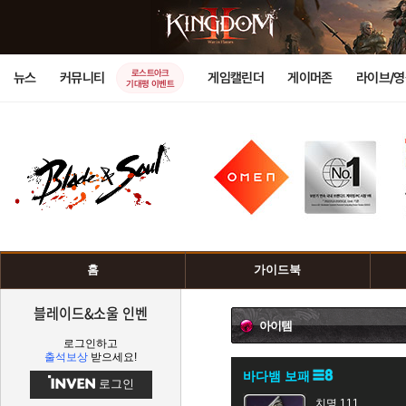
로스트아크
뉴스
커뮤니티
게임캘린더
게이머존
라이브/
기대평 이벤트
홈
가이드북
블레이드&소울 인벤
아이템
로그인하고
출석보상
받으세요!
바다뱀 보패
로그인
치명 111