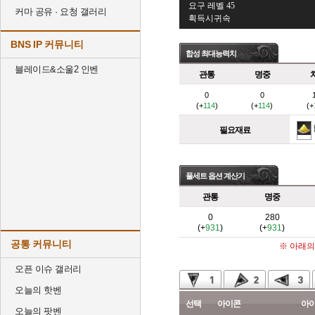
요구 레벨 45
커마 공유 · 요청 갤러리
획득시귀속
BNS IP 커뮤니티
합성 최대능력치
블레이드&소울2 인벤
관통
명중
0
0
(+
114
)
(+
114
)
(+
필요재료
풀세트 옵션 계산기
관통
명중
0
280
(+
931
)
(+
931
)
공통 커뮤니티
※ 아래의
오픈 이슈 갤러리
오늘의 핫벤
선택
아이콘
아
오늘의 팟벤