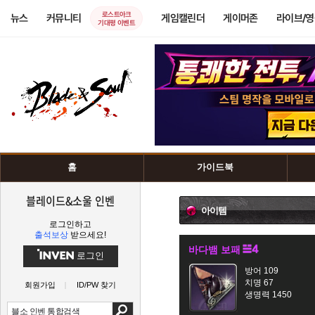
로스트아크
뉴스
커뮤니티
게임캘린더
게이머존
라이브/
기대평 이벤트
홈
가이드북
블레이드&소울 인벤
아이템
로그인하고
출석보상
받으세요!
바다뱀 보패
로그인
방어 109
치명 67
회원가입
ID/PW 찾기
생명력 1450