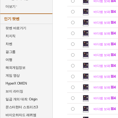
바다뱀 보패
더보기
바다뱀 보패
인기 팟벤
바다뱀 보패
팟벤 바로가기
바다뱀 보패
치지직
차벤
바다뱀 보패
걸그룹
바다뱀 보패
여행
바다뱀 보패
해외게임정보
게임 영상
바다뱀 보패
HyperX OMEN
바다뱀 보패
브이 라이징
바다뱀 보패
일곱 개의 대죄: Origin
몬스터헌터 스토리즈3
바다뱀 보패
바이오하자드 레퀴엠