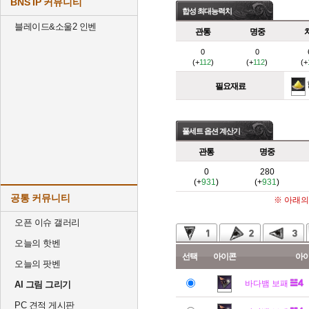
BNS IP 커뮤니티
합성 최대능력치
블레이드&소울2 인벤
관통
명중
0
0
(+
112
)
(+
112
)
(+
필요재료
풀세트 옵션 계산기
관통
명중
0
280
(+
931
)
(+
931
)
공통 커뮤니티
※ 아래의
오픈 이슈 갤러리
오늘의 핫벤
선택
아이콘
아
오늘의 팟벤
바다뱀 보패
AI 그림 그리기
PC 견적 게시판