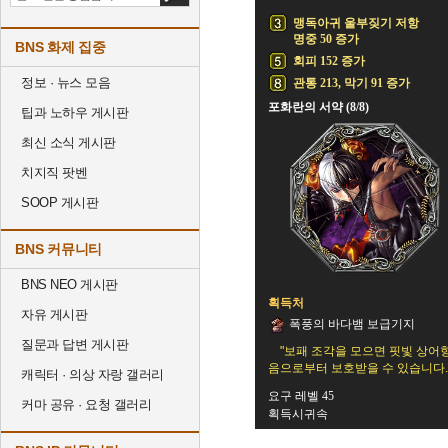
맹독아귀 울부짖기 저항
명중 50 증가
BNS 화제 집중
회피 152 증가
정보 · 뉴스 모음
관통 213, 막기 91 증가
포화란의 서약 (8/8)
팁과 노하우 게시판
최신 소식 게시판
치지직 팟벤
SOOP 게시판
BNS 커뮤니티
BNS NEO 게시판
획득처
자유 게시판
폭풍의 바다뱀 보급기지
질문과 답변 게시판
"보패 조각을 모으면 핏빛 상어
음으로부터 보호받을 수 있습니다.
캐릭터 · 의상 자랑 갤러리
요구 레벨 45
커마 공유 · 요청 갤러리
획득시귀속