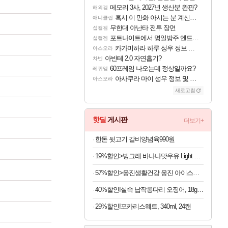
메모리 3사, 2027년 생산분 완판?
해외겜
혹시 이 만화 아시는 분 계신가요
애니클립
무한대 아난타 전투 장면
섭컬겜
포트나이트에서 명일방주 엔드필드 [펠리카] 판매 예정
섭컬겜
카가미하라 하루 성우 정보 및 주요 필모
아스오라
아반테 2.0 자연흡기?
차벤
60프레임 나오는데 정상일까요?
레퀴엠
아사쿠라 마이 성우 정보 및 주요 필모
아스오라
새로고침
핫딜
게시판
더보기+
한돈 뒷고기 갈비양념육990원
19%할인>빙그레 바나나맛우유 Light 단지우유, 240ml, 24개
57%할인>웅진생활건강 웅진 아이스크림 메이커, 1개
40%할인!실속 납작롱다리 오징어, 18g, 10개
29%할인!포카리스웨트, 340ml, 24캔