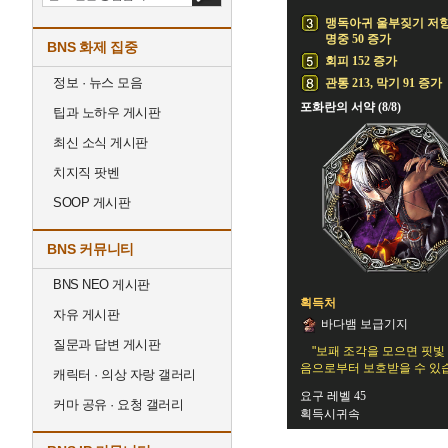
맹독아귀 울부짖기 저
명중 50 증가
BNS 화제 집중
회피 152 증가
정보 · 뉴스 모음
관통 213, 막기 91 증가
포화란의 서약 (8/8)
팁과 노하우 게시판
최신 소식 게시판
치지직 팟벤
SOOP 게시판
BNS 커뮤니티
BNS NEO 게시판
획득처
자유 게시판
바다뱀 보급기지
질문과 답변 게시판
"보패 조각을 모으면 핏
음으로부터 보호받을 수 있습
캐릭터 · 의상 자랑 갤러리
요구 레벨 45
커마 공유 · 요청 갤러리
획득시귀속