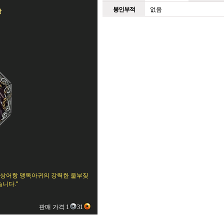
봉인부적
없음
항
빛 상어항 맹독아귀의 강력한 울부짖
니다."
판매 가격 1
31