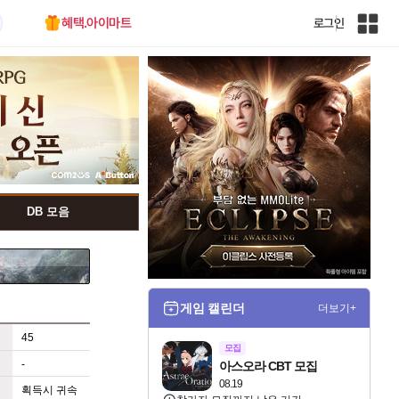
혜택.아이마트
로그인
인
벤
전
체
사
이
트
맵
DB 모음
게임 캘린더
더보기+
45
모집
-
아스오라 CBT 모집
08.19
획득시 귀속