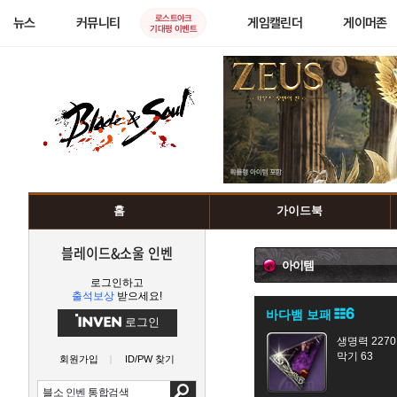
로스트아크
뉴스
커뮤니티
게임캘린더
게이머존
기대평 이벤트
홈
가이드북
블레이드&소울 인벤
아이템
로그인하고
출석보상
받으세요!
바다뱀 보패
로그인
생명력 2270
막기 63
회원가입
ID/PW 찾기