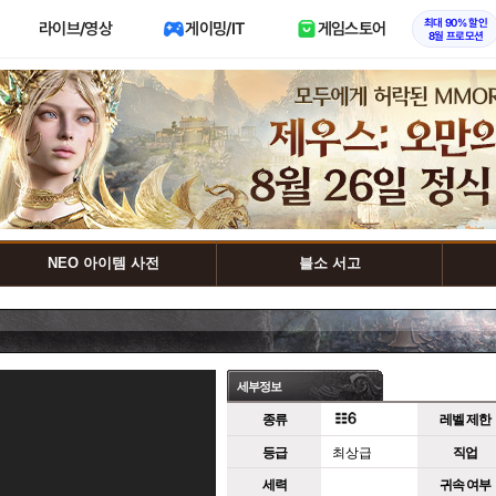
최대 90% 할인
라이브/영상
게이밍/IT
게임스토어
8월 프로모션
NEO 아이템 사전
블소 서고
세부정보
종류
레벨 제한
등급
최상급
직업
세력
귀속 여부