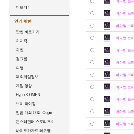
바다뱀 보
더보기
바다뱀 보
인기 팟벤
바다뱀 보
팟벤 바로가기
바다뱀 보
치지직
차벤
바다뱀 보
걸그룹
바다뱀 보
여행
바다뱀 보
해외게임정보
게임 영상
바다뱀 보
HyperX OMEN
바다뱀 보
브이 라이징
바다뱀 보
일곱 개의 대죄: Origin
몬스터헌터 스토리즈3
바다뱀 보
바이오하자드 레퀴엠