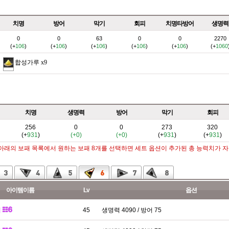
치명
방어
막기
회피
치명타방어
생명력
0
0
63
0
0
2270
(+
106
)
(+
106
)
(+
106
)
(+
106
)
(+
106
)
(+
1060
합성가루
x9
치명
생명력
방어
막기
회피
256
0
0
273
320
(+
931
)
(+0)
(+0)
(+
931
)
(+
931
)
 아래의 보패 목록에서 원하는 보패 8개를 선택하면 세트 옵션이 추가된 총 능력치가 
아이템이름
Lv
옵션
패
45
생명력 4090 / 방어 75