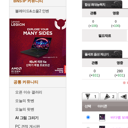
BNS IP 커뮤니티
합성 최대능력치
블레이드&소울2 인벤
관통
명중
0
0
(+
106
)
(+
106
)
필요재료
풀세트 옵션 계산기
관통
명중
0
280
(+
931
)
(+
931
)
공통 커뮤니티
※
오픈 이슈 갤러리
오늘의 핫벤
선택
아이콘
오늘의 팟벤
바다뱀 보
AI 그림 그리기
PC 견적 게시판