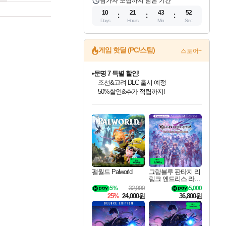
참가자 모집까지 남은 기간
10
21
43
51
Days
Hours
Min
Sec
게임 핫딜 (PC/스팀)
스토어+
문명 7 특별 할인!
조선&고려 DLC 출시 예정
50%할인&추가 적립까지!
인벤게임즈 8월 특별 할인!
드래곤소드: 어웨이크닝 입점!
마블 투혼 파이팅 소울즈 정식출시!
귀무자: 검의 길 예약 판매 중!
비스트 오브 리인카네이션 정식 출시!
커세어 코브 출시 기념 할인!
더 렐릭 퍼스트 가디언 정식 출시
베데스다 40주년 기념 할인 중!
캡콤 프렌차이즈 할인 진행 중!
캡콤 일부 상품 상시 할인
스타워즈 은하계 레이서
로블록스 기프트 카드 공식 입점
인기 퍼블리셔 모음!
스팀으로 만나는 드래곤소드!
마블 히어로 총 출동&화려한 격투!
10% 할인과
게임프릭 신작 IP
해적'섬'을 발전시키자!
설화x하드코어 액션!
베데스다의 명작들을
몬헌, 바하 등 인기 IP를
몬헌 와일즈 & 드래곤즈 도그마2
인벤게임즈에서 10% 추가 적립
Robux를 가장 안전하고
최대 90% 할인가를 만나보세요!
네이버혜택과 함께 만나보세요!
네이버 포인트 혜택까지!
이니&베니 혜택까지!
네이버 혜택가와 함께 예약하세요!
할인&네이버혜택으로 만나보세요!
네이버페이 혜택과 만나보세요!
40주년 프로모션으로 만나보세요!
할인가에 만나보세요!
일부 에디션 상시 할인!
혜택으로 예약 판매 중
편안하게 충전하세요
팰월드 Palworld
그랑블루 판타지 리
링크 엔드리스 라그
나로크 업그레이드
5%
32,000
5,000
킷 Granblue Fantasy
25%
24,000원
36,800원
Relink Endless Ragn
arok Upgrade Kit DL
C