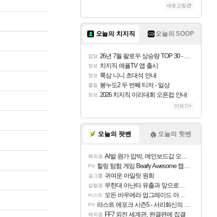
새로고침
오늘의 치지직
오늘의 SOOP
26년 7월 팔로우 상승량 TOP 30 - 월간 치지직
잡담
치지직 애플TV 앱 출시
정보
룩삼 니니 초대석 안내
정보
봉누도2 두 번째 티저 - 일상
클립
2026 치지직 이리대회 오픈컵 안내
정보
더보기+
오늘의 팟벤
오늘의 핫벤
AI발 원가 압박, 메인보드값 오르나
해외겜
힐링 탐험 게임 Bearly Awesome 챕터 1 트레일러
PV
귀여운 아일릿 원희
걸그룹
무한대 아난타 유출과 앞으로의 예상 (루머)
섭컬겜
모든 바우에라 업그레이드 아이템 획득 위치 공략 (89개)
비스트
라스트 에포크 시즌5 - 서리화신의 분노 티저
PV
FF7 외전 세계관, 완결편에 집결
해외겜