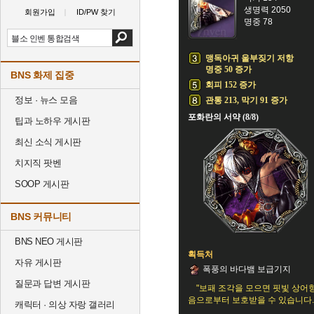
생명력 2050
회원가입
ID/PW 찾기
명중 78
맹독아귀 울부짖기 저항
명중 50 증가
BNS 화제 집중
회피 152 증가
정보 · 뉴스 모음
관통 213, 막기 91 증가
포화란의 서약 (8/8)
팁과 노하우 게시판
최신 소식 게시판
치지직 팟벤
SOOP 게시판
BNS 커뮤니티
BNS NEO 게시판
획득처
자유 게시판
폭풍의 바다뱀 보급기지
질문과 답변 게시판
"보패 조각을 모으면 핏빛 상어
음으로부터 보호받을 수 있습니다.
캐릭터 · 의상 자랑 갤러리