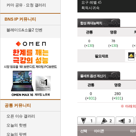
요구 레벨 45
커마 공유 · 요청 갤러리
획득시귀속
BNS IP 커뮤니티
합성 최대능력치
블레이드&소울2 인벤
관통
명중
0
78
(+
130
)
(+
130
)
(+
필요재료
풀세트 옵션 계산기
관통
명중
0
280
(+
931
)
(+
931
)
공통 커뮤니티
※ 아래의
오픈 이슈 갤러리
오늘의 핫벤
선택
아이콘
아
오늘의 팟벤