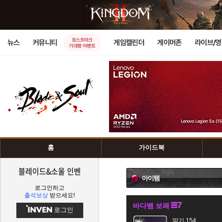
로스트아크
뉴스
커뮤니티
게임캘린더
게이머존
라이브/
기대평 이벤트
홈
가이드북
블레이드&소울 인벤
아이템
로그인하고
출석보상
받으세요!
바다뱀 보패
로그인
막기 154