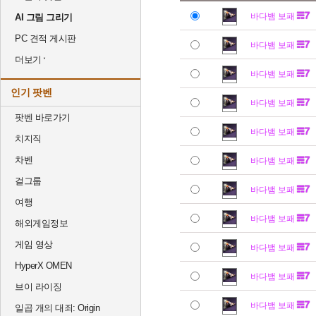
바다뱀 보패
AI 그림 그리기
PC 견적 게시판
바다뱀 보패
더보기
바다뱀 보패
인기 팟벤
바다뱀 보패
팟벤 바로가기
바다뱀 보패
치지직
차벤
바다뱀 보패
걸그룹
바다뱀 보패
여행
바다뱀 보패
해외게임정보
게임 영상
바다뱀 보패
HyperX OMEN
바다뱀 보패
브이 라이징
바다뱀 보패
일곱 개의 대죄: Origin