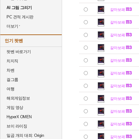
AI 그림 그리기
갈마보패
PC 견적 게시판
갈마보패
더보기
갈마보패
인기 팟벤
갈마보패
팟벤 바로가기
갈마보패
치지직
차벤
갈마보패
걸그룹
갈마보패
여행
해외게임정보
갈마보패
게임 영상
갈마보패
HyperX OMEN
갈마보패
브이 라이징
일곱 개의 대죄: Origin
갈마보패