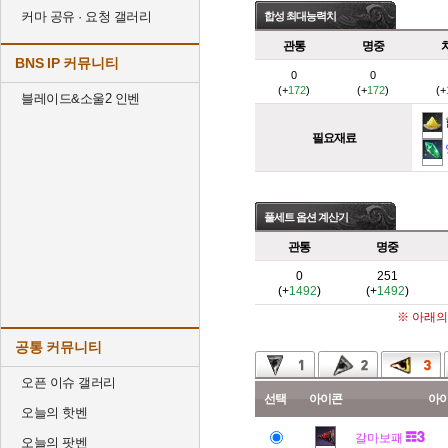
커마 공유 · 요청 갤러리
합성 최대능력치
관통
명중
BNS IP 커뮤니티
0
0
(+
172
)
(+
172
)
(+
블레이드&소울2 인벤
필요재료
풀세트 옵션 계산기
관통
명중
0
251
(+
1492
)
(+
1492
)
※ 아래의
공통 커뮤니티
오픈 이슈 갤러리
선택
아이콘
아
오늘의 핫벤
갈마보패
오늘의 팟벤