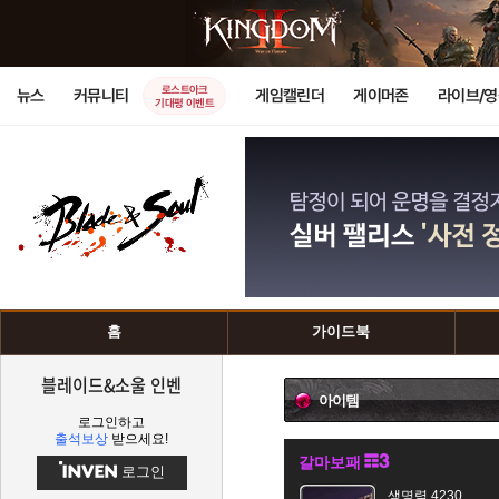
로스트아크
뉴스
커뮤니티
게임캘린더
게이머존
라이브/
기대평 이벤트
홈
가이드북
블레이드&소울 인벤
아이템
로그인하고
출석보상
받으세요!
갈마보패
로그인
생명력 4230