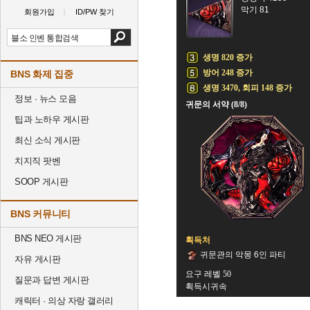
막기 81
회원가입
ID/PW 찾기
생명 820 증가
방어 248 증가
BNS 화제 집중
생명 3470, 회피 148 증가
정보 · 뉴스 모음
귀문의 서약 (8/8)
팁과 노하우 게시판
최신 소식 게시판
치지직 팟벤
SOOP 게시판
BNS 커뮤니티
BNS NEO 게시판
획득처
귀문관의 악몽 6인 파티
자유 게시판
요구 레벨 50
질문과 답변 게시판
획득시귀속
캐릭터 · 의상 자랑 갤러리