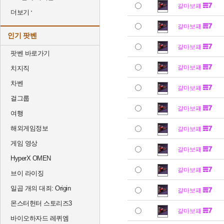
갈마보패
더보기
갈마보패
인기 팟벤
갈마보패
팟벤 바로가기
갈마보패
치지직
차벤
갈마보패
걸그룹
갈마보패
여행
해외게임정보
갈마보패
게임 영상
갈마보패
HyperX OMEN
갈마보패
브이 라이징
일곱 개의 대죄: Origin
갈마보패
몬스터헌터 스토리즈3
갈마보패
바이오하자드 레퀴엠