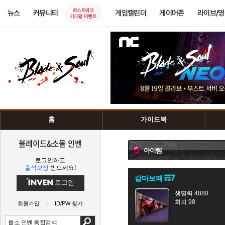
로스트아크
뉴스
커뮤니티
게임캘린더
게이머존
라이브/
기대평 이벤트
홈
가이드북
블레이드&소울 인벤
아이템
로그인하고
출석보상
받으세요!
갈마보패
로그인
생명력 4880
회피 98
회원가입
ID/PW 찾기