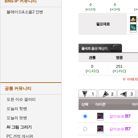
BNS IP 커뮤니티
0
0
(+
164
)
(+
164
)
(+
블레이드&소울2 인벤
필요재료
풀세트 옵션 계산기
관통
명중
0
251
(+
1492
)
(+
1492
)
※ 아래의
공통 커뮤니티
오픈 이슈 갤러리
선택
아이콘
아
오늘의 핫벤
갈마보패
오늘의 팟벤
AI 그림 그리기
갈마보패
PC 견적 게시판