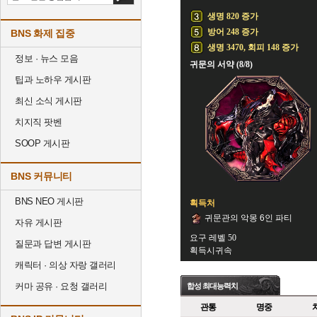
생명 820 증가
방어 248 증가
BNS 화제 집중
생명 3470, 회피 148 증가
정보 · 뉴스 모음
귀문의 서약 (8/8)
팁과 노하우 게시판
최신 소식 게시판
치지직 팟벤
SOOP 게시판
BNS 커뮤니티
BNS NEO 게시판
획득처
귀문관의 악몽 6인 파티
자유 게시판
요구 레벨 50
질문과 답변 게시판
획득시귀속
캐릭터 · 의상 자랑 갤러리
커마 공유 · 요청 갤러리
합성 최대능력치
관통
명중