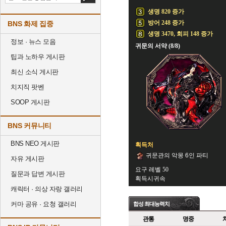
생명 820 증가
방어 248 증가
BNS 화제 집중
생명 3470, 회피 148 증가
정보 · 뉴스 모음
귀문의 서약 (8/8)
팁과 노하우 게시판
최신 소식 게시판
치지직 팟벤
SOOP 게시판
BNS 커뮤니티
BNS NEO 게시판
획득처
귀문관의 악몽 6인 파티
자유 게시판
요구 레벨 50
질문과 답변 게시판
획득시귀속
캐릭터 · 의상 자랑 갤러리
커마 공유 · 요청 갤러리
합성 최대능력치
관통
명중