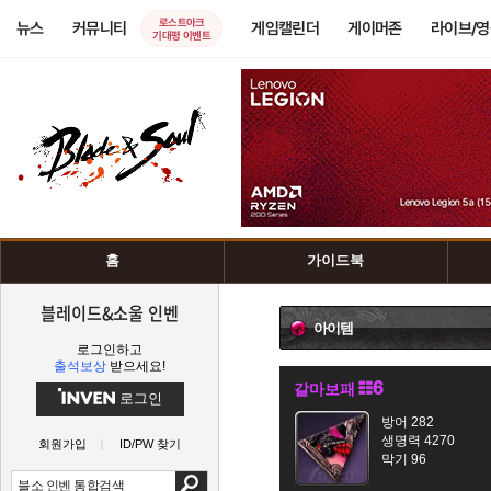
로스트아크
뉴스
커뮤니티
게임캘린더
게이머존
라이브/
기대평 이벤트
홈
가이드북
블레이드&소울 인벤
아이템
로그인하고
출석보상
받으세요!
갈마보패
로그인
방어 282
생명력 4270
회원가입
ID/PW 찾기
막기 96