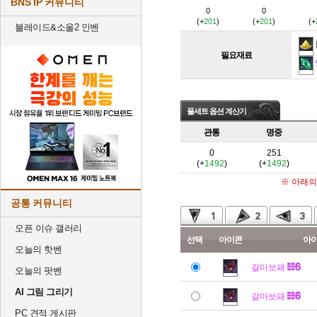
BNS IP 커뮤니티
0
0
(+
201
)
(+
201
)
(+
블레이드&소울2 인벤
필요재료
풀세트 옵션 계산기
관통
명중
0
251
(+
1492
)
(+
1492
)
※ 아래의
공통 커뮤니티
오픈 이슈 갤러리
선택
아이콘
아
오늘의 핫벤
갈마보패
오늘의 팟벤
AI 그림 그리기
갈마보패
PC 견적 게시판