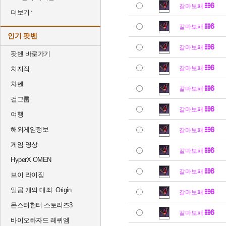
갈마보패
더보기
갈마보패
인기 팟벤
갈마보패
팟벤 바로가기
갈마보패
치지직
차벤
갈마보패
걸그룹
갈마보패
여행
해외게임정보
갈마보패
게임 영상
갈마보패
HyperX OMEN
갈마보패
브이 라이징
일곱 개의 대죄: Origin
갈마보패
몬스터헌터 스토리즈3
갈마보패
바이오하자드 레퀴엠