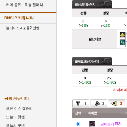
커마 공유 · 요청 갤러리
합성 최대능력치
관통
명중
BNS IP 커뮤니티
0
0
(+
135
)
(+
135
)
(+
블레이드&소울2 인벤
필요재료
풀세트 옵션 계산기
관통
명중
0
251
(+
1492
)
(+
1492
)
※ 아래의
공통 커뮤니티
오픈 이슈 갤러리
선택
아이콘
아
오늘의 핫벤
갈마보패
오늘의 팟벤