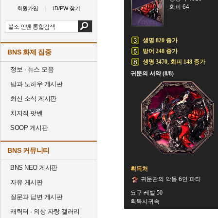
회피 64
회원가입
ID/PW 찾기
생명 820 증가
방어 248 증가
BNS 화제 집중
생명 3470, 회피 148 증가
정보 · 뉴스 모음
귀문의 서약 (8/8)
팁과 노하우 게시판
최신 소식 게시판
치지직 팟벤
SOOP 게시판
BNS 커뮤니티
BNS NEO 게시판
획득처
귀문관의 악몽 6인 파티
자유 게시판
요구 레벨 50
질문과 답변 게시판
획득시귀속
캐릭터 · 의상 자랑 갤러리