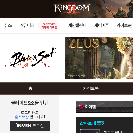
로스트아크
뉴스
커뮤니티
게임캘린더
게이머존
라이브/
기대평 이벤트
홈
가이드북
블레이드&소울 인벤
아이템
로그인하고
출석보상
받으세요!
갈마보패
로그인
생명력 4010