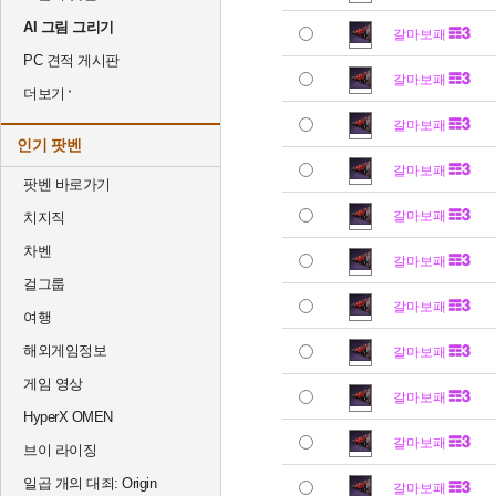
AI 그림 그리기
갈마보패
PC 견적 게시판
갈마보패
더보기
갈마보패
인기 팟벤
갈마보패
팟벤 바로가기
갈마보패
치지직
차벤
갈마보패
걸그룹
갈마보패
여행
해외게임정보
갈마보패
게임 영상
갈마보패
HyperX OMEN
갈마보패
브이 라이징
일곱 개의 대죄: Origin
갈마보패