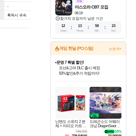
모집
-
아스오라 CBT 모집
08.19
획득시 귀속
참가자 모집까지 남은 기간
12
13
59
22
Days
Hours
Min
Sec
게임 핫딜 (PC/스팀)
스토어+
문명 7 특별 할인!
조선&고려 DLC 출시 예정
50%할인&추가 적립까지!
인벤게임즈 8월 특별 할인!
드래곤소드: 어웨이크닝 입점!
귀무자: 검의 길 예약 판매 중!
비스트 오브 리인카네이션 정식 출시!
커세어 코브 출시 기념 할인!
더 렐릭 퍼스트 가디언 정식 출시
베데스다 40주년 기념 할인 중!
마블 투혼 파이팅 소울즈 예약 판매 중!
캡콤 프렌차이즈 할인 진행 중!
캡콤 일부 상품 상시 할인
스타워즈 은하계 레이서
로블록스 기프트 카드 공식 입점
인기 퍼블리셔 모음!
스팀으로 만나는 드래곤소드!
10% 할인과
게임프릭 신작 IP
해적'섬'을 발전시키자!
설화x하드코어 액션!
베데스다의 명작들을
마블 히어로 총 출동&화려한 격투!
몬헌, 바하 등 인기 IP를
몬헌 와일즈 & 드래곤즈 도그마2
인벤게임즈에서 10% 추가 적립
Robux를 가장 안전하고
최대 90% 할인가를 만나보세요!
네이버혜택과 함께 만나보세요!
이니&베니 혜택까지!
네이버 혜택가와 함께 예약하세요!
할인&네이버혜택으로 만나보세요!
네이버페이 혜택과 만나보세요!
40주년 프로모션으로 만나보세요!
네이버 포인트 혜택까지!
할인가에 만나보세요!
일부 에디션 상시 할인!
혜택으로 예약 판매 중
편안하게 충전하세요
닌텐도 스위치 2 본
드래곤소드 어웨이
체 + 마리오 카트 월
크닝 DragonSword A
드
wakening
746,000
10%