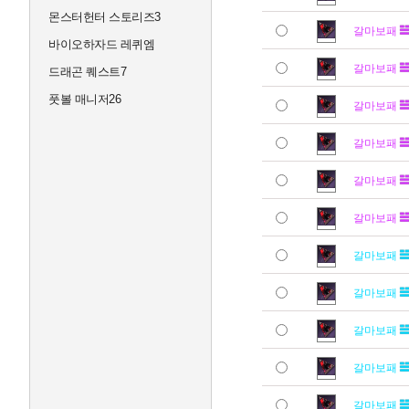
몬스터헌터 스토리즈3
갈마보패
바이오하자드 레퀴엠
갈마보패
드래곤 퀘스트7
풋볼 매니저26
갈마보패
갈마보패
갈마보패
갈마보패
갈마보패
갈마보패
갈마보패
갈마보패
갈마보패