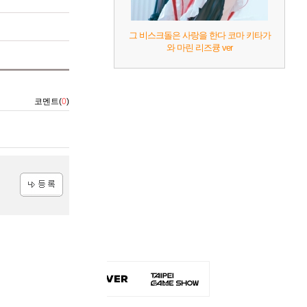
그 비스크돌은 사랑을 한다 코마 키타가
와 마린 리즈큥 ver
코멘트(
0
)
등록