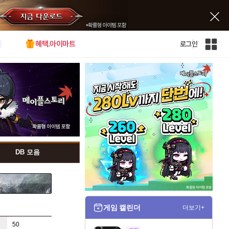
혜택.아이마트
로그인
인
벤
전
체
사
이
트
맵
DB 모음
게임 캘린더
더보기+
50