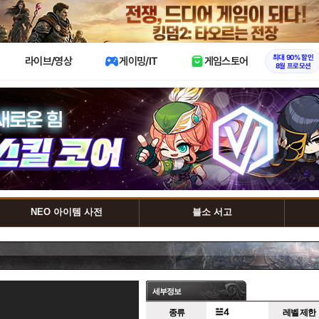
X
최대 90% 할인
라이브/영상
게이밍/IT
게임스토어
8월 프로모션
NEO 아이템 사전
블소 서고
세부정보
종류
레벨 제한