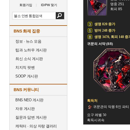
명중 251
회원가입
ID/PW 찾기
회피 85
생명 820 증가
방어 248 증가
BNS 화제 집중
생명 3470, 회피 148 증
정보 · 뉴스 모음
귀문의 서약 (8/8)
팁과 노하우 게시판
최신 소식 게시판
치지직 팟벤
SOOP 게시판
BNS 커뮤니티
BNS NEO 게시판
획득처
귀문관의 악몽 6인 파티
자유 게시판
요구 레벨 50
질문과 답변 게시판
획득시귀속
캐릭터 · 의상 자랑 갤러리