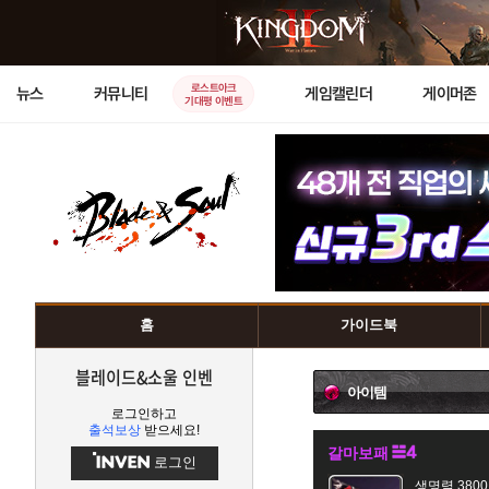
로스트아크
뉴스
커뮤니티
게임캘린더
게이머존
기대평 이벤트
홈
가이드북
블레이드&소울 인벤
아이템
로그인하고
출석보상
받으세요!
갈마보패
로그인
생명력 3800