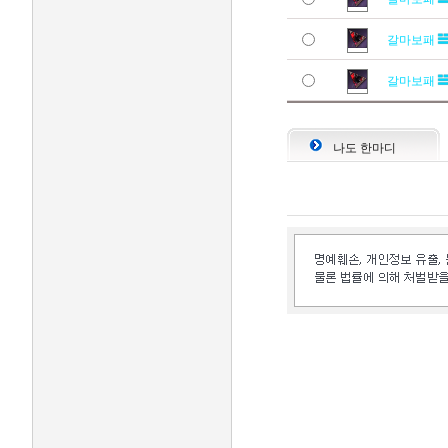
갈마보패
갈마보패
나도 한마디
인벤 공식 미디어 파트너 및 제휴 파트너