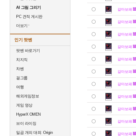
AI 그림 그리기
갈마보패
PC 견적 게시판
갈마보패
더보기
갈마보패
인기 팟벤
갈마보패
팟벤 바로가기
갈마보패
치지직
차벤
갈마보패
걸그룹
갈마보패
여행
해외게임정보
갈마보패
게임 영상
갈마보패
HyperX OMEN
갈마보패
브이 라이징
일곱 개의 대죄: Origin
갈마보패