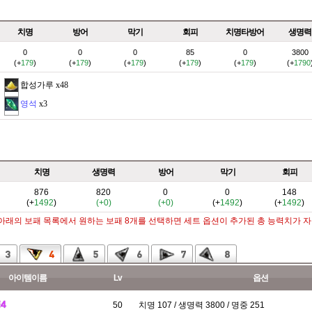
치명
방어
막기
회피
치명타방어
생명력
0
0
0
85
0
3800
(+
179
)
(+
179
)
(+
179
)
(+
179
)
(+
179
)
(+
1790
합성가루
x48
영석
x3
치명
생명력
방어
막기
회피
876
820
0
0
148
(+
1492
)
(+0)
(+0)
(+
1492
)
(+
1492
)
 아래의 보패 목록에서 원하는 보패 8개를 선택하면 세트 옵션이 추가된 총 능력치가 
아이템이름
Lv
옵션
50
치명 107 / 생명력 3800 / 명중 251