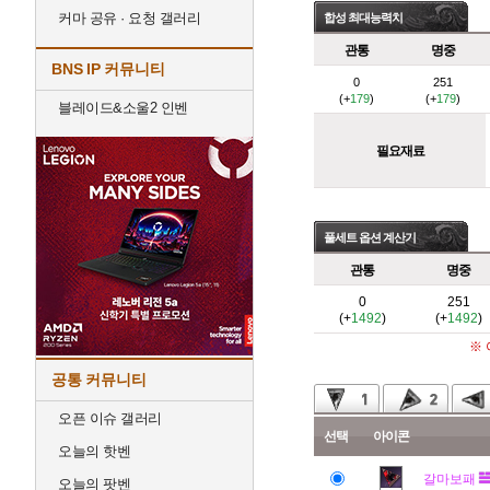
커마 공유 · 요청 갤러리
합성 최대능력치
관통
명중
BNS IP 커뮤니티
0
251
(+
179
)
(+
179
)
블레이드&소울2 인벤
필요재료
풀세트 옵션 계산기
관통
명중
0
251
(+
1492
)
(+
1492
)
※
공통 커뮤니티
오픈 이슈 갤러리
선택
아이콘
오늘의 핫벤
갈마보패
오늘의 팟벤