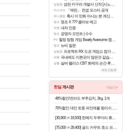
섬란 카구라 개발사 신작 [시노비 넥서스] 연내 출시 예정
섭컬겜
「에린」 컨셉 포스터 공개
아스오라
혹시 이 만화 아시는 분 계신가요
애니클립
명조 X ??? 콜라보 예고
명조
내차 인증
차벤
공명자 모먼트 | 수수
명조
힐링 탐험 게임 Bearly Awesome 챕터 1 트레일러
PV
뉴비 질문
명조
프로젝트 RX 도쿄 게임쇼 참가 결정
섭컬겜
국내에도 이쁜곳이 많은것 같습니다
여행
실버 팰리스 CBT 화제의 순간·후기 모음
실팰
새로고침
핫딜
게시판
더보기+
48%할인!전라도 부추김치, 2kg, 1개
70%할인 대만 토종 파인애플 펑리수, 180g, 2박스
[30,900 -> 19,500] 한예지 두루마리 휴지 30롤 x 2팩
[75,000 -> 28,400] 골드 카무트 효소 프리미엄 30포 x 3박스