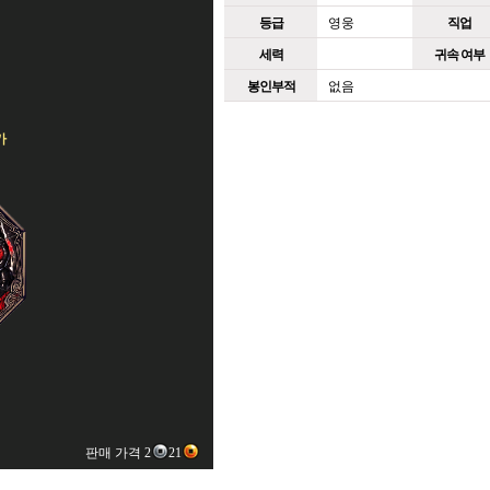
등급
영웅
직업
세력
귀속 여부
봉인부적
없음
가
판매 가격 2
21