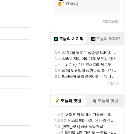
1000이니
새로고침
오늘의 치지직
오늘의 SOOP
26년 7월 팔로우 상승량 TOP 30 - 월간 치지직
잡담
2026 치지직 이리대회 오픈컵 안내
정보
초ㅇㅎ) 수녀 코스프레 제로투
ㅗㅜㅑ
삼식) 토요일에 vs한동숙 롤 내전 예정
잡담
청량하게 콜라 쏟아버리는 유니 ㅋㅋㅋ
클립
더보기+
오늘의 팟벤
오늘의 핫벤
쿠를 먼저 보내서 기습하는 법
비스트
테스트 때는 로비에 온라인 기능이 있는데
리밋제로
[여행_국내] 남해 독일마을
여행
챕터별 길찾기/지도 공략 (1 ~ 12장)
비스트