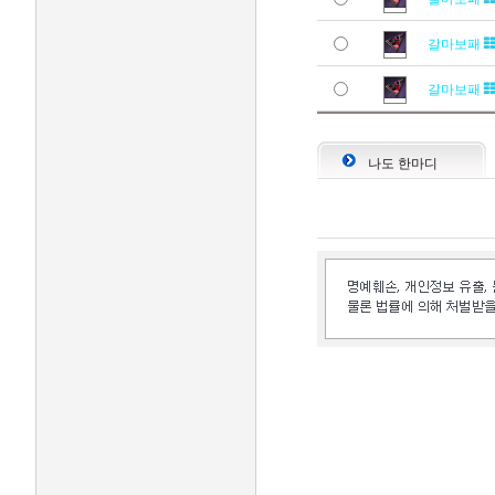
갈마보패
갈마보패
나도 한마디
인벤 공식 미디어 파트너 및 제휴 파트너