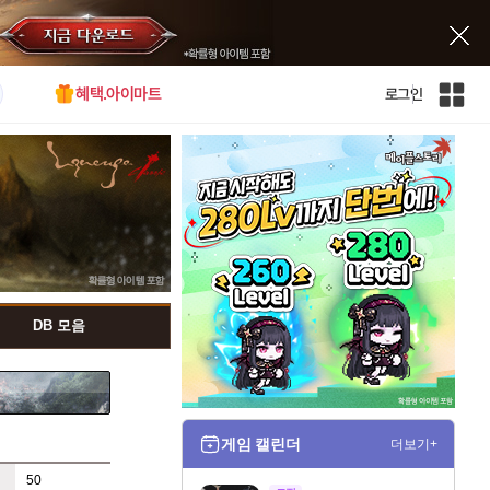
혜택.아이마트
로그인
인
벤
전
체
사
이
트
맵
DB 모음
게임 캘린더
더보기+
50