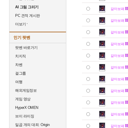
AI 그림 그리기
갈마보패
PC 견적 게시판
갈마보패
더보기
갈마보패
인기 팟벤
갈마보패
팟벤 바로가기
갈마보패
치지직
차벤
갈마보패
걸그룹
갈마보패
여행
해외게임정보
갈마보패
게임 영상
갈마보패
HyperX OMEN
갈마보패
브이 라이징
일곱 개의 대죄: Origin
갈마보패