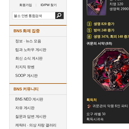
치명 120
회원가입
ID/PW 찾기
생명력 2990
생명 820 증가
방어 248 증가
BNS 화제 집중
생명 3470, 회피 148 증
정보 · 뉴스 모음
귀문의 서약 (8/8)
팁과 노하우 게시판
최신 소식 게시판
치지직 팟벤
SOOP 게시판
BNS 커뮤니티
BNS NEO 게시판
획득처
귀문관의 악몽 6인 파티
자유 게시판
요구 레벨 50
질문과 답변 게시판
획득시귀속
캐릭터 · 의상 자랑 갤러리