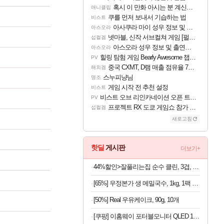
혹시 이 만화 아시는 분 계신가요
애니클립
쿠를 먼저 보내서 기습하는 법
비스트
아사쿠라 마이 성우 정보 및 주요 필모
아스오라
넷마블, 신작 서브컬쳐 게임 [펄 인 블루] 티저 사이트 오픈
섭컬겜
아스오라 성우 정보 및 출연작 모음
아스오라
힐링 탐험 게임 Bearly Awesome 챕터 1 트레일러
PV
중국 CXMT, D램 매출 점유율 7%…글로벌 4위로 부상
해외겜
스누피냥님
명조
게임 시작 전 추천 설정
비스트
비스트 오브 리인카네이션 오픈 트레일러
PV
프로젝트 RX 도쿄 게임쇼 참가 결정
섭컬겜
새로고침
핫딜
게시판
더보기+
44%할인>잘풀리는집 순수 클린, 3겹, 25m, 30롤, 2팩
[65%] 우정본가 생 메밀국수, 1kg, 1팩 + 시원한 메밀장, 40g, 6개
[50%] Real 우유케이크, 90g, 10개
[쿠팡] 이홈웨이 포터블모니터 QLED 16인치 (290,730원/무료)