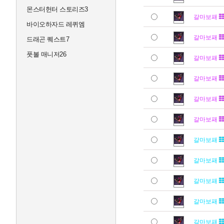
몬스터헌터 스토리즈3
갈마보패
바이오하자드 레퀴엠
갈마보패
드래곤 퀘스트7
풋볼 매니저26
갈마보패
갈마보패
갈마보패
갈마보패
갈마보패
갈마보패
갈마보패
갈마보패
갈마보패