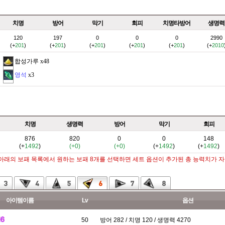
치명
방어
막기
회피
치명타방어
생명력
120
197
0
0
0
2990
(+
201
)
(+
201
)
(+
201
)
(+
201
)
(+
201
)
(+
2010
합성가루
x48
영석
x3
치명
생명력
방어
막기
회피
876
820
0
0
148
(+
1492
)
(+0)
(+0)
(+
1492
)
(+
1492
)
 아래의 보패 목록에서 원하는 보패 8개를 선택하면 세트 옵션이 추가된 총 능력치가 
아이템이름
Lv
옵션
50
방어 282 / 치명 120 / 생명력 4270