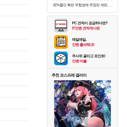
41%할인 특란 무항생제 무정란 계란, 30구, 2세트
PC 견적이 궁금하다면?
IT인벤 견적게시판
매일매일,
인벤 출석체크!
주사위 굴리고 포인트!
인벤 마블
추천 코스프레 갤러리