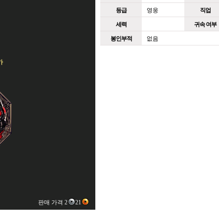
등급
영웅
직업
세력
귀속 여부
봉인부적
없음
가
판매 가격 2
21