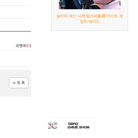
승리의 여신: 니케 팀스파클-륨 마스트: 로
망틱 메이드
코멘트(
0
)
등록