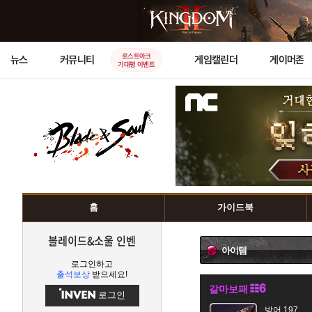
로스트아크
뉴스
커뮤니티
게임캘린더
게이머존
기대평 이벤트
홈
가이드북
블레이드&소울 인벤
아이템
로그인하고
출석보상
받으세요!
갈마보패
로그인
방어 197