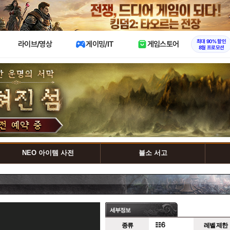
X
최대 90% 할인
라이브/영상
게이밍/IT
게임스토어
8월 프로모션
NEO 아이템 사전
블소 서고
세부정보
종류
레벨 제한