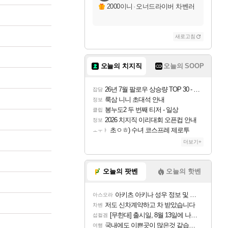
2000이니
·
오너드라이버 차벤러
새로고침
오늘의 치지직
오늘의 SOOP
26년 7월 팔로우 상승량 TOP 30 - 월간 치지직
잡담
룩삼 니니 초대석 안내
정보
봉누도2 두 번째 티저 - 일상
클립
2026 치지직 이리대회 오픈컵 안내
정보
초ㅇㅎ) 수녀 코스프레 제로투
ㅗㅜㅑ
더보기+
오늘의 팟벤
오늘의 핫벤
아키츠 아키나 성우 정보 및 주요 필모
아스오라
저도 신차계약하고 차 받았습니다
차벤
[무한대] 출시일, 8월 13일에 나오나
섭컬겜
국내에도 이쁜곳이 많은것 같습니다
여행