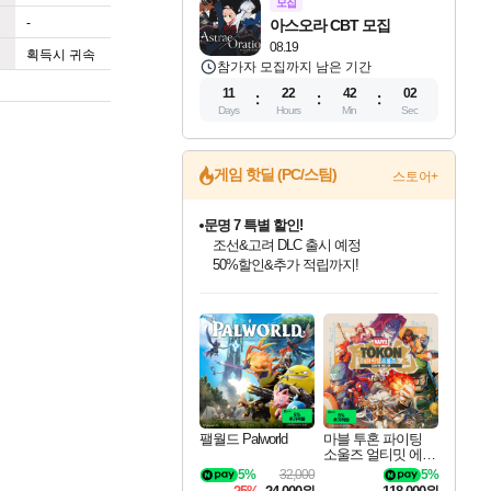
모집
-
아스오라 CBT 모집
08.19
획득시 귀속
참가자 모집까지 남은 기간
11
22
42
01
Days
Hours
Min
Sec
게임 핫딜 (PC/스팀)
스토어+
문명 7 특별 할인!
조선&고려 DLC 출시 예정
50%할인&추가 적립까지!
인벤게임즈 8월 특별 할인!
드래곤소드: 어웨이크닝 입점!
마블 투혼 파이팅 소울즈 정식출시!
귀무자: 검의 길 예약 판매 중!
비스트 오브 리인카네이션 정식 출시!
커세어 코브 출시 기념 할인!
더 렐릭 퍼스트 가디언 정식 출시
베데스다 40주년 기념 할인 중!
캡콤 프렌차이즈 할인 진행 중!
캡콤 일부 상품 상시 할인
스타워즈 은하계 레이서
로블록스 기프트 카드 공식 입점
인기 퍼블리셔 모음!
스팀으로 만나는 드래곤소드!
마블 히어로 총 출동&화려한 격투!
10% 할인과
게임프릭 신작 IP
해적'섬'을 발전시키자!
설화x하드코어 액션!
베데스다의 명작들을
몬헌, 바하 등 인기 IP를
몬헌 와일즈 & 드래곤즈 도그마2
인벤게임즈에서 10% 추가 적립
Robux를 가장 안전하고
최대 90% 할인가를 만나보세요!
네이버혜택과 함께 만나보세요!
네이버 포인트 혜택까지!
이니&베니 혜택까지!
네이버 혜택가와 함께 예약하세요!
할인&네이버혜택으로 만나보세요!
네이버페이 혜택과 만나보세요!
40주년 프로모션으로 만나보세요!
할인가에 만나보세요!
일부 에디션 상시 할인!
혜택으로 예약 판매 중
편안하게 충전하세요
팰월드 Palworld
마블 투혼 파이팅
소울즈 얼티밋 에디
션 예약구매 MARV
5%
32,000
5%
EL Tokon Fighting S