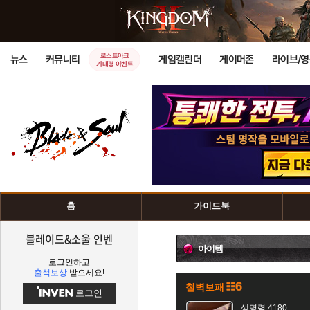
로스트아크
뉴스
커뮤니티
게임캘린더
게이머존
라이브/
기대평 이벤트
홈
가이드북
블레이드&소울 인벤
아이템
로그인하고
출석보상
받으세요!
철벽보패
로그인
생명력 4180