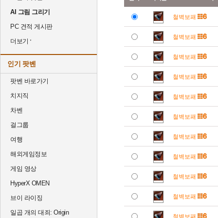
AI 그림 그리기
철벽보패
PC 견적 게시판
철벽보패
더보기
철벽보패
인기 팟벤
철벽보패
팟벤 바로가기
치지직
철벽보패
차벤
철벽보패
걸그룹
철벽보패
여행
해외게임정보
철벽보패
게임 영상
철벽보패
HyperX OMEN
철벽보패
브이 라이징
일곱 개의 대죄: Origin
철벽보패