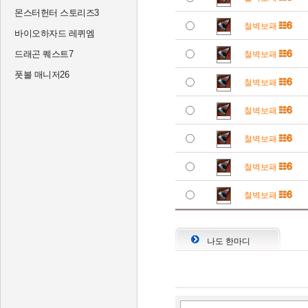
몬스터헌터 스토리즈3
철벽보패
바이오하자드 레퀴엠
드래곤 퀘스트7
철벽보패
풋볼 매니저26
철벽보패
철벽보패
철벽보패
철벽보패
철벽보패
나도 한마디