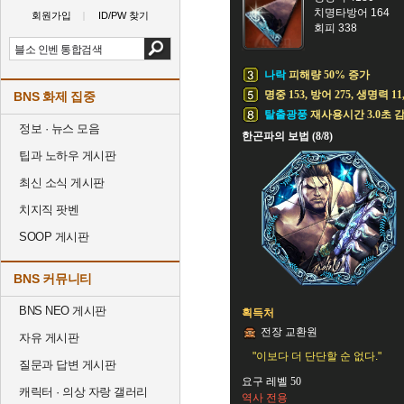
치명타방어 164
회원가입
ID/PW 찾기
회피 338
나락
피해량 50% 증가
명중 153, 방어 275, 생명력 11
BNS 화제 집중
탈출광풍
재사용시간 3.0초 
정보 · 뉴스 모음
한곤파의 보법 (8/8)
팁과 노하우 게시판
최신 소식 게시판
치지직 팟벤
SOOP 게시판
BNS 커뮤니티
BNS NEO 게시판
획득처
전장 교환원
자유 게시판
"이보다 더 단단할 순 없다."
질문과 답변 게시판
요구 레벨 50
캐릭터 · 의상 자랑 갤러리
역사 전용