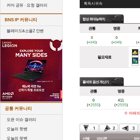
획득시귀속
커마 공유 · 요청 갤러리
BNS IP 커뮤니티
합성 최대능력치
관통
명중
블레이드&소울2 인벤
0
0
(+
345
)
(+
345
)
(+
필요재료
풀세트 옵션 계산기
관통
명중
0
411
(+
2555
)
(+
2555
)
공통 커뮤니티
※ 아래의
오픈 이슈 갤러리
오늘의 핫벤
오늘의 팟벤
선택
아이콘
아