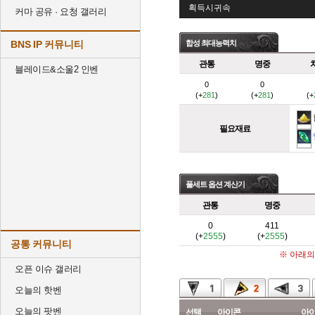
획득시귀속
커마 공유 · 요청 갤러리
BNS IP 커뮤니티
합성 최대능력치
관통
명중
블레이드&소울2 인벤
0
0
(+
281
)
(+
281
)
(+
필요재료
풀세트 옵션 계산기
관통
명중
0
411
(+
2555
)
(+
2555
)
공통 커뮤니티
※ 아래의
오픈 이슈 갤러리
오늘의 핫벤
오늘의 팟벤
선택
아이콘
아