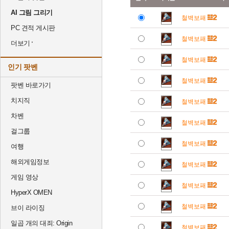
AI 그림 그리기
철벽보패
PC 견적 게시판
철벽보패
더보기
철벽보패
인기 팟벤
철벽보패
팟벤 바로가기
치지직
철벽보패
차벤
철벽보패
걸그룹
철벽보패
여행
해외게임정보
철벽보패
게임 영상
철벽보패
HyperX OMEN
철벽보패
브이 라이징
일곱 개의 대죄: Origin
철벽보패