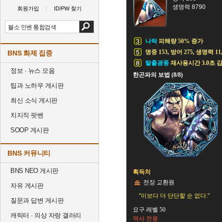
생명력 8790
회원가입
ID/PW 찾기
나락
피해량 50% 증가
명중 153, 방어 275, 생명력 11
BNS 화제 집중
탈출광풍
재사용시간 3.0초 
정보 · 뉴스 모음
한곤파의 보법 (8/8)
팁과 노하우 게시판
최신 소식 게시판
치지직 팟벤
SOOP 게시판
BNS 커뮤니티
BNS NEO 게시판
획득처
전장 교환원
자유 게시판
"이보다 더 단단할 순 없다."
질문과 답변 게시판
요구 레벨 50
캐릭터 · 의상 자랑 갤러리
역사 전용