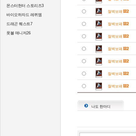
몬스터헌터 스토리즈3
철벽보패
바이오하자드 레퀴엠
드래곤 퀘스트7
철벽보패
풋볼 매니저26
철벽보패
철벽보패
철벽보패
철벽보패
철벽보패
나도 한마디