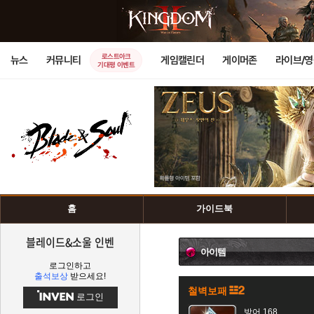
로스트아크
뉴스
커뮤니티
게임캘린더
게이머존
라이브/
기대평 이벤트
홈
가이드북
블레이드&소울 인벤
아이템
로그인하고
출석보상
받으세요!
철벽보패
로그인
방어 168