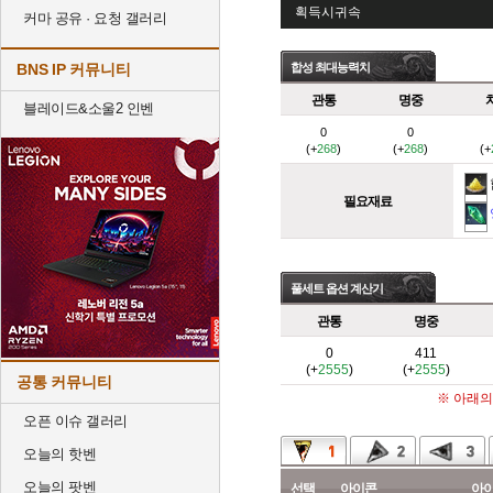
획득시귀속
커마 공유 · 요청 갤러리
BNS IP 커뮤니티
합성 최대능력치
관통
명중
블레이드&소울2 인벤
0
0
(+
268
)
(+
268
)
(+
필요재료
풀세트 옵션 계산기
관통
명중
0
411
(+
2555
)
(+
2555
)
공통 커뮤니티
※ 아래의
오픈 이슈 갤러리
오늘의 핫벤
오늘의 팟벤
선택
아이콘
아