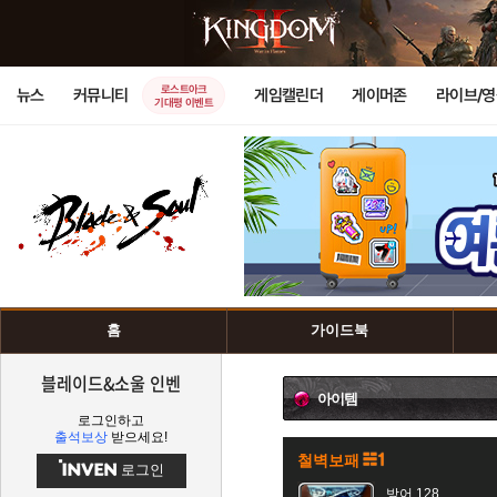
로스트아크
뉴스
커뮤니티
게임캘린더
게이머존
라이브/
기대평 이벤트
홈
가이드북
블레이드&소울 인벤
아이템
로그인하고
출석보상
받으세요!
철벽보패
로그인
방어 128