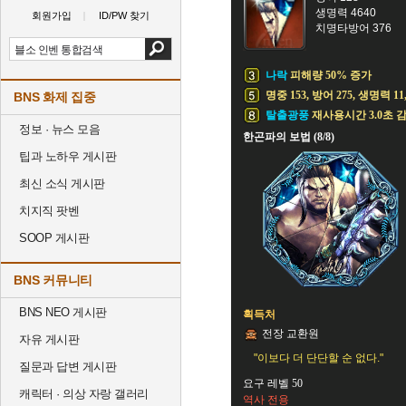
생명력 4640
회원가입
ID/PW 찾기
치명타방어 376
나락
피해량 50% 증가
명중 153, 방어 275, 생명력 11
BNS 화제 집중
탈출광풍
재사용시간 3.0초 
정보 · 뉴스 모음
한곤파의 보법 (8/8)
팁과 노하우 게시판
최신 소식 게시판
치지직 팟벤
SOOP 게시판
BNS 커뮤니티
BNS NEO 게시판
획득처
전장 교환원
자유 게시판
"이보다 더 단단할 순 없다."
질문과 답변 게시판
요구 레벨 50
캐릭터 · 의상 자랑 갤러리
역사 전용