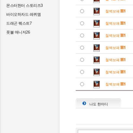
몬스터헌터 스토리즈3
철벽보패
바이오하자드 레퀴엠
드래곤 퀘스트7
철벽보패
풋볼 매니저26
철벽보패
철벽보패
철벽보패
철벽보패
철벽보패
나도 한마디