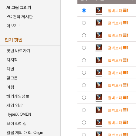
AI 그림 그리기
철벽보패
PC 견적 게시판
철벽보패
더보기
철벽보패
인기 팟벤
철벽보패
팟벤 바로가기
치지직
철벽보패
차벤
철벽보패
걸그룹
철벽보패
여행
해외게임정보
철벽보패
게임 영상
철벽보패
HyperX OMEN
철벽보패
브이 라이징
일곱 개의 대죄: Origin
철벽보패