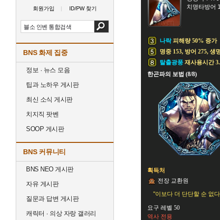
치명타방어 1
회원가입
ID/PW 찾기
나락
피해량 50% 증가
명중 153, 방어 275, 생
BNS 화제 집중
탈출광풍
재사용시간 3.
정보 · 뉴스 모음
한곤파의 보법 (8/8)
팁과 노하우 게시판
최신 소식 게시판
치지직 팟벤
SOOP 게시판
BNS 커뮤니티
BNS NEO 게시판
획득처
전장 교환원
자유 게시판
"이보다 더 단단할 순 없다.
질문과 답변 게시판
요구 레벨 50
캐릭터 · 의상 자랑 갤러리
역사 전용