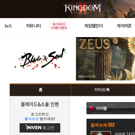
로스트아크
뉴스
커뮤니티
게임캘린더
게이머존
기대평 이벤트
홈
가이드북
블레이드&소울 인벤
아이템
로그인하고
출석보상
받으세요!
철벽보패
로그인
생명력 7470