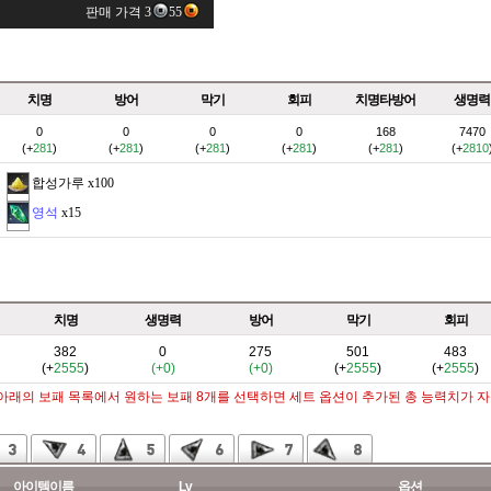
판매 가격 3
55
치명
방어
막기
회피
치명타방어
생명력
0
0
0
0
168
7470
(+
281
)
(+
281
)
(+
281
)
(+
281
)
(+
281
)
(+
2810
합성가루
x100
영석
x15
치명
생명력
방어
막기
회피
382
0
275
501
483
(+
2555
)
(+0)
(+0)
(+
2555
)
(+
2555
)
 아래의 보패 목록에서 원하는 보패 8개를 선택하면 세트 옵션이 추가된 총 능력치가 
아이템이름
Lv
옵션