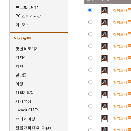
AI 그림 그리기
철벽보패
PC 견적 게시판
철벽보패
더보기
철벽보패
인기 팟벤
철벽보패
팟벤 바로가기
치지직
철벽보패
차벤
철벽보패
걸그룹
철벽보패
여행
해외게임정보
철벽보패
게임 영상
철벽보패
HyperX OMEN
철벽보패
브이 라이징
일곱 개의 대죄: Origin
철벽보패