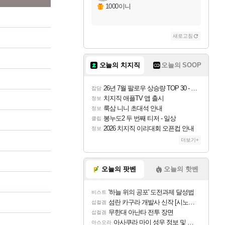
1000이니
새로고침
오늘의 치지직
오늘의 SOOP
26년 7월 팔로우 상승량 TOP 30 - 월간 치지직
잡담
치지직 애플TV 앱 출시
정보
룩삼 니니 초대석 안내
정보
봉누도2 두 번째 티저 - 일상
클립
2026 치지직 이리대회 오픈컵 안내
정보
더보기+
오늘의 팟벤
오늘의 핫벤
'하늘 위의 공포' 도전과제 달성법
비스트
섬란 카구라 개발사 신작 [시노비 넥서스] 연내 출시 예정
섭컬겜
무한대 아난타 전투 장면
섭컬겜
아사쿠라 마이 성우 정보 및 주요 필모
아스오라