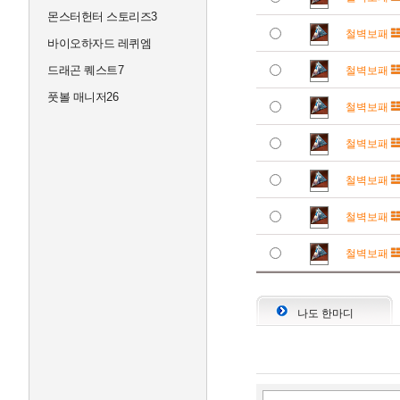
몬스터헌터 스토리즈3
철벽보패
바이오하자드 레퀴엠
드래곤 퀘스트7
철벽보패
풋볼 매니저26
철벽보패
철벽보패
철벽보패
철벽보패
철벽보패
나도 한마디