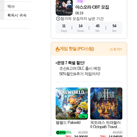
모집
역사
아스오라 CBT 모집
08.19
획득시 귀속
참가자 모집까지 남은 기간
11
14
45
54
Days
Hours
Min
Sec
문명 7 특별 할인!
게임 핫딜 (PC/스팀)
스토어+
조선&고려 DLC 출시 예정
50%할인&추가 적립까지!
마블 투혼 파이팅 소울즈 정식출시!
마블 히어로 총 출동&화려한 격투!
네이버 포인트 혜택까지!
인벤게임즈 8월 특별 할인!
드래곤소드: 어웨이크닝 입점!
귀무자: 검의 길 예약 판매 중!
비스트 오브 리인카네이션 정식 출시!
커세어 코브 출시 기념 할인!
더 렐릭 퍼스트 가디언 정식 출시
베데스다 40주년 기념 할인 중!
캡콤 프렌차이즈 할인 진행 중!
캡콤 일부 상품 상시 할인
스타워즈 은하계 레이서
로블록스 기프트 카드 공식 입점
인기 퍼블리셔 모음!
스팀으로 만나는 드래곤소드!
10% 할인과
게임프릭 신작 IP
해적'섬'을 발전시키자!
설화x하드코어 액션!
베데스다의 명작들을
몬헌, 바하 등 인기 IP를
몬헌 와일즈 & 드래곤즈 도그마2
인벤게임즈에서 10% 추가 적립
Robux를 가장 안전하고
최대 90% 할인가를 만나보세요!
네이버혜택과 함께 만나보세요!
이니&베니 혜택까지!
네이버 혜택가와 함께 예약하세요!
할인&네이버혜택으로 만나보세요!
네이버페이 혜택과 만나보세요!
40주년 프로모션으로 만나보세요!
할인가에 만나보세요!
일부 에디션 상시 할인!
혜택으로 예약 판매 중
편안하게 충전하세요
팰월드 Palworld
옥토패스 트래블러
II Octopath Traveler I
I
5%
32,000
49,800