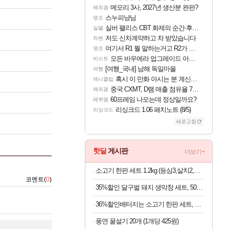
메모리 3사, 2027년 생산분 완판?
해외겜
스누피냥님
명조
실버 팰리스 CBT 화제의 순간·후기 모음
실팰
저도 신차계약하고 차 받았습니다
차벤
여기서 R1 뭘 말하는거고 R2가 뭘말하는걸까요?
명조
모든 바우에라 업그레이드 아이템 획득 위치 공략 (89개)
비스트
[여행_국내] 남해 독일마을
여행
혹시 이 만화 아시는 분 계신가요
애니클립
중국 CXMT, D램 매출 점유율 7%…글로벌 4위로 부상
해외겜
60프레임 나오는데 정상일까요?
레퀴엠
리싱크드 1.06 패치노트 (8/5)
리싱크드
새로고침
핫딜
게시판
더보기+
소고기 한판 세트 1.2kg (등심3,살치2,부채2,갈비2,우삼겹3) (100g당 2,658원)
코멘트(
0
)
35%할인 달구벌 돼지 생막창 세트, 500g, 2봉
36%할인배터지는 소고기 한판 세트, 등심살 300g + 살치살 200g + 부채살 200g + 갈비살 200g + 우삼겹 300g, 1.2kg, 1세트
풍연 꿀설기 20개 (1개당 425원)