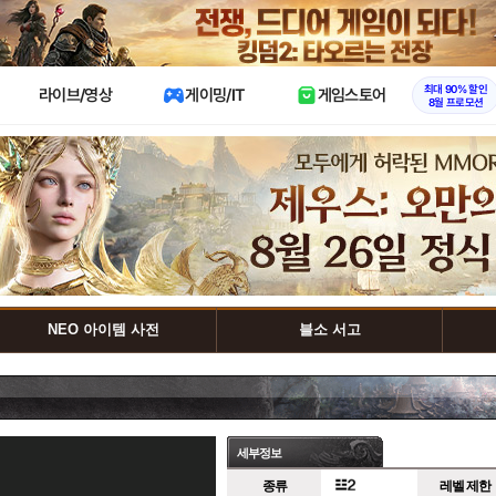
X
최대 90% 할인
라이브/영상
게이밍/IT
게임스토어
8월 프로모션
NEO 아이템 사전
블소 서고
세부정보
종류
레벨 제한