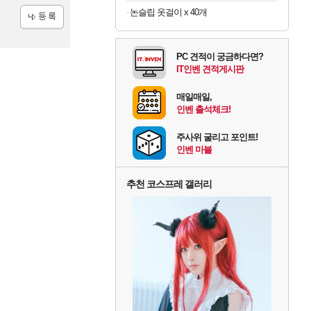
논슬립 옷걸이 x 40개
등록
PC 견적이 궁금하다면?
IT인벤 견적게시판
매일매일,
인벤 출석체크!
주사위 굴리고 포인트!
인벤 마블
추천 코스프레 갤러리