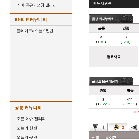
획득시귀속
커마 공유 · 요청 갤러리
BNS IP 커뮤니티
합성 최대능력치
관통
명중
블레이드&소울2 인벤
0
0
(+
281
)
(+
281
)
필요재료
풀세트 옵션 계산기
관통
명중
0
411
(+
2555
)
(+
2555
)
공통 커뮤니티
※
오픈 이슈 갤러리
오늘의 핫벤
오늘의 팟벤
선택
아이콘