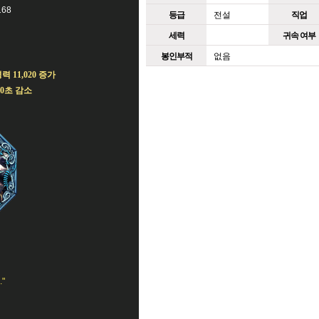
68
등급
전설
직업
세력
귀속 여부
봉인부적
없음
명력 11,020 증가
0초 감소
"