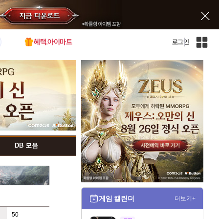
혜택.아이마트
로그인
인
벤
전
체
사
이
트
맵
DB 모음
게임 캘린더
더보기+
50