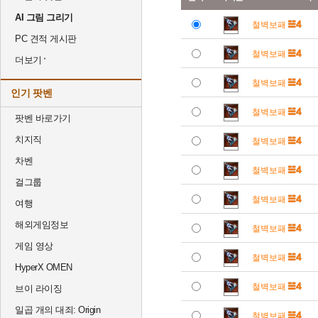
AI 그림 그리기
철벽보패
PC 견적 게시판
철벽보패
더보기
철벽보패
인기 팟벤
철벽보패
팟벤 바로가기
치지직
철벽보패
차벤
철벽보패
걸그룹
철벽보패
여행
해외게임정보
철벽보패
게임 영상
철벽보패
HyperX OMEN
철벽보패
브이 라이징
일곱 개의 대죄: Origin
철벽보패