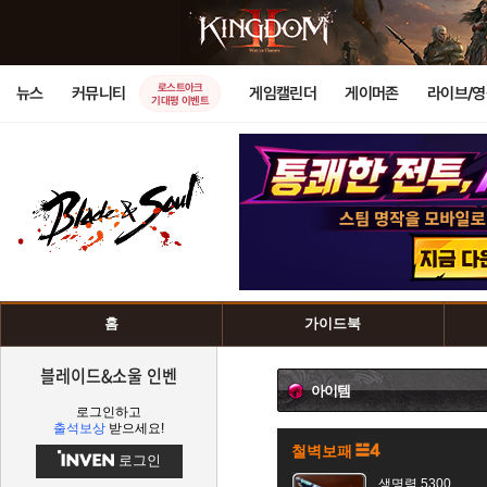
로스트아크
뉴스
커뮤니티
게임캘린더
게이머존
라이브/
기대평 이벤트
홈
가이드북
블레이드&소울 인벤
아이템
로그인하고
출석보상
받으세요!
철벽보패
로그인
생명력 5300