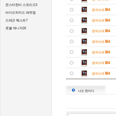
몬스터헌터 스토리즈3
철벽보패
바이오하자드 레퀴엠
드래곤 퀘스트7
철벽보패
풋볼 매니저26
철벽보패
철벽보패
철벽보패
철벽보패
철벽보패
나도 한마디