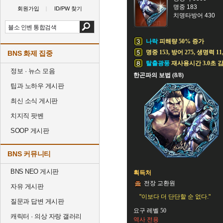
명중 183
회원가입
ID/PW 찾기
치명타방어 430
나락
피해량 50% 증가
명중 153, 방어 275, 생명력 11
BNS 화제 집중
탈출광풍
재사용시간 3.0초 
정보 · 뉴스 모음
한곤파의 보법 (8/8)
팁과 노하우 게시판
최신 소식 게시판
치지직 팟벤
SOOP 게시판
BNS 커뮤니티
BNS NEO 게시판
획득처
전장 교환원
자유 게시판
"이보다 더 단단할 순 없다."
질문과 답변 게시판
요구 레벨 50
캐릭터 · 의상 자랑 갤러리
역사 전용