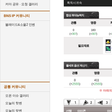
획득시귀속
커마 공유 · 요청 갤러리
BNS IP 커뮤니티
합성 최대능력치
관통
명중
블레이드&소울2 인벤
0
183
(+
307
)
(+
307
)
(+
필요재료
풀세트 옵션 계산기
관통
명중
0
411
(+
2555
)
(+
2555
)
공통 커뮤니티
※ 아래의
오픈 이슈 갤러리
오늘의 핫벤
오늘의 팟벤
선택
아이콘
아