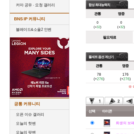
커마 공유 · 요청 갤러리
합성 최대능력치
관통
명중
BNS IP 커뮤니티
0
0
(+
32
)
(+
32
)
블레이드&소울2 인벤
필요재료
풀세트 옵션 계산기
관통
명중
78
176
(+
276
)
(+
276
)
※
공통 커뮤니티
선택
아이콘
오픈 이슈 갤러리
희생의 보
오늘의 핫벤
오늘의 팟벤