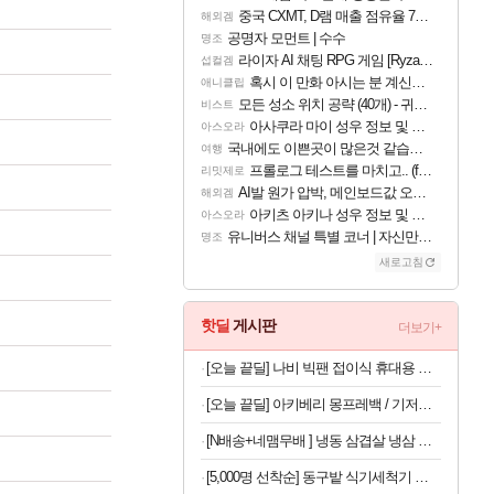
중국 CXMT, D램 매출 점유율 7%…글로벌 4위로 부상
해외겜
공명자 모먼트 | 수수
명조
라이자 AI 채팅 RPG 게임 [RyzaChat: AI] 공개
섭컬겜
혹시 이 만화 아시는 분 계신가요
애니클립
모든 성소 위치 공략 (40개) - 귀환한 영혼 도전과제
비스트
아사쿠라 마이 성우 정보 및 주요 필모
아스오라
국내에도 이쁜곳이 많은것 같습니다
여행
프롤로그 테스트를 마치고.. (feat. 리아)
리밋제로
AI발 원가 압박, 메인보드값 오르나
해외겜
아키츠 아키나 성우 정보 및 주요 필모
아스오라
유니버스 채널 특별 코너 | 자신만의 스타일
명조
새로고침
핫딜
게시판
더보기+
[오늘 끝딜] 나비 빅팬 접이식 휴대용 손 선풍기 저소음 BLDC 모터 4000mAh 샌드 카키
[오늘 끝딜] 아키베리 몽프레백 / 기저귀가방 백팩 보냉이너백 물티슈파우치 포함 시그니처
[N배송+네맴무배 ] 냉동 삼겹살 냉삼 수입 돼지고기 절단 대패삼겹살
[5,000명 선착순] 동구밭 식기세척기 세제 240g x 2개