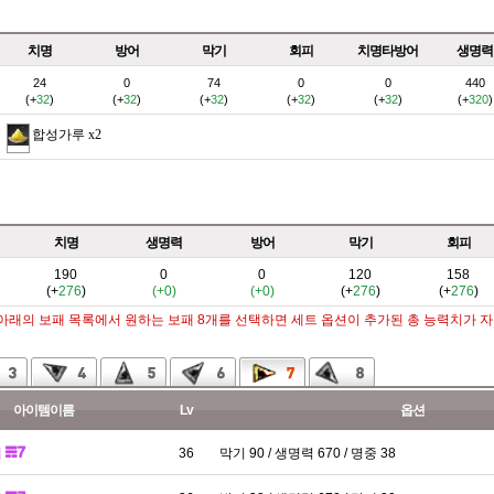
치명
방어
막기
회피
치명타방어
생명력
24
0
74
0
0
440
(+
32
)
(+
32
)
(+
32
)
(+
32
)
(+
32
)
(+
320
)
합성가루
x2
치명
생명력
방어
막기
회피
190
0
0
120
158
(+
276
)
(+0)
(+0)
(+
276
)
(+
276
)
 아래의 보패 목록에서 원하는 보패 8개를 선택하면 세트 옵션이 추가된 총 능력치가 
아이템이름
Lv
옵션
패
36
막기 90 / 생명력 670 / 명중 38