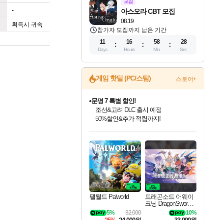
모집
-
아스오라 CBT 모집
08.19
획득시 귀속
참가자 모집까지 남은 기간
11
16
58
27
Days
Hours
Min
Sec
게임 핫딜 (PC/스팀)
스토어+
마블 투혼 파이팅 소울즈 정식출시!
마블 히어로 총 출동&화려한 격투!
네이버 포인트 혜택까지!
인벤게임즈 8월 특별 할인!
드래곤소드: 어웨이크닝 입점!
문명 7 특별 할인!
귀무자: 검의 길 예약 판매 중!
비스트 오브 리인카네이션 정식 출시!
커세어 코브 출시 기념 할인!
더 렐릭 퍼스트 가디언 정식 출시
베데스다 40주년 기념 할인 중!
캡콤 프렌차이즈 할인 진행 중!
캡콤 일부 상품 상시 할인
스타워즈 은하계 레이서
로블록스 기프트 카드 공식 입점
인기 퍼블리셔 모음!
스팀으로 만나는 드래곤소드!
조선&고려 DLC 출시 예정
10% 할인과
게임프릭 신작 IP
해적'섬'을 발전시키자!
설화x하드코어 액션!
베데스다의 명작들을
몬헌, 바하 등 인기 IP를
몬헌 와일즈 & 드래곤즈 도그마2
인벤게임즈에서 10% 추가 적립
Robux를 가장 안전하고
최대 90% 할인가를 만나보세요!
네이버혜택과 함께 만나보세요!
50%할인&추가 적립까지!
이니&베니 혜택까지!
네이버 혜택가와 함께 예약하세요!
할인&네이버혜택으로 만나보세요!
네이버페이 혜택과 만나보세요!
40주년 프로모션으로 만나보세요!
할인가에 만나보세요!
일부 에디션 상시 할인!
혜택으로 예약 판매 중
편안하게 충전하세요
팰월드 Palworld
드래곤소드 어웨이
크닝 DragonSword A
wakening
5%
32,000
10%