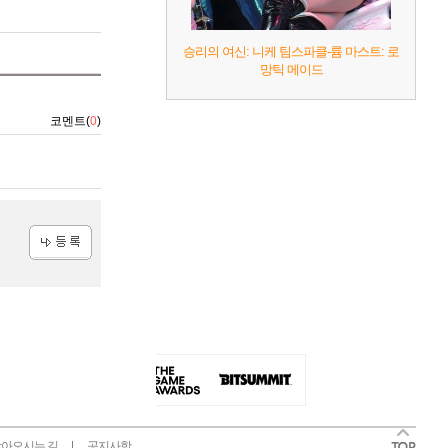
승리의 여신: 니케 팀스파클-륨 마스트: 로
망틱 메이드
코멘트(
0
)
등록
아오시는 길
공지사항