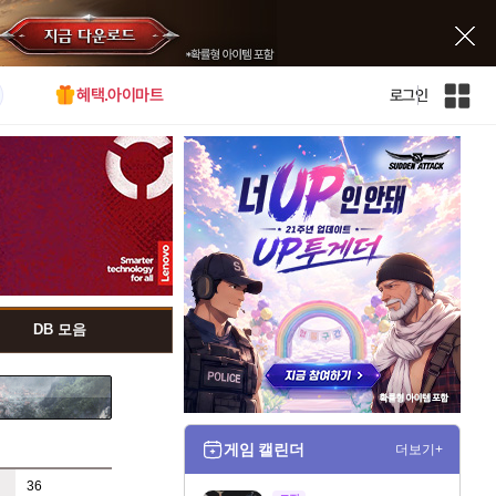
혜택.아이마트
로그인
인
벤
전
체
사
이
트
맵
DB 모음
게임 캘린더
더보기+
36