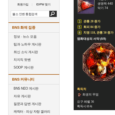
생명력 440
회원가입
ID/PW 찾기
막기 74
관통 28 증가
회피 84 증가
BNS 화제 집중
치명 118, 관통 50 증가
정보 · 뉴스 모음
염화대성의 서약 (8/8)
팁과 노하우 게시판
최신 소식 게시판
치지직 팟벤
SOOP 게시판
BNS 커뮤니티
BNS NEO 게시판
획득처
희생의 무덤
자유 게시판
요구 레벨 36
질문과 답변 게시판
획득시귀속
캐릭터 · 의상 자랑 갤러리