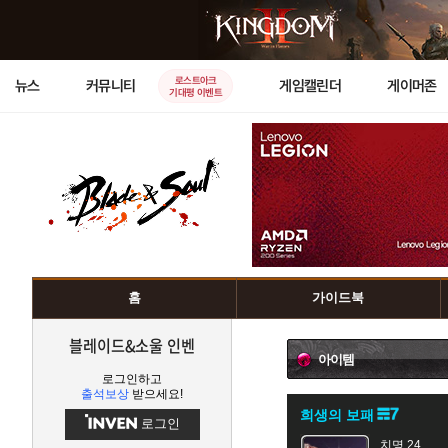
로스트아크
뉴스
커뮤니티
게임캘린더
게이머존
기대평 이벤트
홈
가이드북
블레이드&소울 인벤
아이템
로그인하고
출석보상
받으세요!
희생의 보패
로그인
치명 24