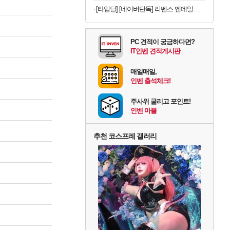
[타임딜] [네이버단독] 리벤스 엔데일리 엠보싱 아기물티슈 100매, 10개
PC 견적이 궁금하다면?
IT인벤 견적게시판
매일매일,
인벤 출석체크!
주사위 굴리고 포인트!
인벤 마블
추천 코스프레 갤러리