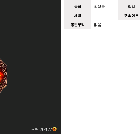
등급
최상급
직업
세력
귀속 여부
봉인부적
없음
판매 가격 77