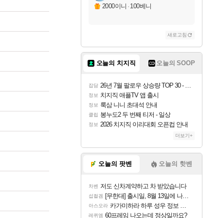
2000이니
·
100베니
새로고침
오늘의 치지직
오늘의 SOOP
26년 7월 팔로우 상승량 TOP 30 - 월간 치지직
잡담
치지직 애플TV 앱 출시
정보
룩삼 니니 초대석 안내
정보
봉누도2 두 번째 티저 - 일상
클립
2026 치지직 이리대회 오픈컵 안내
정보
더보기+
오늘의 팟벤
오늘의 핫벤
저도 신차계약하고 차 받았습니다
차벤
[무한대] 출시일, 8월 13일에 나오나
섭컬겜
카가미하라 하루 성우 정보 및 주요 필모
아스오라
60프레임 나오는데 정상일까요?
레퀴엠