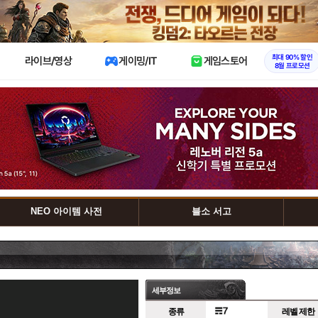
X
최대 90% 할인
라이브/영상
게이밍/IT
게임스토어
8월 프로모션
NEO 아이템 사전
블소 서고
세부정보
종류
레벨 제한