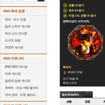
관통 28 증가
회피 84 증가
BNS 화제 집중
치명 118, 관통 50 증가
정보 · 뉴스 모음
염화대성의 서약 (8/8)
팁과 노하우 게시판
최신 소식 게시판
치지직 팟벤
SOOP 게시판
BNS 커뮤니티
BNS NEO 게시판
획득처
희생의 무덤
자유 게시판
요구 레벨 36
질문과 답변 게시판
획득시귀속
캐릭터 · 의상 자랑 갤러리
커마 공유 · 요청 갤러리
합성 최대능력치
관통
명중