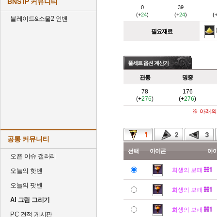
BNS IP 커뮤니티
0
39
(+
24
)
(+
24
)
(
블레이드&소울2 인벤
필요재료
풀세트 옵션 계산기
관통
명중
78
176
(+
276
)
(+
276
)
※ 아래의
공통 커뮤니티
선택
아이콘
아
오픈 이슈 갤러리
희생의 보패
오늘의 핫벤
오늘의 팟벤
희생의 보패
AI 그림 그리기
희생의 보패
PC 견적 게시판