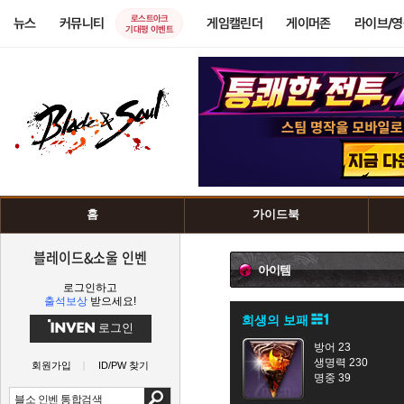
로스트아크
뉴스
커뮤니티
게임캘린더
게이머존
라이브/
기대평 이벤트
홈
가이드북
블레이드&소울 인벤
아이템
로그인하고
출석보상
받으세요!
희생의 보패
로그인
방어 23
생명력 230
회원가입
ID/PW 찾기
명중 39