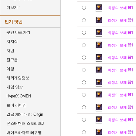
더보기
희생의 보패
희생의 보패
인기 팟벤
팟벤 바로가기
희생의 보패
치지직
희생의 보패
차벤
희생의 보패
걸그룹
여행
희생의 보패
해외게임정보
희생의 보패
게임 영상
희생의 보패
HyperX OMEN
브이 라이징
희생의 보패
일곱 개의 대죄: Origin
희생의 보패
몬스터헌터 스토리즈3
바이오하자드 레퀴엠
희생의 보패