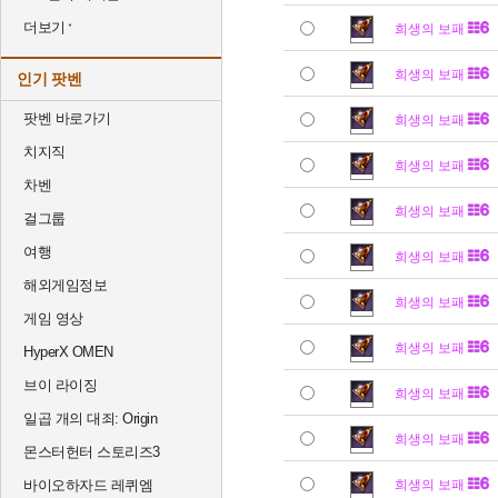
더보기
희생의 보패
희생의 보패
인기 팟벤
팟벤 바로가기
희생의 보패
치지직
희생의 보패
차벤
희생의 보패
걸그룹
여행
희생의 보패
해외게임정보
희생의 보패
게임 영상
희생의 보패
HyperX OMEN
브이 라이징
희생의 보패
일곱 개의 대죄: Origin
희생의 보패
몬스터헌터 스토리즈3
바이오하자드 레퀴엠
희생의 보패