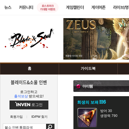
로스트아크
뉴스
커뮤니티
게임캘린더
게이머존
라이브/
기대평 이벤트
홈
가이드북
블레이드&소울 인벤
아이템
로그인하고
출석보상
받으세요!
희생의 보패
로그인
방어 30
생명력 790
회원가입
ID/PW 찾기