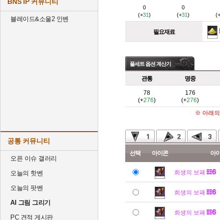
BNS IP 커뮤니티
0
0
(+
31
)
(+
31
)
(
블레이드&소울2 인벤
필요재료
풀세트 옵션 계산기
관통
명중
78
176
(+
276
)
(+
276
)
※ 아래의
공통 커뮤니티
선택
아이콘
아
오픈 이슈 갤러리
희생의 보패
오늘의 핫벤
오늘의 팟벤
희생의 보패
AI 그림 그리기
희생의 보패
PC 견적 게시판