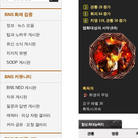
관통 28 증가
회피 84 증가
BNS 화제 집중
치명 118, 관통 50 증가
정보 · 뉴스 모음
염화대성의 서약 (8/8)
팁과 노하우 게시판
최신 소식 게시판
치지직 팟벤
SOOP 게시판
BNS 커뮤니티
BNS NEO 게시판
획득처
희생의 무덤
자유 게시판
요구 레벨 36
질문과 답변 게시판
획득시귀속
캐릭터 · 의상 자랑 갤러리
커마 공유 · 요청 갤러리
합성 최대능력치
관통
명중