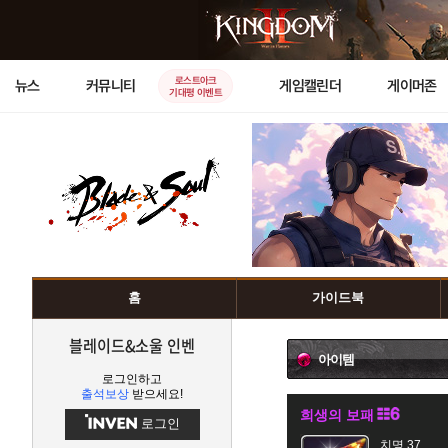
로스트아크
뉴스
커뮤니티
게임캘린더
게이머존
기대평 이벤트
홈
가이드북
블레이드&소울 인벤
아이템
로그인하고
출석보상
받으세요!
희생의 보패
로그인
치명 37