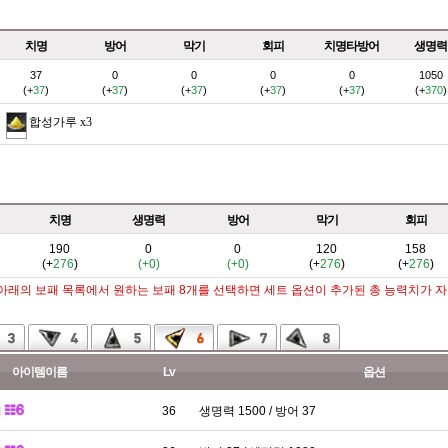
치명
방어
막기
회피
치명타방어
생명력
37
0
0
0
0
1050
(+
37
)
(+
37
)
(+
37
)
(+
37
)
(+
37
)
(+
370
)
합성가루
x3
치명
생명력
방어
막기
회피
190
0
0
120
158
(+
276
)
(+0)
(+0)
(+
276
)
(+
276
)
 아래의 보패 목록에서 원하는 보패 8개를 선택하면 세트 옵션이 추가된 총 능력치가 
아이템이름
Lv
옵션
패
36
생명력 1500 / 방어 37