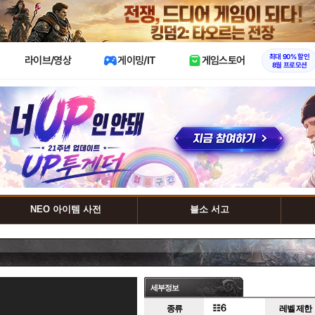
X
최대 90% 할인
라이브/영상
게이밍/IT
게임스토어
8월 프로모션
NEO 아이템 사전
블소 서고
세부정보
종류
레벨 제한