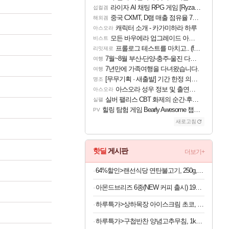
라이자 AI 채팅 RPG 게임 [RyzaChat: AI] 공개
섭컬겜
중국 CXMT, D램 매출 점유율 7%…글로벌 4위로 부상
해외겜
캐릭터 소개 - 카가미하라 하루
아스오라
모든 바우에라 업그레이드 아이템 획득 위치 공략 (89개)
비스트
프롤로그 테스트를 마치고.. (feat. 리아)
리밋제로
7월~8월 부산-단양-충주-울진 다녀왔어요~
여행
7년만에 가족여행을 다녀왔습니다.
여행
[무무기획 · 새출발] 기간 한정 의뢰 이벤트
명조
아스오라 성우 정보 및 출연작 모음
아스오라
실버 팰리스 CBT 화제의 순간·후기 모음
실팰
힐링 탐험 게임 Bearly Awesome 챕터 1 트레일러
PV
새로고침
핫딜
게시판
더보기+
64%할인>랜선식당 연탄불고기, 250g, 3개
아몬드브리즈 6종(NEW 커피 출시) 190ML/950ML 10팩/24팩/48팩 중 택 1
하루특가>상하목장 아이스크림 초코, 474ml, 1개 + 프로즌 그릭요거트, 350ml, 3종 + 바이오 요거트 파르페, 220ml, 4개
하루특가>구첩반찬 양념고추무침, 1kg, 1개