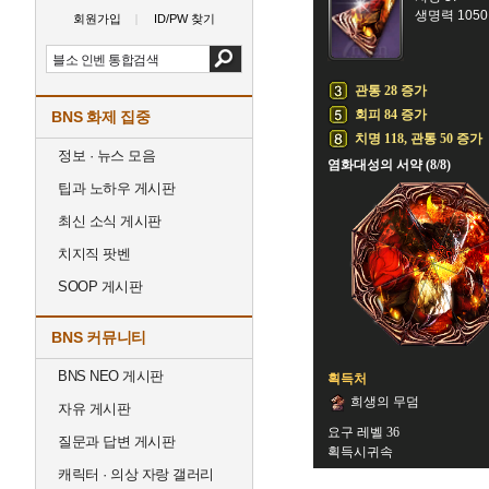
생명력 1050
회원가입
ID/PW 찾기
관통 28 증가
회피 84 증가
BNS 화제 집중
치명 118, 관통 50 증가
정보 · 뉴스 모음
염화대성의 서약 (8/8)
팁과 노하우 게시판
최신 소식 게시판
치지직 팟벤
SOOP 게시판
BNS 커뮤니티
BNS NEO 게시판
획득처
희생의 무덤
자유 게시판
요구 레벨 36
질문과 답변 게시판
획득시귀속
캐릭터 · 의상 자랑 갤러리