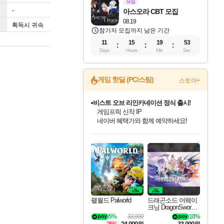
모집
-
아스오라 CBT 모집
08.19
획득시 귀속
참가자 모집까지 남은 기간
11
15
19
53
Days
Hours
Min
Sec
게임 핫딜 (PC/스팀)
스토어+
비스트 오브 리인카네이션 정식 출시!
게임프릭 신작 IP
네이버 혜택가와 함께 예약하세요!
인벤게임즈 8월 특별 할인!
드래곤소드: 어웨이크닝 입점!
문명 7 특별 할인!
마블 투혼 파이팅 소울즈 정식출시!
귀무자: 검의 길 예약 판매 중!
커세어 코브 출시 기념 할인!
더 렐릭 퍼스트 가디언 정식 출시
베데스다 40주년 기념 할인 중!
캡콤 프렌차이즈 할인 진행 중!
캡콤 일부 상품 상시 할인
스타워즈 은하계 레이서
로블록스 기프트 카드 공식 입점
인기 퍼블리셔 모음!
스팀으로 만나는 드래곤소드!
조선&고려 DLC 출시 예정
마블 히어로 총 출동&화려한 격투!
10% 할인과
해적'섬'을 발전시키자!
설화x하드코어 액션!
베데스다의 명작들을
몬헌, 바하 등 인기 IP를
몬헌 와일즈 & 드래곤즈 도그마2
인벤게임즈에서 10% 추가 적립
Robux를 가장 안전하고
최대 90% 할인가를 만나보세요!
네이버혜택과 함께 만나보세요!
50%할인&추가 적립까지!
네이버 포인트 혜택까지!
이니&베니 혜택까지!
할인&네이버혜택으로 만나보세요!
네이버페이 혜택과 만나보세요!
40주년 프로모션으로 만나보세요!
할인가에 만나보세요!
일부 에디션 상시 할인!
혜택으로 예약 판매 중
편안하게 충전하세요
팰월드 Palworld
드래곤소드 어웨이
크닝 DragonSword A
wakening
5%
32,000
10%