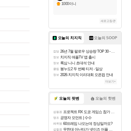
1000이니
새로고침
오늘의 치지직
오늘의 SOOP
26년 7월 팔로우 상승량 TOP 30 - 월간 치지직
잡담
치지직 애플TV 앱 출시
정보
룩삼 니니 초대석 안내
정보
봉누도2 두 번째 티저 - 일상
클립
2026 치지직 이리대회 오픈컵 안내
정보
더보기+
오늘의 팟벤
오늘의 핫벤
프로젝트 RX 도쿄 게임쇼 참가 결정
섭컬겜
공명자 모먼트 | 수수
명조
60프레임 나오는데 정상일까요?
레퀴엠
무한대 아난타가 넷이즈 어플 달력에 일정 등록
섭컬겜