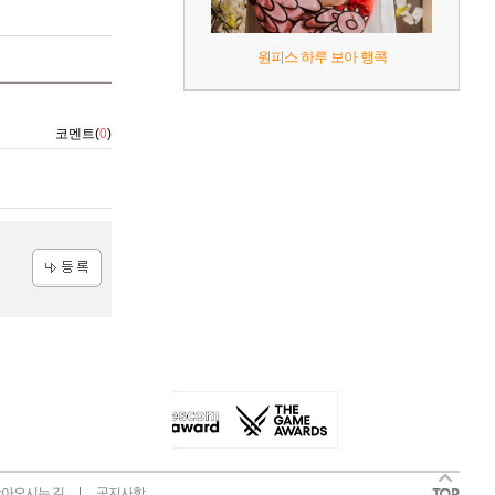
원피스 하루 보아 행콕
코멘트(
0
)
등록
아오시는 길
공지사항