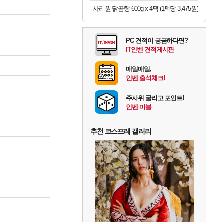
사리원 닭곰탕 600g x 4팩 (1팩당 3,475원)
PC 견적이 궁금하다면?
IT인벤 견적게시판
매일매일,
인벤 출석체크!
주사위 굴리고 포인트!
인벤 마블
추천 코스프레 갤러리