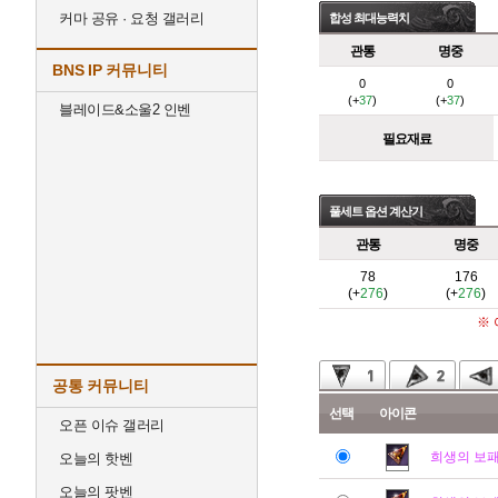
커마 공유 · 요청 갤러리
합성 최대능력치
관통
명중
BNS IP 커뮤니티
0
0
(+
37
)
(+
37
)
블레이드&소울2 인벤
필요재료
풀세트 옵션 계산기
관통
명중
78
176
(+
276
)
(+
276
)
※
공통 커뮤니티
선택
아이콘
오픈 이슈 갤러리
희생의 보
오늘의 핫벤
오늘의 팟벤