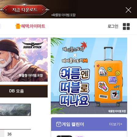
혜택.아이마트
로그인
인
벤
전
체
사
이
트
맵
DB 모음
게임 캘린더
더보기+
36