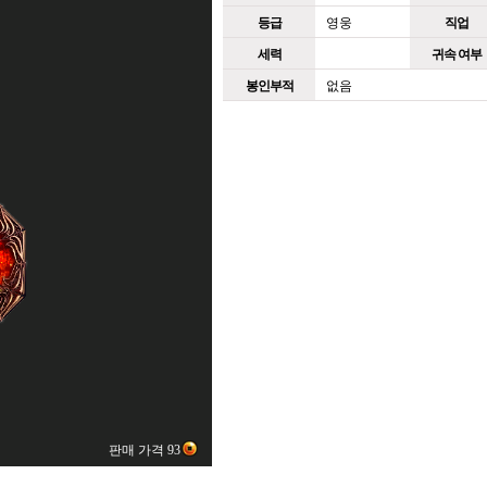
등급
영웅
직업
세력
귀속 여부
봉인부적
없음
판매 가격 93