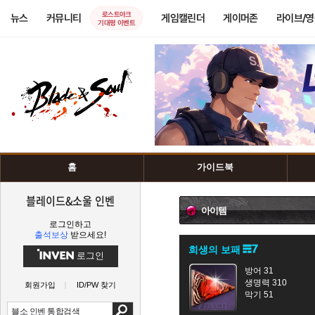
로스트아크
뉴스
커뮤니티
게임캘린더
게이머존
라이브/
기대평 이벤트
홈
가이드북
블레이드&소울 인벤
아이템
로그인하고
출석보상
받으세요!
희생의 보패
로그인
방어 31
생명력 310
회원가입
ID/PW 찾기
막기 51