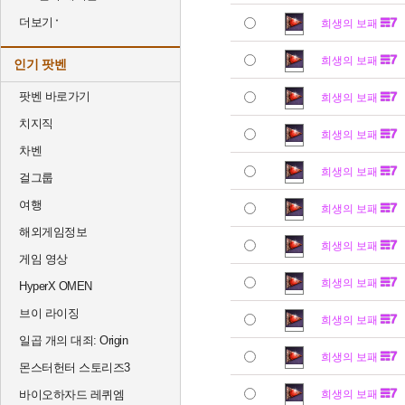
더보기
희생의 보패
희생의 보패
인기 팟벤
팟벤 바로가기
희생의 보패
치지직
희생의 보패
차벤
희생의 보패
걸그룹
여행
희생의 보패
해외게임정보
희생의 보패
게임 영상
희생의 보패
HyperX OMEN
브이 라이징
희생의 보패
일곱 개의 대죄: Origin
희생의 보패
몬스터헌터 스토리즈3
바이오하자드 레퀴엠
희생의 보패