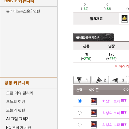
BNS IP 커뮤니티
0
0
(+
32
)
(+
32
)
(
블레이드&소울2 인벤
필요재료
풀세트 옵션 계산기
관통
명중
78
176
(+
276
)
(+
276
)
※ 아래의
공통 커뮤니티
선택
아이콘
아
오픈 이슈 갤러리
희생의 보패
오늘의 핫벤
오늘의 팟벤
희생의 보패
AI 그림 그리기
희생의 보패
PC 견적 게시판