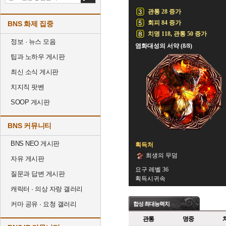
관통 28 증가
회피 84 증가
BNS 화제 집중
치명 118, 관통 50 증가
정보 · 뉴스 모음
염화대성의 서약 (8/8)
팁과 노하우 게시판
최신 소식 게시판
치지직 팟벤
SOOP 게시판
BNS 커뮤니티
BNS NEO 게시판
획득처
희생의 무덤
자유 게시판
요구 레벨 36
질문과 답변 게시판
획득시귀속
캐릭터 · 의상 자랑 갤러리
커마 공유 · 요청 갤러리
합성 최대능력치
관통
명중