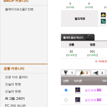
BNS IP 커뮤니티
0
0
(+
164
)
(+
164
)
(+
블레이드&소울2 인벤
필요재료
풀세트 옵션 계산기
관통
명중
82
501
(+
1492
)
(+
1492
)
※ 아래의
공통 커뮤니티
오픈 이슈 갤러리
선택
아이콘
아
오늘의 핫벤
설인보패
오늘의 팟벤
AI 그림 그리기
설인보패
PC 견적 게시판