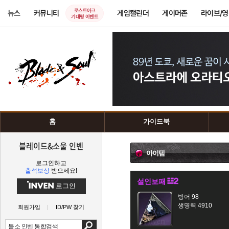
로스트아크
뉴스
커뮤니티
게임캘린더
게이머존
라이브/
기대평 이벤트
홈
가이드북
블레이드&소울 인벤
아이템
로그인하고
출석보상
받으세요!
설인보패
로그인
방어 98
생명력 4910
회원가입
ID/PW 찾기