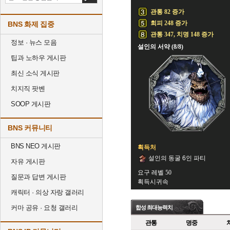
관통 82 증가
회피 248 증가
BNS 화제 집중
관통 347, 치명 148 증가
정보 · 뉴스 모음
설인의 서약 (8/8)
팁과 노하우 게시판
최신 소식 게시판
치지직 팟벤
SOOP 게시판
BNS 커뮤니티
BNS NEO 게시판
획득처
설인의 동굴 6인 파티
자유 게시판
요구 레벨 50
질문과 답변 게시판
획득시귀속
캐릭터 · 의상 자랑 갤러리
커마 공유 · 요청 갤러리
합성 최대능력치
관통
명중