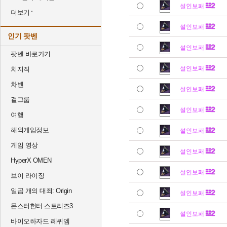
설인보패
더보기
설인보패
인기 팟벤
설인보패
팟벤 바로가기
설인보패
치지직
차벤
설인보패
걸그룹
설인보패
여행
해외게임정보
설인보패
게임 영상
설인보패
HyperX OMEN
설인보패
브이 라이징
일곱 개의 대죄: Origin
설인보패
몬스터헌터 스토리즈3
설인보패
바이오하자드 레퀴엠