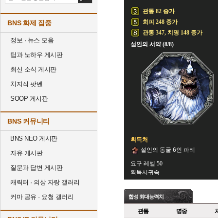
관통 82 증가
회피 248 증가
BNS 화제 집중
관통 347, 치명 148 증가
정보 · 뉴스 모음
설인의 서약 (8/8)
팁과 노하우 게시판
최신 소식 게시판
치지직 팟벤
SOOP 게시판
BNS 커뮤니티
BNS NEO 게시판
획득처
설인의 동굴 6인 파티
자유 게시판
요구 레벨 50
질문과 답변 게시판
획득시귀속
캐릭터 · 의상 자랑 갤러리
커마 공유 · 요청 갤러리
합성 최대능력치
관통
명중