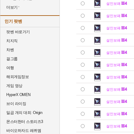
설인보패
더보기
설인보패
인기 팟벤
설인보패
팟벤 바로가기
설인보패
치지직
차벤
설인보패
걸그룹
설인보패
여행
해외게임정보
설인보패
게임 영상
설인보패
HyperX OMEN
설인보패
브이 라이징
일곱 개의 대죄: Origin
설인보패
몬스터헌터 스토리즈3
설인보패
바이오하자드 레퀴엠