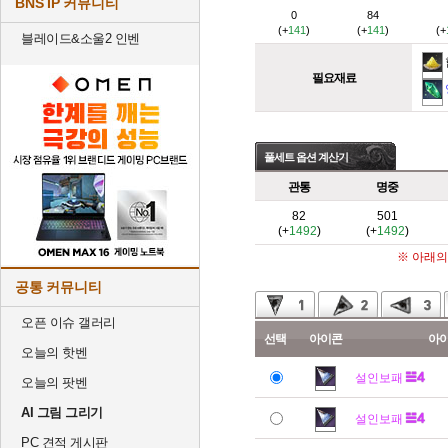
BNS IP 커뮤니티
0
84
(+
141
)
(+
141
)
(+
블레이드&소울2 인벤
필요재료
풀세트 옵션 계산기
관통
명중
82
501
(+
1492
)
(+
1492
)
※ 아래의
공통 커뮤니티
오픈 이슈 갤러리
선택
아이콘
아
오늘의 핫벤
설인보패
오늘의 팟벤
AI 그림 그리기
설인보패
PC 견적 게시판