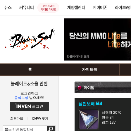
로스트아크
뉴스
커뮤니티
게임캘린더
게이머존
라이브/
기대평 이벤트
홈
가이드북
블레이드&소울 인벤
아이템
로그인하고
출석보상
받으세요!
설인보패
로그인
생명력 2070
명중 84
회원가입
ID/PW 찾기
회피 137