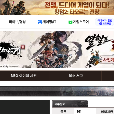
X
최대 90% 할인
라이브/영상
게이밍/IT
게임스토어
8월 프로모션
NEO 아이템 사전
블소 서고
세부정보
종류
레벨 제한