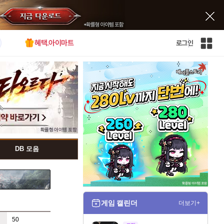
혜택.아이마트
로그인
인
벤
전
체
사
이
트
맵
DB 모음
게임 캘린더
더보기+
50