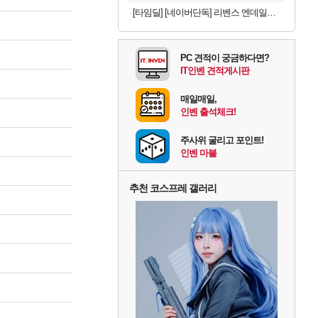
[타임딜] [네이버단독] 리벤스 엔데일리 엠보싱 아기물티슈 100매, 10개
PC 견적이 궁금하다면?
IT인벤 견적게시판
매일매일,
인벤 출석체크!
주사위 굴리고 포인트!
인벤 마블
추천 코스프레 갤러리