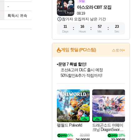
모집
-
아스오라 CBT 모집
08.19
획득시 귀속
참가자 모집까지 남은 기간
11
16
57
22
Days
Hours
Min
Sec
게임 핫딜 (PC/스팀)
스토어+
문명 7 특별 할인!
조선&고려 DLC 출시 예정
50%할인&추가 적립까지!
인벤게임즈 8월 특별 할인!
드래곤소드: 어웨이크닝 입점!
마블 투혼 파이팅 소울즈 정식출시!
귀무자: 검의 길 예약 판매 중!
비스트 오브 리인카네이션 정식 출시!
커세어 코브 출시 기념 할인!
더 렐릭 퍼스트 가디언 정식 출시
베데스다 40주년 기념 할인 중!
캡콤 프렌차이즈 할인 진행 중!
캡콤 일부 상품 상시 할인
스타워즈 은하계 레이서
로블록스 기프트 카드 공식 입점
인기 퍼블리셔 모음!
스팀으로 만나는 드래곤소드!
마블 히어로 총 출동&화려한 격투!
10% 할인과
게임프릭 신작 IP
해적'섬'을 발전시키자!
설화x하드코어 액션!
베데스다의 명작들을
몬헌, 바하 등 인기 IP를
몬헌 와일즈 & 드래곤즈 도그마2
인벤게임즈에서 10% 추가 적립
Robux를 가장 안전하고
최대 90% 할인가를 만나보세요!
네이버혜택과 함께 만나보세요!
네이버 포인트 혜택까지!
이니&베니 혜택까지!
네이버 혜택가와 함께 예약하세요!
할인&네이버혜택으로 만나보세요!
네이버페이 혜택과 만나보세요!
40주년 프로모션으로 만나보세요!
할인가에 만나보세요!
일부 에디션 상시 할인!
혜택으로 예약 판매 중
편안하게 충전하세요
팰월드 Palworld
드래곤소드 어웨이
크닝 DragonSword A
wakening
5%
32,000
10%