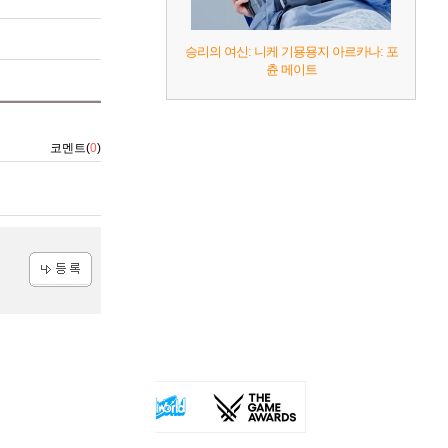
승리의 여신: 니케 기묭묭지 아르카나: 포
츈 메이트
코멘트(
0
)
등록