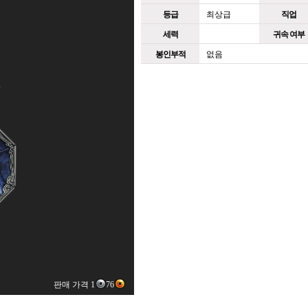
등급
최상급
직업
세력
귀속 여부
봉인부적
없음
판매 가격 1
76