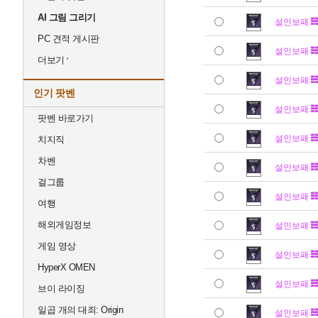
AI 그림 그리기
설인보패
PC 견적 게시판
설인보패
더보기
설인보패
인기 팟벤
설인보패
팟벤 바로가기
설인보패
치지직
차벤
설인보패
걸그룹
설인보패
여행
해외게임정보
설인보패
게임 영상
설인보패
HyperX OMEN
설인보패
브이 라이징
일곱 개의 대죄: Origin
설인보패