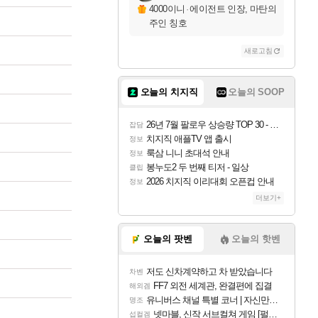
4000이니
·
에이전트 인장, 마탄의
주인 칭호
새로고침
오늘의 치지직
오늘의 SOOP
26년 7월 팔로우 상승량 TOP 30 - 월간 치지직
잡담
치지직 애플TV 앱 출시
정보
룩삼 니니 초대석 안내
정보
봉누도2 두 번째 티저 - 일상
클립
2026 치지직 이리대회 오픈컵 안내
정보
더보기+
오늘의 팟벤
오늘의 핫벤
저도 신차계약하고 차 받았습니다
차벤
FF7 외전 세계관, 완결편에 집결
해외겜
유니버스 채널 특별 코너 | 자신만의 스타일
명조
넷마블, 신작 서브컬쳐 게임 [펄 인 블루] 티저 사이트 오픈
섭컬겜