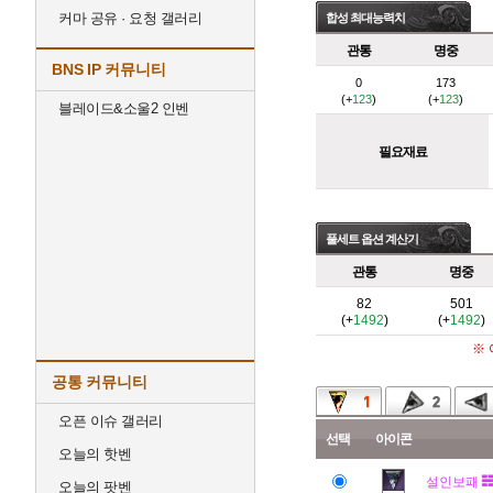
커마 공유 · 요청 갤러리
합성 최대능력치
관통
명중
BNS IP 커뮤니티
0
173
(+
123
)
(+
123
)
블레이드&소울2 인벤
필요재료
풀세트 옵션 계산기
관통
명중
82
501
(+
1492
)
(+
1492
)
※
공통 커뮤니티
오픈 이슈 갤러리
선택
아이콘
오늘의 핫벤
설인보패
오늘의 팟벤