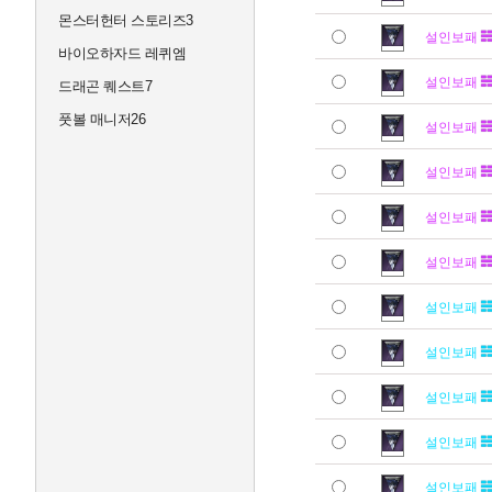
몬스터헌터 스토리즈3
설인보패
바이오하자드 레퀴엠
설인보패
드래곤 퀘스트7
풋볼 매니저26
설인보패
설인보패
설인보패
설인보패
설인보패
설인보패
설인보패
설인보패
설인보패