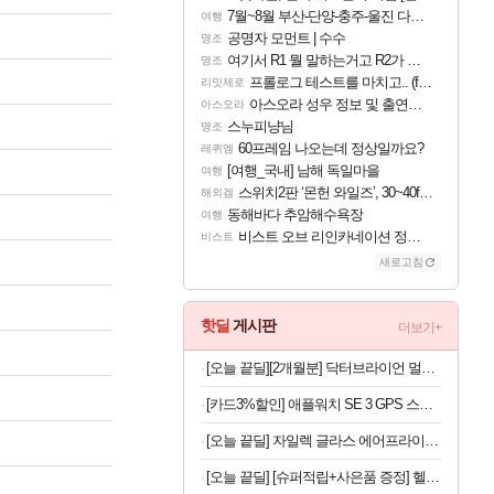
7월~8월 부산-단양-충주-울진 다녀왔어요~
여행
공명자 모먼트 | 수수
명조
여기서 R1 뭘 말하는거고 R2가 뭘말하는걸까요?
명조
프롤로그 테스트를 마치고.. (feat. 리아)
리밋제로
아스오라 성우 정보 및 출연작 모음
아스오라
스누피냥님
명조
60프레임 나오는데 정상일까요?
레퀴엠
[여행_국내] 남해 독일마을
여행
스위치2판 ‘몬헌 와일즈’, 30~40fps 목표 추정
해외겜
동해바다 추암해수욕장
여행
비스트 오브 리인카네이션 정보/공략글 모음
비스트
새로고침
핫딜
게시판
더보기+
[오늘 끝딜][2개월분] 닥터브라이언 멀티비타민 피치 레몬맛 젤리 멀티구미 100구미, 2개
[카드3%할인] 애플워치 SE 3 GPS 스타라이트, 40mm, 스타라이트 스포츠밴드 (S/M)
[오늘 끝딜] 자일렉 글라스 에어프라이어 6L 대용량 유리 바스켓
[오늘 끝딜] [슈퍼적립+사은품 증정] 헬스헬퍼 맥스컷 프로 크롬 추성훈 다이어트 혈당 체지방 컷팅제 120캡슐, 5개