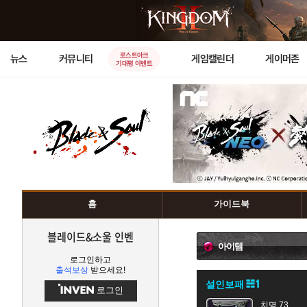
로스트아크
뉴스
커뮤니티
게임캘린더
게이머존
기대평 이벤트
홈
가이드북
블레이드&소울 인벤
아이템
로그인하고
출석보상
받으세요!
설인보패
로그인
치명 73