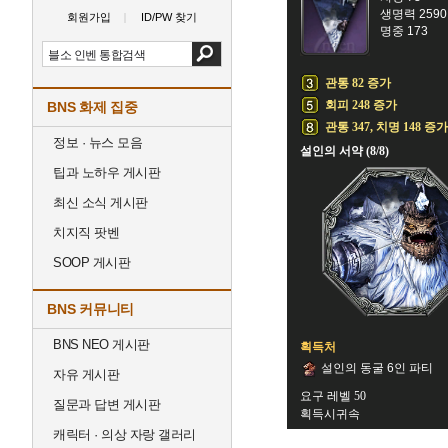
생명력 2590
회원가입
ID/PW 찾기
명중 173
관통 82 증가
회피 248 증가
BNS 화제 집중
관통 347, 치명 148 증가
정보 · 뉴스 모음
설인의 서약 (8/8)
팁과 노하우 게시판
최신 소식 게시판
치지직 팟벤
SOOP 게시판
BNS 커뮤니티
BNS NEO 게시판
획득처
설인의 동굴 6인 파티
자유 게시판
요구 레벨 50
질문과 답변 게시판
획득시귀속
캐릭터 · 의상 자랑 갤러리