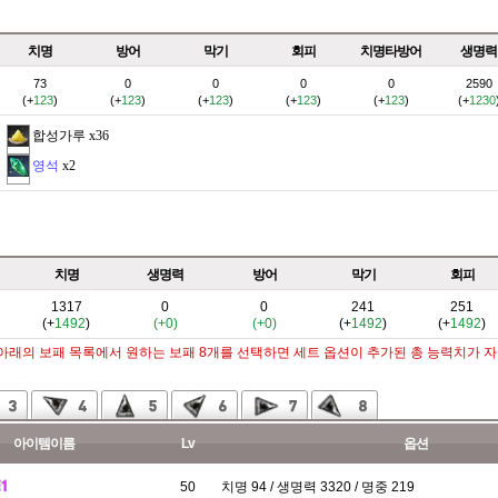
치명
방어
막기
회피
치명타방어
생명력
73
0
0
0
0
2590
(+
123
)
(+
123
)
(+
123
)
(+
123
)
(+
123
)
(+
1230
합성가루
x36
영석
x2
치명
생명력
방어
막기
회피
1317
0
0
241
251
(+
1492
)
(+0)
(+0)
(+
1492
)
(+
1492
)
 아래의 보패 목록에서 원하는 보패 8개를 선택하면 세트 옵션이 추가된 총 능력치가 
아이템이름
Lv
옵션
50
치명 94 / 생명력 3320 / 명중 219