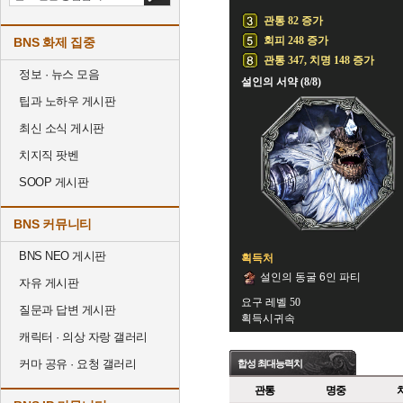
관통 82 증가
회피 248 증가
BNS 화제 집중
관통 347, 치명 148 증가
정보 · 뉴스 모음
설인의 서약 (8/8)
팁과 노하우 게시판
최신 소식 게시판
치지직 팟벤
SOOP 게시판
BNS 커뮤니티
BNS NEO 게시판
획득처
설인의 동굴 6인 파티
자유 게시판
요구 레벨 50
질문과 답변 게시판
획득시귀속
캐릭터 · 의상 자랑 갤러리
커마 공유 · 요청 갤러리
합성 최대능력치
관통
명중