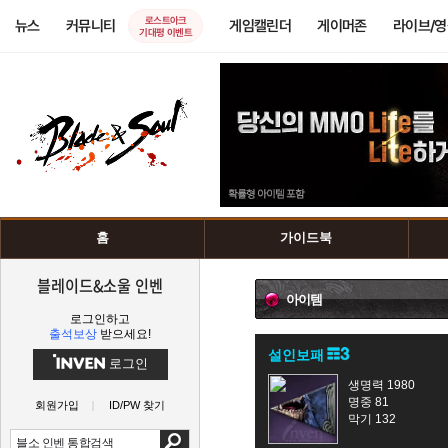
로스트아크
뉴스
커뮤니티
게임캘린더
게이머존
라이브/
기대평 이벤트
홈
가이드북
블레이드&소울 인벤
아이템
로그인하고
출석보상
받으세요!
설인보패
로그인
생명력 1980
명중 81
회원가입
ID/PW 찾기
막기 132