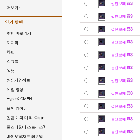
설인보패
더보기
설인보패
인기 팟벤
설인보패
팟벤 바로가기
설인보패
치지직
차벤
설인보패
걸그룹
설인보패
여행
해외게임정보
설인보패
게임 영상
설인보패
HyperX OMEN
설인보패
브이 라이징
일곱 개의 대죄: Origin
설인보패
몬스터헌터 스토리즈3
설인보패
바이오하자드 레퀴엠