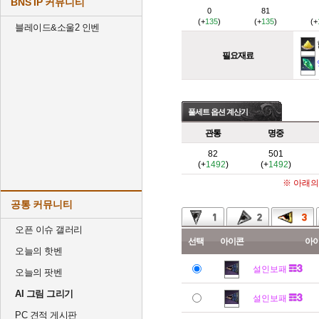
BNS IP 커뮤니티
0
81
(+
135
)
(+
135
)
(+
블레이드&소울2 인벤
필요재료
풀세트 옵션 계산기
관통
명중
82
501
(+
1492
)
(+
1492
)
※ 아래의
공통 커뮤니티
오픈 이슈 갤러리
선택
아이콘
아
오늘의 핫벤
설인보패
오늘의 팟벤
AI 그림 그리기
설인보패
PC 견적 게시판