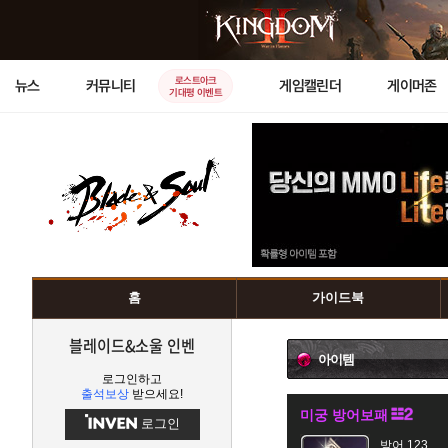
로스트아크
뉴스
커뮤니티
게임캘린더
게이머존
기대평 이벤트
홈
가이드북
블레이드&소울 인벤
아이템
로그인하고
출석보상
받으세요!
미궁 방어보패
로그인
방어 123