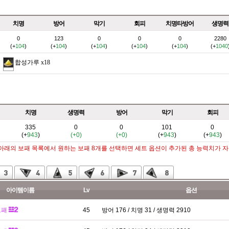
치명
방어
막기
회피
치명타방어
생명력
0
123
0
0
0
2280
(+
104
)
(+
104
)
(+
104
)
(+
104
)
(+
104
)
(+
1040
합성가루
x18
치명
생명력
방어
막기
회피
335
0
0
101
0
(+
943
)
(+0)
(+0)
(+
943
)
(+
943
)
 아래의 보패 목록에서 원하는 보패 8개를 선택하면 세트 옵션이 추가된 총 능력치가 
아이템이름
Lv
옵션
보패
45
방어 176 / 치명 31 / 생명력 2910