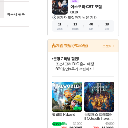
모집
-
아스오라 CBT 모집
08.19
획득시 귀속
참가자 모집까지 남은 기간
11
13
40
37
Days
Hours
Min
Sec
게임 핫딜 (PC/스팀)
스토어+
문명 7 특별 할인!
조선&고려 DLC 출시 예정
50%할인&추가 적립까지!
인벤게임즈 8월 특별 할인!
드래곤소드: 어웨이크닝 입점!
마블 투혼 파이팅 소울즈 정식출시!
귀무자: 검의 길 예약 판매 중!
비스트 오브 리인카네이션 정식 출시!
커세어 코브 출시 기념 할인!
더 렐릭 퍼스트 가디언 정식 출시
베데스다 40주년 기념 할인 중!
캡콤 프렌차이즈 할인 진행 중!
캡콤 일부 상품 상시 할인
스타워즈 은하계 레이서
로블록스 기프트 카드 공식 입점
인기 퍼블리셔 모음!
스팀으로 만나는 드래곤소드!
마블 히어로 총 출동&화려한 격투!
10% 할인과
게임프릭 신작 IP
해적'섬'을 발전시키자!
설화x하드코어 액션!
베데스다의 명작들을
몬헌, 바하 등 인기 IP를
몬헌 와일즈 & 드래곤즈 도그마2
인벤게임즈에서 10% 추가 적립
Robux를 가장 안전하고
최대 90% 할인가를 만나보세요!
네이버혜택과 함께 만나보세요!
네이버 포인트 혜택까지!
이니&베니 혜택까지!
네이버 혜택가와 함께 예약하세요!
할인&네이버혜택으로 만나보세요!
네이버페이 혜택과 만나보세요!
40주년 프로모션으로 만나보세요!
할인가에 만나보세요!
일부 에디션 상시 할인!
혜택으로 예약 판매 중
편안하게 충전하세요
팰월드 Palworld
옥토패스 트래블러
II Octopath Traveler I
I
5%
32,000
49,800