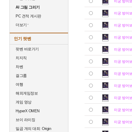
미궁 방어
AI 그림 그리기
미궁 방어
PC 견적 게시판
더보기
미궁 방어
미궁 방어
인기 팟벤
팟벤 바로가기
미궁 방어
치지직
미궁 방어
차벤
미궁 방어
걸그룹
여행
미궁 방어
해외게임정보
미궁 방어
게임 영상
미궁 방어
HyperX OMEN
브이 라이징
미궁 방어
일곱 개의 대죄: Origin