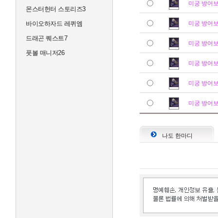
미궁 방어
몬스터헌터 스토리즈3
바이오하자드 레퀴엠
미궁 방어
드래곤 퀘스트7
미궁 방어
풋볼 매니저26
미궁 방어
미궁 방어
미궁 방어
나도 한마디