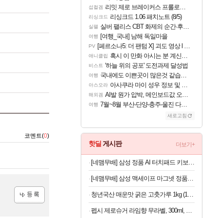
리밋 제로 브레이커스 프롤로그 테스트 후기 영상 업로드
섭컬겜
리싱크드 1.06 패치노트 (8/5)
리싱크드
실버 팰리스 CBT 화제의 순간·후기 모음
실팰
[여행_국내] 남해 독일마을
여행
[페르소나5: 더 팬텀 X] 괴도 영상 l 타카마키 안·댄싱 스타
PV
혹시 이 만화 아시는 분 계신가요
애니클립
'하늘 위의 공포' 도전과제 달성법
비스트
국내에도 이쁜곳이 많은것 같습니다
여행
아사쿠라 마이 성우 정보 및 주요 필모
아스오라
AI발 원가 압박, 메인보드값 오르나
해외겜
7월~8월 부산-단양-충주-울진 다녀왔어요~
여행
새로고침
코멘트(
0
)
핫딜
게시판
더보기+
[네맴무배] 삼성 정품 AI 터치패드 키보드 북커버 케이스 블랙, 갤럭시 탭 S10 FE 플러스
[네맴무배] 삼성 맥세이프 마그넷 정품 플라베어 댄싱베어 미러 케이스 커버 갤럭시S26
청년국산 매운맛 굵은 고춧가루 1kg (100g당 2,280원)
등록
펩시 제로슈거 라임향 무라벨, 300ml, 20개