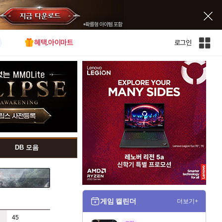
혜택.아이마트
로그인
인
벤
전
체
사
이
트
맵
DB 모음
게임 캘린더
더보기+
45