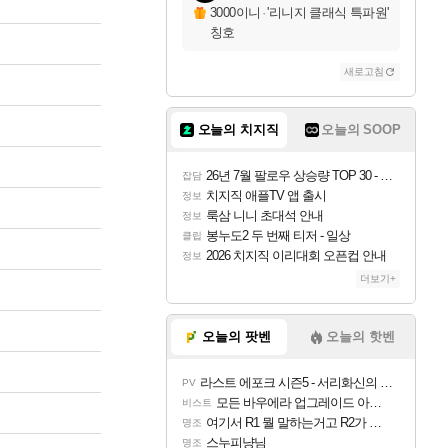
3000이니
·
'리니지 클래식 특파원'
칭호
새로고침
오늘의 치지직
오늘의 SOOP
26년 7월 팔로우 상승량 TOP 30 - 월간 치지직
잡담
치지직 애플TV 앱 출시
정보
룩삼 니니 초대석 안내
정보
봉누도2 두 번째 티저 - 일상
클립
2026 치지직 이리대회 오픈컵 안내
정보
더보기+
오늘의 팟벤
오늘의 핫벤
라스트 에포크 시즌5 - 서리화신의 분노 티저
PV
모든 바우에라 업그레이드 아이템 획득 위치 공략 (89개)
비스트
여기서 R1 뭘 말하는거고 R2가 뭘말하는걸까요?
명조
스누피냥님
명조