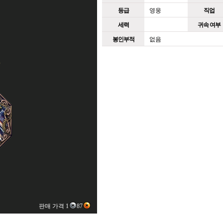
등급
영웅
직업
세력
귀속 여부
봉인부적
없음
판매 가격 1
87