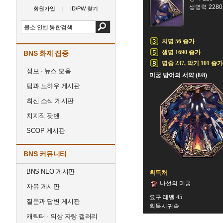
생명력 2280
회원가입
ID/PW 찾기
치명 56 증가
생명 1690 증가
BNS 화제 집중
명중 237, 막기 101 증가
정보 · 뉴스 모음
미궁 방어의 서약 (8/8)
팁과 노하우 게시판
최신 소식 게시판
치지직 팟벤
SOOP 게시판
BNS 커뮤니티
BNS NEO 게시판
획득처
나선의 미궁
자유 게시판
요구 레벨 45
질문과 답변 게시판
획득시귀속
캐릭터 · 의상 자랑 갤러리