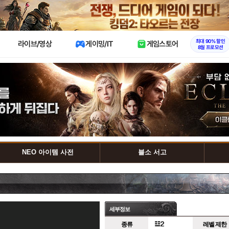
X
최대 90% 할인
라이브/영상
게이밍/IT
게임스토어
8월 프로모션
NEO 아이템 사전
블소 서고
세부정보
종류
레벨 제한