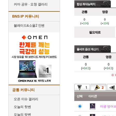
커마 공유 · 요청 갤러리
합성 최대능력치
관통
명중
BNS IP 커뮤니티
0
0
(+
104
)
(+
104
)
블레이드&소울2 인벤
필요재료
풀세트 옵션 계산기
관통
명중
0
0
(+
943
)
(+
943
)
※
공통 커뮤니티
선택
아이콘
오픈 이슈 갤러리
미궁 방어
오늘의 핫벤
오늘의 팟벤