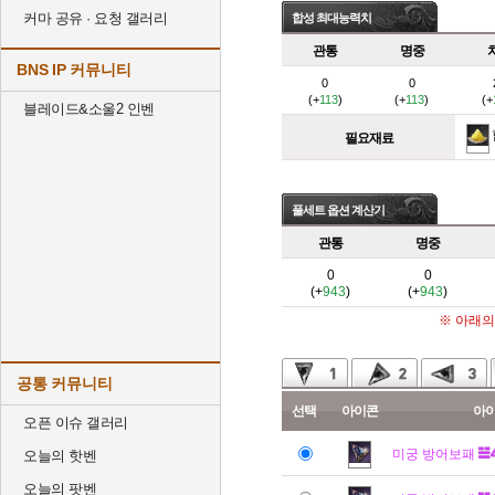
커마 공유 · 요청 갤러리
합성 최대능력치
관통
명중
BNS IP 커뮤니티
0
0
(+
113
)
(+
113
)
(+
블레이드&소울2 인벤
필요재료
풀세트 옵션 계산기
관통
명중
0
0
(+
943
)
(+
943
)
※ 아래의
공통 커뮤니티
선택
아이콘
아
오픈 이슈 갤러리
미궁 방어보패
오늘의 핫벤
오늘의 팟벤