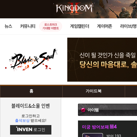
로스트아크
뉴스
커뮤니티
게임캘린더
게이머존
라이브/
기대평 이벤트
홈
가이드북
블레이드&소울 인벤
아이템
로그인하고
출석보상
받으세요!
미궁 방어보패
로그인
방어 193