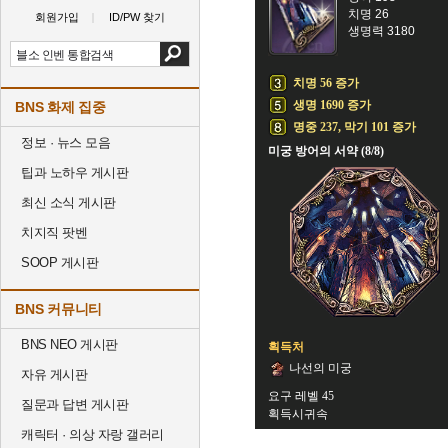
치명 26
회원가입
ID/PW 찾기
생명력 3180
치명 56 증가
생명 1690 증가
BNS 화제 집중
명중 237, 막기 101 증가
정보 · 뉴스 모음
미궁 방어의 서약 (8/8)
팁과 노하우 게시판
최신 소식 게시판
치지직 팟벤
SOOP 게시판
BNS 커뮤니티
BNS NEO 게시판
획득처
나선의 미궁
자유 게시판
요구 레벨 45
질문과 답변 게시판
획득시귀속
캐릭터 · 의상 자랑 갤러리