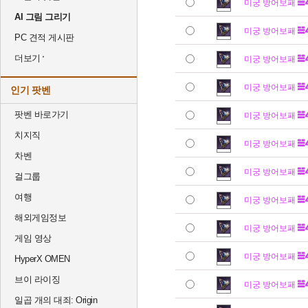
미궁 방어보패
AI 그림 그리기
미궁 방어보패
PC 견적 게시판
더보기
미궁 방어보패
미궁 방어보패
인기 팟벤
팟벤 바로가기
미궁 방어보패
치지직
미궁 방어보패
차벤
미궁 방어보패
걸그룹
여행
미궁 방어보패
해외게임정보
미궁 방어보패
게임 영상
미궁 방어보패
HyperX OMEN
브이 라이징
미궁 방어보패
일곱 개의 대죄: Origin