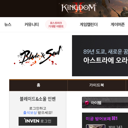
로스트아크
뉴스
커뮤니티
게임캘린더
게이머존
기대평 이벤트
홈
가이드북
블레이드&소울 인벤
아이템
로그인하고
출석보상
받으세요!
미궁 방어보패
로그인
방어 143