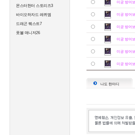
미궁 방어
몬스터헌터 스토리즈3
바이오하자드 레퀴엠
미궁 방어
드래곤 퀘스트7
미궁 방어
풋볼 매니저26
미궁 방어
미궁 방어
미궁 방어
나도 한마디