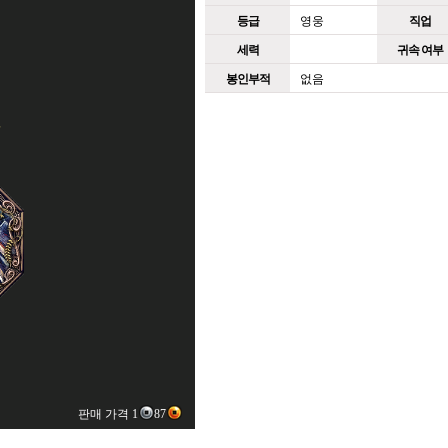
등급
영웅
직업
세력
귀속 여부
봉인부적
없음
판매 가격 1
87