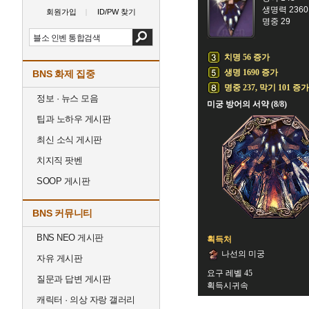
생명력 2360
회원가입
ID/PW 찾기
명중 29
치명 56 증가
생명 1690 증가
BNS 화제 집중
명중 237, 막기 101 증가
정보 · 뉴스 모음
미궁 방어의 서약 (8/8)
팁과 노하우 게시판
최신 소식 게시판
치지직 팟벤
SOOP 게시판
BNS 커뮤니티
BNS NEO 게시판
획득처
나선의 미궁
자유 게시판
요구 레벨 45
질문과 답변 게시판
획득시귀속
캐릭터 · 의상 자랑 갤러리