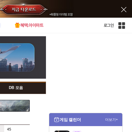
혜택.아이마트
로그인
인
벤
전
체
사
이
트
맵
DB 모음
게임 캘린더
더보기+
45