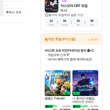
모집
-
아스오라 CBT 모집
08.19
획득시 귀속
참가자 모집까지 남은 기간
12
04
01
00
Days
Hours
Min
Sec
게임 핫딜 (PC/스팀)
스토어+
비스트 오브 리인카네이션 정식 출시!
게임프릭 신작 IP
네이버 혜택가와 함께 예약하세요!
인벤게임즈 8월 특별 할인!
드래곤소드: 어웨이크닝 입점!
문명 7 특별 할인!
귀무자: 검의 길 예약 판매 중!
커세어 코브 출시 기념 할인!
더 렐릭 퍼스트 가디언 정식 출시
베데스다 40주년 기념 할인 중!
마블 투혼 파이팅 소울즈 예약 판매 중!
캡콤 프렌차이즈 할인 진행 중!
캡콤 일부 상품 상시 할인
스타워즈 은하계 레이서
로블록스 기프트 카드 공식 입점
인기 퍼블리셔 모음!
스팀으로 만나는 드래곤소드!
조선&고려 DLC 출시 예정
10% 할인과
해적'섬'을 발전시키자!
설화x하드코어 액션!
베데스다의 명작들을
마블 히어로 총 출동&화려한 격투!
몬헌, 바하 등 인기 IP를
몬헌 와일즈 & 드래곤즈 도그마2
인벤게임즈에서 10% 추가 적립
Robux를 가장 안전하고
최대 90% 할인가를 만나보세요!
네이버혜택과 함께 만나보세요!
50%할인&추가 적립까지!
이니&베니 혜택까지!
할인&네이버혜택으로 만나보세요!
네이버페이 혜택과 만나보세요!
40주년 프로모션으로 만나보세요!
네이버 포인트 혜택까지!
할인가에 만나보세요!
일부 에디션 상시 할인!
혜택으로 예약 판매 중
편안하게 충전하세요
팰월드 Palworld
나 혼자만 레벨업
어라이즈 오버드라
이브 디럭스 에디션
5%
32,000
3,000
52,000
Solo Leveling Arise