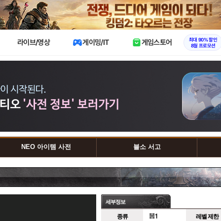
X
최대 90% 할인
라이브/영상
게이밍/IT
게임스토어
8월 프로모션
NEO 아이템 사전
블소 서고
세부정보
종류
레벨 제한