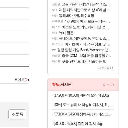
섬란 카구라 개발사 신작 [시노비 넥서스] 연내 출시 예정
섭컬겜
체험 캐릭터만으로 허상 40레벨 하이와티아 5분 컷!｜에이메스·린네·모니에 명함
명조
동해바다 추암해수욕장
여행
4컷 만화 | 야간 보초는 너무 힘들어
아주프로
비스트 오브 리인카네이션 정보/공략글 모음
비스트
뉴비 질문
명조
국내에도 이쁜곳이 많은것 같습니다
여행
아키츠 아키나 성우 정보 및 주요 필모
아스오라
힐링 탐험 게임 Bearly Awesome 챕터 1 트레일러
PV
중국 CXMT, D램 매출 점유율 7%…글로벌 4위로 부상
해외겜
쿠를 먼저 보내서 기습하는 법
비스트
새로고침
코멘트(
0
)
핫딜
게시판
더보기+
[17,900 -> 10,600] 맥반석 오징어 200g
[43%] 도브 뷰티 너리싱 바디워시, 1L, 2개
[57,100 -> 24,900] 상하목장 아이스크림 8개 (초코+프로즌그릭요거트+바이오요거트파르페)
등록
[30,900 -> 8,500] 겉절이 김치 2kg