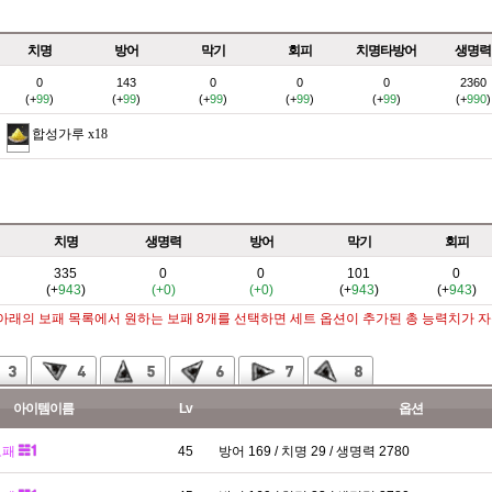
치명
방어
막기
회피
치명타방어
생명력
0
143
0
0
0
2360
(+
99
)
(+
99
)
(+
99
)
(+
99
)
(+
99
)
(+
990
)
합성가루
x18
치명
생명력
방어
막기
회피
335
0
0
101
0
(+
943
)
(+0)
(+0)
(+
943
)
(+
943
)
 아래의 보패 목록에서 원하는 보패 8개를 선택하면 세트 옵션이 추가된 총 능력치가 
아이템이름
Lv
옵션
보패
45
방어 169 / 치명 29 / 생명력 2780