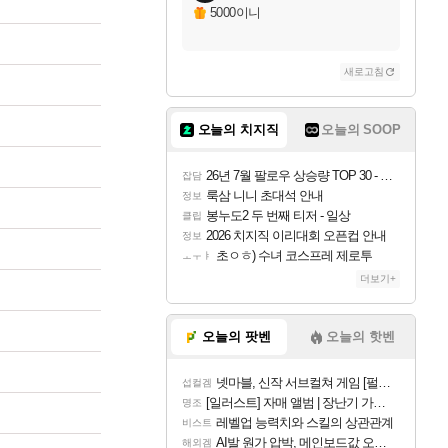
5000이니
새로고침
오늘의 치지직
오늘의 SOOP
26년 7월 팔로우 상승량 TOP 30 - 월간 치지직
잡담
룩삼 니니 초대석 안내
정보
봉누도2 두 번째 티저 - 일상
클립
2026 치지직 이리대회 오픈컵 안내
정보
초ㅇㅎ) 수녀 코스프레 제로투
ㅗㅜㅑ
더보기+
오늘의 팟벤
오늘의 핫벤
넷마블, 신작 서브컬쳐 게임 [펄 인 블루] 티저 사이트 오픈
섭컬겜
[일러스트] 자매 앨범 | 장난기 가득한 오후의 공원 (리메이크판)
명조
레벨업 능력치와 스킬의 상관관계
비스트
AI발 원가 압박, 메인보드값 오르나
해외겜