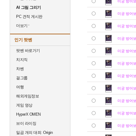
미궁 방어
AI 그림 그리기
미궁 방어
PC 견적 게시판
더보기
미궁 방어
미궁 방어
인기 팟벤
팟벤 바로가기
미궁 방어
치지직
미궁 방어
차벤
미궁 방어
걸그룹
여행
미궁 방어
해외게임정보
미궁 방어
게임 영상
미궁 방어
HyperX OMEN
브이 라이징
미궁 방어
일곱 개의 대죄: Origin