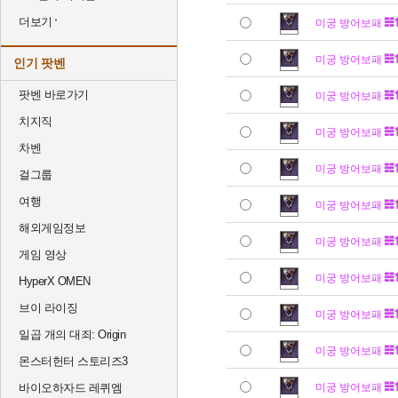
더보기
미궁 방어보패
미궁 방어보패
인기 팟벤
팟벤 바로가기
미궁 방어보패
치지직
미궁 방어보패
차벤
미궁 방어보패
걸그룹
여행
미궁 방어보패
해외게임정보
미궁 방어보패
게임 영상
미궁 방어보패
HyperX OMEN
브이 라이징
미궁 방어보패
일곱 개의 대죄: Origin
미궁 방어보패
몬스터헌터 스토리즈3
바이오하자드 레퀴엠
미궁 방어보패