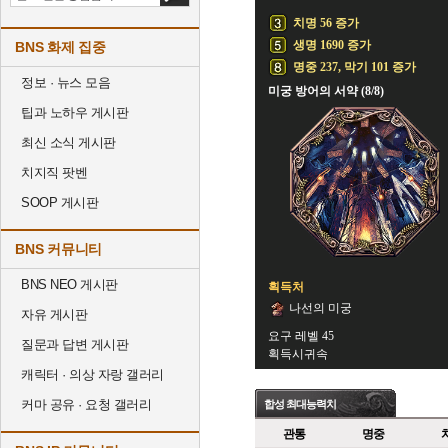
치명 56 증가
생명 1690 증가
BNS 화제 집중
명중 237, 막기 101 증가
정보 · 뉴스 모음
미궁 방어의 서약 (8/8)
팁과 노하우 게시판
최신 소식 게시판
치지직 팟벤
SOOP 게시판
BNS 커뮤니티
BNS NEO 게시판
획득처
나선의 미궁
자유 게시판
요구 레벨 45
질문과 답변 게시판
획득시귀속
캐릭터 · 의상 자랑 갤러리
커마 공유 · 요청 갤러리
합성 최대능력치
관통
명중