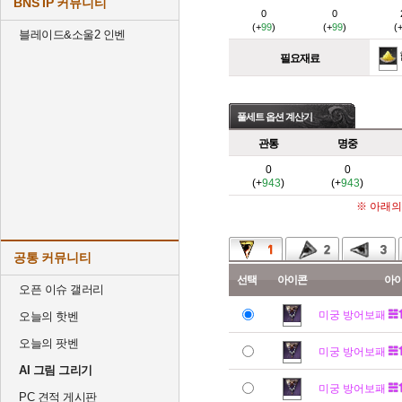
BNS IP 커뮤니티
0
0
(+
99
)
(+
99
)
(
블레이드&소울2 인벤
필요재료
풀세트 옵션 계산기
관통
명중
0
0
(+
943
)
(+
943
)
※ 아래의
공통 커뮤니티
선택
아이콘
아
오픈 이슈 갤러리
미궁 방어보패
오늘의 핫벤
오늘의 팟벤
미궁 방어보패
AI 그림 그리기
미궁 방어보패
PC 견적 게시판