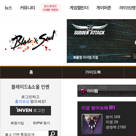
로스트아크
뉴스
커뮤니티
게임캘린더
게이머존
라이브/
기대평 이벤트
홈
가이드북
블레이드&소울 인벤
아이템
로그인하고
출석보상
받으세요!
미궁 방어보패
로그인
방어 169
치명 29
회원가입
ID/PW 찾기
생명력 2780