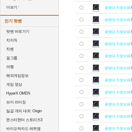
더보기
용병대 치명보패
용병대 치명보패
인기 팟벤
팟벤 바로가기
용병대 치명보패
치지직
용병대 치명보패
차벤
용병대 치명보패
걸그룹
여행
용병대 치명보패
해외게임정보
용병대 치명보패
게임 영상
용병대 치명보패
HyperX OMEN
브이 라이징
용병대 치명보패
일곱 개의 대죄: Origin
용병대 치명보패
몬스터헌터 스토리즈3
바이오하자드 레퀴엠
용병대 치명보패