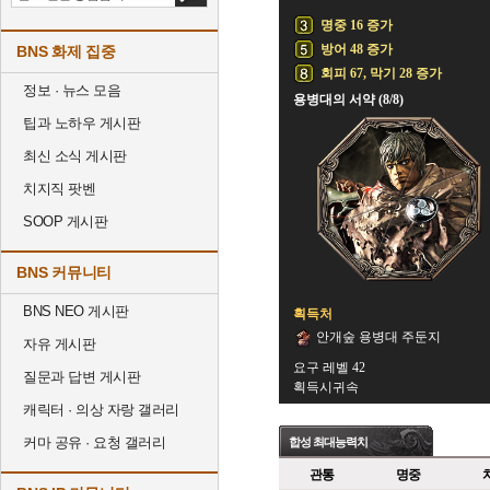
명중 16 증가
방어 48 증가
BNS 화제 집중
회피 67, 막기 28 증가
정보 · 뉴스 모음
용병대의 서약 (8/8)
팁과 노하우 게시판
최신 소식 게시판
치지직 팟벤
SOOP 게시판
BNS 커뮤니티
BNS NEO 게시판
획득처
안개숲 용병대 주둔지
자유 게시판
요구 레벨 42
질문과 답변 게시판
획득시귀속
캐릭터 · 의상 자랑 갤러리
커마 공유 · 요청 갤러리
합성 최대능력치
관통
명중