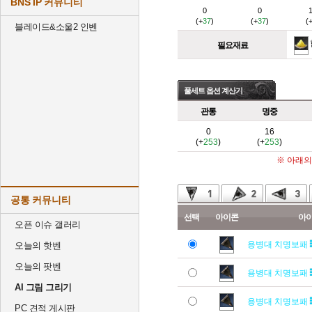
BNS IP 커뮤니티
0
0
(+
37
)
(+
37
)
(
블레이드&소울2 인벤
필요재료
풀세트 옵션 계산기
관통
명중
0
16
(+
253
)
(+
253
)
※ 아래의
공통 커뮤니티
선택
아이콘
아
오픈 이슈 갤러리
용병대 치명보패
오늘의 핫벤
오늘의 팟벤
용병대 치명보패
AI 그림 그리기
용병대 치명보패
PC 견적 게시판