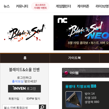
로스트아크
뉴스
커뮤니티
게임캘린더
게이머존
라이브/
기대평 이벤트
홈
가이드북
블레이드&소울 인벤
아이템
로그인하고
출석보상
받으세요!
용병대 치명보패
로그인
방어 14
치명 103
회원가입
ID/PW 찾기
생명력 880